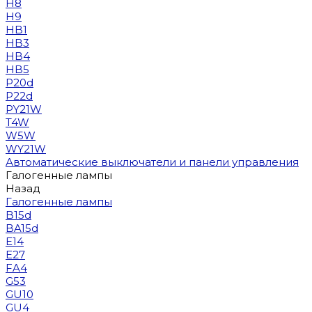
H8
H9
HB1
HB3
HB4
HB5
P20d
P22d
PY21W
T4W
W5W
WY21W
Автоматические выключатели и панели управления
Галогенные лампы
Назад
Галогенные лампы
B15d
BA15d
E14
E27
FA4
G53
GU10
GU4