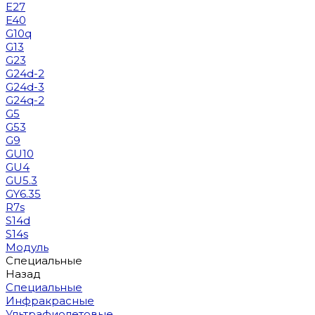
E27
E40
G10q
G13
G23
G24d-2
G24d-3
G24q-2
G5
G53
G9
GU10
GU4
GU5.3
GY6.35
R7s
S14d
S14s
Модуль
Специальные
Назад
Специальные
Инфракрасные
Ультрафиолетовые