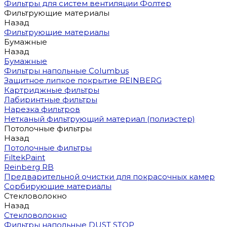
Фильтры для систем вентиляции Фолтер
Фильтрующие материалы
Назад
Фильтрующие материалы
Бумажные
Назад
Бумажные
Фильтры напольные Columbus
Защитное липкое покрытие REINBERG
Картриджные фильтры
Лабиринтные фильтры
Нарезка фильтров
Нетканый фильтрующий материал (полиэстер)
Потолочные фильтры
Назад
Потолочные фильтры
FiltekPaint
Reinberg RB
Предварительной очистки для покрасочных камер
Сорбирующие материалы
Стекловолокно
Назад
Стекловолокно
Фильтры напольные DUST STOP