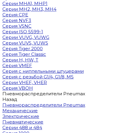
Cерии MHA1, MHP1
Cерии MH2, MH3, MH4
Cерия CPE
Серия NVF3
Серия VSNC
Серии ISO 5599-1
Серии VUVG, VUWG
Серии VUVS, VUWS
Серия Tiger 2000
Серия Tiger Classic
Серии H, HW, T
Серия VMEF
Серия с ниппельными штуцерами
Серия с резьбой G1/4, G1/8, М5
Серии VHEF, VHER
Серия VBOH
Пневмораспределители Pneumax
Назад
Пневмораспределители Pneumax
Механические
Электрические
Пневматические
Серии 488 и 484