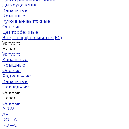
Дымоудаления
Канальные
Крышные
Кухонные вытяжные
Осевые
Центробежные
Энергоэффективные (EC)
Vanvent
Назад
Vanvent
Канальные
Крышные
Осевые
Радиальные
Канальные
Накладные
Осевые
Назад
Осевые
ADW
AF
ROF-A
ROF-C