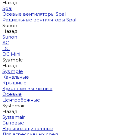
Назад
Spal
Осевые вентиляторы Spal
Радиальные вентиляторы Spal
Sunon
Назад
Sunon
AC
DC
DC Mini
Sysimple
Назад
Sysimple
Канальные
Крышные
Кухонные вытяжные
Осевые
Центробежные
Systemair
Назад
Systemair
Бытовые
Взрывозащищенные
Для агрессивных сред