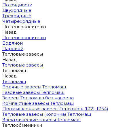
По рядности
Двухрядные
Трехрядные
Четырехрядные
По теплоносителю
Назад
По теплоносителю
Водяной
Паровой
Тепловые завесы
Назад
Тепловые завесы
Тепломаш
Назад
Тепломаш
Водяные завесы Тепломаш
Газовые завесы Тепломаш
Завесы Тепломаш без нагрева
Компактные завесы Тепломаш
Промышленные завесы Тепломаш (IP21, IP54)
Тепловые завесы (колонна) Тепломаш
Электрические завесы Тепломаш
Теплообменники