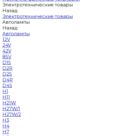
Электротехнические товары
Назад
Электротехнические товары
Автолампы
Назад
Автолампы
12V
24V
42V
85V
D1S
D2R
D2S
D4R
D4S
H1
H11
H21W
H27W/1
H27W/2
H3
H4
H7