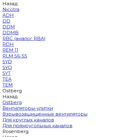
Назад
Nicotra
ADH
DD
DDM
DDMB
RBC (аналог RBA)
RDH
REM 11
RLM 56-55
SYD
SYQ
SYT
TEA
TEM
Ostberg
Назад
Ostberg
Вентиляторы-улитки
Взрывозащищенные вентиляторы
Для круглых каналов
Для прямоугольных каналов
Rosenberg