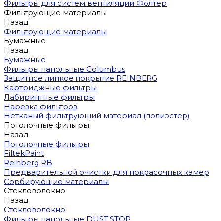
Фильтры для систем вентиляции Фолтер
Фильтрующие материалы
Назад
Фильтрующие материалы
Бумажные
Назад
Бумажные
Фильтры напольные Columbus
Защитное липкое покрытие REINBERG
Картриджные фильтры
Лабиринтные фильтры
Нарезка фильтров
Нетканый фильтрующий материал (полиэстер)
Потолочные фильтры
Назад
Потолочные фильтры
FiltekPaint
Reinberg RB
Предварительной очистки для покрасочных камер
Сорбирующие материалы
Стекловолокно
Назад
Стекловолокно
Фильтры напольные DUST STOP