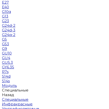
E27
E40
G10q
G13
G23
G24d-2
G24d-3
G24q-2
G5
G53
G9
GU10
GU4
GU5.3
GY6.35
R7s
S14d
S14s
Модуль
Специальные
Назад
Специальные
Инфракрасные
Ультрафиолетовые