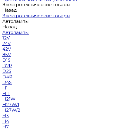
Электротехнические товары
Назад
Электротехнические товары
Автолампы
Назад
Автолампы
12V
24V
42V
85V
D1S
D2R
D2S
D4R
D4S
H1
H11
H21W
H27W/1
H27W/2
H3
H4
H7