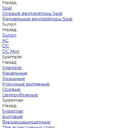
Назад
Spal
Осевые вентиляторы Spal
Радиальные вентиляторы Spal
Sunon
Назад
Sunon
AC
DC
DC Mini
Sysimple
Назад
Sysimple
Канальные
Крышные
Кухонные вытяжные
Осевые
Центробежные
Systemair
Назад
Systemair
Бытовые
Взрывозащищенные
Для агрессивных сред