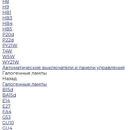
H8
H9
HB1
HB3
HB4
HB5
P20d
P22d
PY21W
T4W
W5W
WY21W
Автоматические выключатели и панели управления
Галогенные лампы
Назад
Галогенные лампы
B15d
BA15d
E14
E27
FA4
G53
GU10
GU4