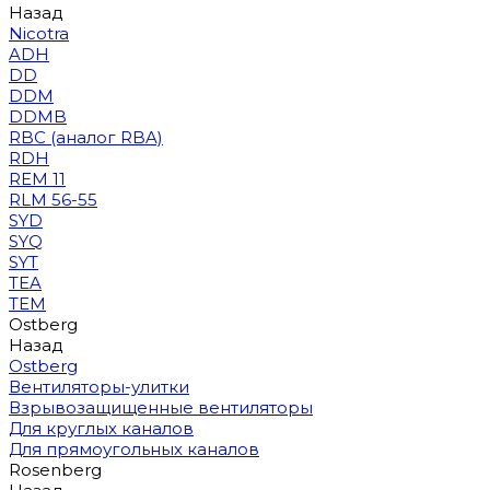
Назад
Nicotra
ADH
DD
DDM
DDMB
RBC (аналог RBA)
RDH
REM 11
RLM 56-55
SYD
SYQ
SYT
TEA
TEM
Ostberg
Назад
Ostberg
Вентиляторы-улитки
Взрывозащищенные вентиляторы
Для круглых каналов
Для прямоугольных каналов
Rosenberg