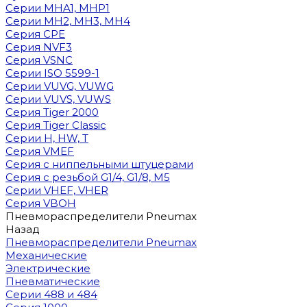
Cерии MHA1, MHP1
Cерии MH2, MH3, MH4
Cерия CPE
Серия NVF3
Серия VSNC
Серии ISO 5599-1
Серии VUVG, VUWG
Серии VUVS, VUWS
Серия Tiger 2000
Серия Tiger Classic
Серии H, HW, T
Серия VMEF
Серия с ниппельными штуцерами
Серия с резьбой G1/4, G1/8, М5
Серии VHEF, VHER
Серия VBOH
Пневмораспределители Pneumax
Назад
Пневмораспределители Pneumax
Механические
Электрические
Пневматические
Серии 488 и 484