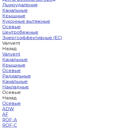
Дымоудаления
Канальные
Крышные
Кухонные вытяжные
Осевые
Центробежные
Энергоэффективные (EC)
Vanvent
Назад
Vanvent
Канальные
Крышные
Осевые
Радиальные
Канальные
Накладные
Осевые
Назад
Осевые
ADW
AF
ROF-A
ROF-C