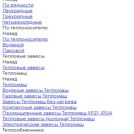
По рядности
Двухрядные
Трехрядные
Четырехрядные
По теплоносителю
Назад
По теплоносителю
Водяной
Паровой
Тепловые завесы
Назад
Тепловые завесы
Тепломаш
Назад
Тепломаш
Водяные завесы Тепломаш
Газовые завесы Тепломаш
Завесы Тепломаш без нагрева
Компактные завесы Тепломаш
Промышленные завесы Тепломаш (IP21, IP54)
Тепловые завесы (колонна) Тепломаш
Электрические завесы Тепломаш
Теплообменники