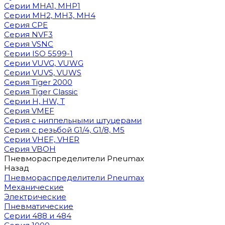
Cерии MHA1, MHP1
Cерии MH2, MH3, MH4
Cерия CPE
Серия NVF3
Серия VSNC
Серии ISO 5599-1
Серии VUVG, VUWG
Серии VUVS, VUWS
Серия Tiger 2000
Серия Tiger Classic
Серии H, HW, T
Серия VMEF
Серия с ниппельными штуцерами
Серия с резьбой G1/4, G1/8, М5
Серии VHEF, VHER
Серия VBOH
Пневмораспределители Pneumax
Назад
Пневмораспределители Pneumax
Механические
Электрические
Пневматические
Серии 488 и 484