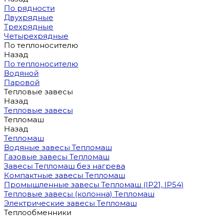
По рядности
Двухрядные
Трехрядные
Четырехрядные
По теплоносителю
Назад
По теплоносителю
Водяной
Паровой
Тепловые завесы
Назад
Тепловые завесы
Тепломаш
Назад
Тепломаш
Водяные завесы Тепломаш
Газовые завесы Тепломаш
Завесы Тепломаш без нагрева
Компактные завесы Тепломаш
Промышленные завесы Тепломаш (IP21, IP54)
Тепловые завесы (колонна) Тепломаш
Электрические завесы Тепломаш
Теплообменники