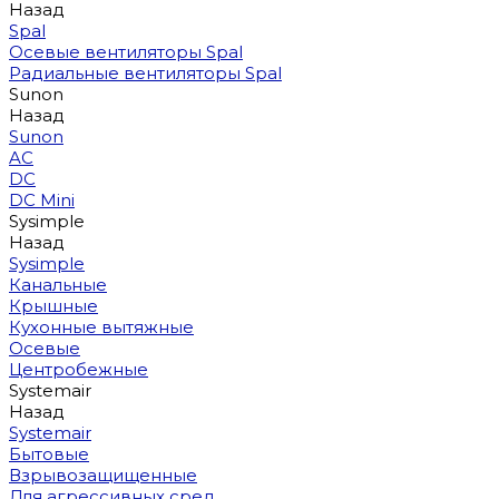
Назад
Spal
Осевые вентиляторы Spal
Радиальные вентиляторы Spal
Sunon
Назад
Sunon
AC
DC
DC Mini
Sysimple
Назад
Sysimple
Канальные
Крышные
Кухонные вытяжные
Осевые
Центробежные
Systemair
Назад
Systemair
Бытовые
Взрывозащищенные
Для агрессивных сред