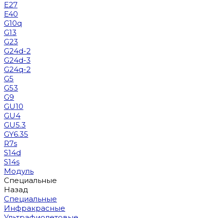
E27
E40
G10q
G13
G23
G24d-2
G24d-3
G24q-2
G5
G53
G9
GU10
GU4
GU5.3
GY6.35
R7s
S14d
S14s
Модуль
Специальные
Назад
Специальные
Инфракрасные
Ультрафиолетовые