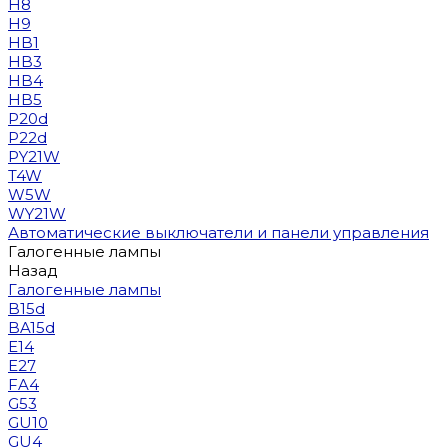
H8
H9
HB1
HB3
HB4
HB5
P20d
P22d
PY21W
T4W
W5W
WY21W
Автоматические выключатели и панели управления
Галогенные лампы
Назад
Галогенные лампы
B15d
BA15d
E14
E27
FA4
G53
GU10
GU4