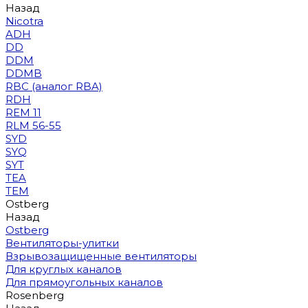
Назад
Nicotra
ADH
DD
DDM
DDMB
RBC (аналог RBA)
RDH
REM 11
RLM 56-55
SYD
SYQ
SYT
TEA
TEM
Ostberg
Назад
Ostberg
Вентиляторы-улитки
Взрывозащищенные вентиляторы
Для круглых каналов
Для прямоугольных каналов
Rosenberg