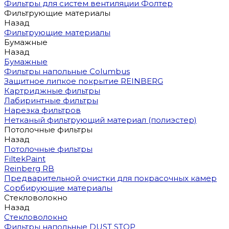
Фильтры для систем вентиляции Фолтер
Фильтрующие материалы
Назад
Фильтрующие материалы
Бумажные
Назад
Бумажные
Фильтры напольные Columbus
Защитное липкое покрытие REINBERG
Картриджные фильтры
Лабиринтные фильтры
Нарезка фильтров
Нетканый фильтрующий материал (полиэстер)
Потолочные фильтры
Назад
Потолочные фильтры
FiltekPaint
Reinberg RB
Предварительной очистки для покрасочных камер
Сорбирующие материалы
Стекловолокно
Назад
Стекловолокно
Фильтры напольные DUST STOP