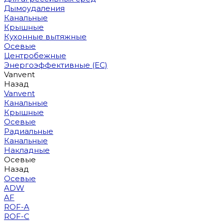
Дымоудаления
Канальные
Крышные
Кухонные вытяжные
Осевые
Центробежные
Энергоэффективные (EC)
Vanvent
Назад
Vanvent
Канальные
Крышные
Осевые
Радиальные
Канальные
Накладные
Осевые
Назад
Осевые
ADW
AF
ROF-A
ROF-C