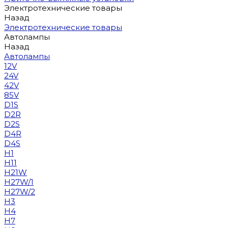
Электротехнические товары
Назад
Электротехнические товары
Автолампы
Назад
Автолампы
12V
24V
42V
85V
D1S
D2R
D2S
D4R
D4S
H1
H11
H21W
H27W/1
H27W/2
H3
H4
H7