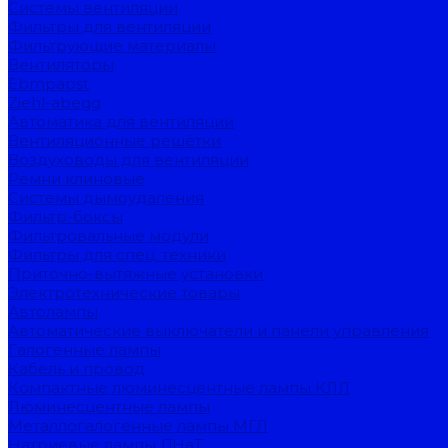
Системы вентиляции
Фильтры для вентиляции
Фильтрующие материалы
Вентиляторы
Ebmpapst
Ziehl-abegg
Автоматика для вентиляции
Вентиляционные решётки
Воздуховоды для вентиляции
Ремни клиновые
Системы дымоудаления
Фильтр-боксы
Фильтровальные модули
Фильтры для спец. техники
Приточно-вытяжные установки
Электротехнические товары
Автолампы
Автоматические выключатели и панели управления
Галогенные лампы
Кабель и провод
Компактные люминесцентные лампы КЛЛ
Люминесцентные лампы
Металлогалогенные лампы МГЛ
Натриевые лампы ДНаТ