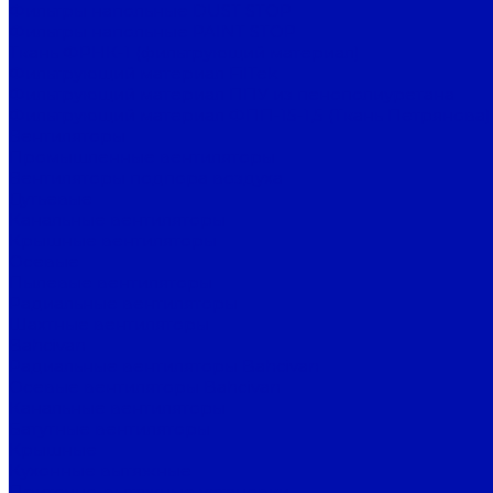
Фильтры напольные DUST STOP
Фильтры напольные PAINT STOP
Ткань ФРНК-1 (фильтрующий материал)
Фильтрующий материал FilTek
Фильтрующий материал ППУ из пенополиуретана
Фильтрующий материал ФПП-15-1,5 (Ткань Петрянова)
Вентиляторы
Промышленные вентиляторы
Вентиляторы подпора воздуха
Дутьевые
Канальные вентиляторы
Крышные вентиляторы
Осевые
Пылевые вентиляторы
Радиальные вентиляторы
Шахтные вентиляторы
Bahcivan
Радиальные вентиляторы Bahcivan
Осевые вентиляторы Bahcivan
Канальные вентиляторы
Батутные вентиляторы
Крышные
Кухонные вытяжные
Приточно-вытяжные установки