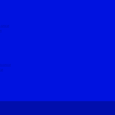
ники
и
пники
ки