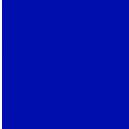
Вакансии
Сотрудники
Лицензии / сертификаты
Согласие на обработку персональных данных
Политика конфиденциальности
Помощь
Покупки
Условия оплаты
Условия доставки
Вопрос - ответ
Бренды
Бренды
Контакты
Реквизиты
Рассчитать стоимость доставки
Наши представительства
...
Каталог товаров
Системы вентиляции
Фильтры для вентиляции
Фильтры воздушные карманные ФВК
Фильтры воздушные кассетные ФВКас
Фильтры воздушные компактные ФВКом