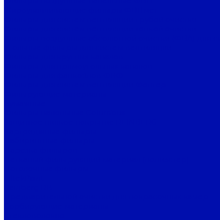
Фильтры воздушные панельные ФВП
Жироулавливающие фильтры ФВПмет
Фильтры для систем вентиляции грубой очистки
Фильтры для систем вентиляции тонкой очистки
Фильтры воздушные абсолютной очистки (ФВА) для с
Угольные фильтры для систем вентиляции
Фильтры для круглых каналов
Фильтры для прямоугольных каналов
Фильтры для фанкойлов ФВФ
Фильтры для систем вентиляции Фолтер
Фильтрующие материалы
Бумажные
Фильтры напольные Columbus
Защитное липкое покрытие REINBERG
Картриджные фильтры
Лабиринтные фильтры
Нарезка фильтров
Нетканый фильтрующий материал (полиэстер)
Потолочные фильтры
FiltekPaint
Reinberg RB
Предварительной очистки для покрасочных камер
Сорбирующие материалы
Стекловолокно