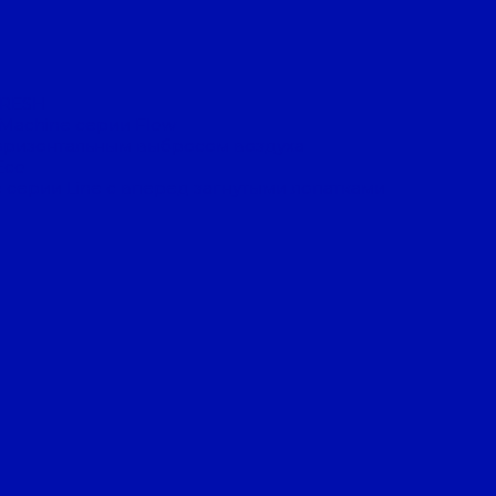
FRESH
 Machine серии Flow
оризонтальным выбросом воздуха
Eco
 серии Line с вперед загнутыми лопатками