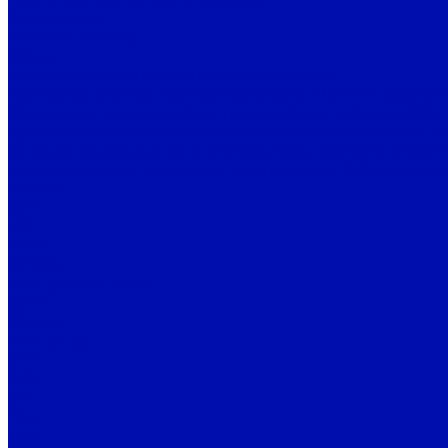
Крыльчатки
Рабочие колеса
BALLU
Бытовые вытяжные вентиляторы BALLU
Вытяжные осевые вентиляторы Ballu Machine серии 
Канальные вентиляторы в пластиковом корпусе Ballu
Крышные вентиляторы Ballu Machine серии WIND с г
Осевые канальные вентиляторы Ballu Machine серии 
Прямоугольные канальные вентиляторы Ballu Machine
Nicotra
ADH
DD
DDM
DDMB
RBC (аналог RBA)
RDH
REM 11
RLM 56-55
SYD
SYQ
SYT
TEA
TEM