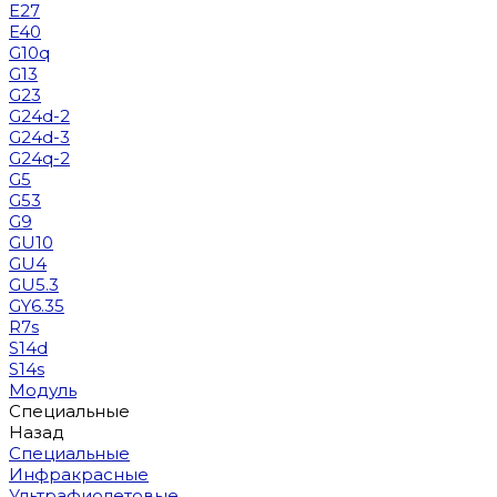
E27
E40
G10q
G13
G23
G24d-2
G24d-3
G24q-2
G5
G53
G9
GU10
GU4
GU5.3
GY6.35
R7s
S14d
S14s
Модуль
Специальные
Назад
Специальные
Инфракрасные
Ультрафиолетовые