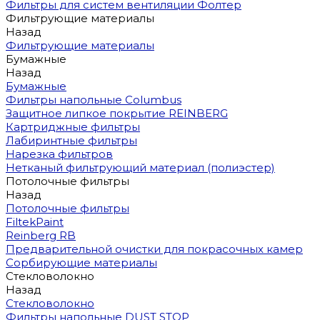
Фильтры для систем вентиляции Фолтер
Фильтрующие материалы
Назад
Фильтрующие материалы
Бумажные
Назад
Бумажные
Фильтры напольные Columbus
Защитное липкое покрытие REINBERG
Картриджные фильтры
Лабиринтные фильтры
Нарезка фильтров
Нетканый фильтрующий материал (полиэстер)
Потолочные фильтры
Назад
Потолочные фильтры
FiltekPaint
Reinberg RB
Предварительной очистки для покрасочных камер
Сорбирующие материалы
Стекловолокно
Назад
Стекловолокно
Фильтры напольные DUST STOP