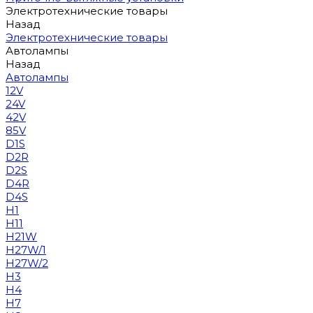
Электротехнические товары
Назад
Электротехнические товары
Автолампы
Назад
Автолампы
12V
24V
42V
85V
D1S
D2R
D2S
D4R
D4S
H1
H11
H21W
H27W/1
H27W/2
H3
H4
H7