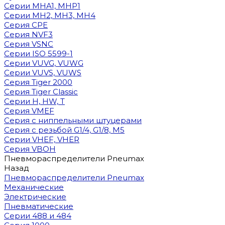
Cерии MHA1, MHP1
Cерии MH2, MH3, MH4
Cерия CPE
Серия NVF3
Серия VSNC
Серии ISO 5599-1
Серии VUVG, VUWG
Серии VUVS, VUWS
Серия Tiger 2000
Серия Tiger Classic
Серии H, HW, T
Серия VMEF
Серия с ниппельными штуцерами
Серия с резьбой G1/4, G1/8, М5
Серии VHEF, VHER
Серия VBOH
Пневмораспределители Pneumax
Назад
Пневмораспределители Pneumax
Механические
Электрические
Пневматические
Серии 488 и 484