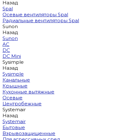
Назад
Spal
Осевые вентиляторы Spal
Радиальные вентиляторы Spal
Sunon
Назад
Sunon
AC
DC
DC Mini
Sysimple
Назад
Sysimple
Канальные
Крышные
Кухонные вытяжные
Осевые
Центробежные
Systemair
Назад
Systemair
Бытовые
Взрывозащищенные
Для агрессивных сред