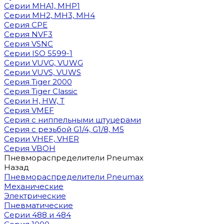
Cерии MHA1, MHP1
Cерии MH2, MH3, MH4
Cерия CPE
Серия NVF3
Серия VSNC
Серии ISO 5599-1
Серии VUVG, VUWG
Серии VUVS, VUWS
Серия Tiger 2000
Серия Tiger Classic
Серии H, HW, T
Серия VMEF
Серия с ниппельными штуцерами
Серия с резьбой G1/4, G1/8, М5
Серии VHEF, VHER
Серия VBOH
Пневмораспределители Pneumax
Назад
Пневмораспределители Pneumax
Механические
Электрические
Пневматические
Серии 488 и 484