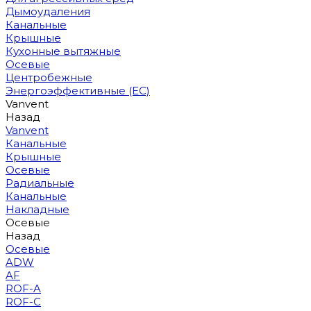
Дымоудаления
Канальные
Крышные
Кухонные вытяжные
Осевые
Центробежные
Энергоэффективные (EC)
Vanvent
Назад
Vanvent
Канальные
Крышные
Осевые
Радиальные
Канальные
Накладные
Осевые
Назад
Осевые
ADW
AF
ROF-A
ROF-C