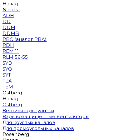
Назад
Nicotra
ADH
DD
DDM
DDMB
RBC (аналог RBA)
RDH
REM 11
RLM 56-55
SYD
SYQ
SYT
TEA
TEM
Ostberg
Назад
Ostberg
Вентиляторы-улитки
Взрывозащищенные вентиляторы
Для круглых каналов
Для прямоугольных каналов
Rosenberg