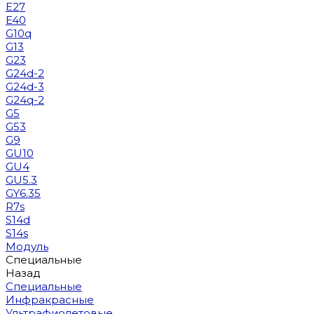
E27
E40
G10q
G13
G23
G24d-2
G24d-3
G24q-2
G5
G53
G9
GU10
GU4
GU5.3
GY6.35
R7s
S14d
S14s
Модуль
Специальные
Назад
Специальные
Инфракрасные
Ультрафиолетовые