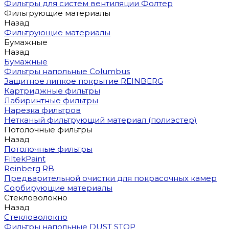
Фильтры для систем вентиляции Фолтер
Фильтрующие материалы
Назад
Фильтрующие материалы
Бумажные
Назад
Бумажные
Фильтры напольные Columbus
Защитное липкое покрытие REINBERG
Картриджные фильтры
Лабиринтные фильтры
Нарезка фильтров
Нетканый фильтрующий материал (полиэстер)
Потолочные фильтры
Назад
Потолочные фильтры
FiltekPaint
Reinberg RB
Предварительной очистки для покрасочных камер
Сорбирующие материалы
Стекловолокно
Назад
Стекловолокно
Фильтры напольные DUST STOP