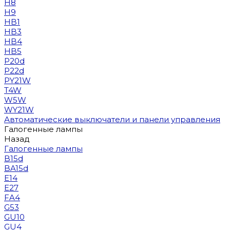
H8
H9
HB1
HB3
HB4
HB5
P20d
P22d
PY21W
T4W
W5W
WY21W
Автоматические выключатели и панели управления
Галогенные лампы
Назад
Галогенные лампы
B15d
BA15d
E14
E27
FA4
G53
GU10
GU4