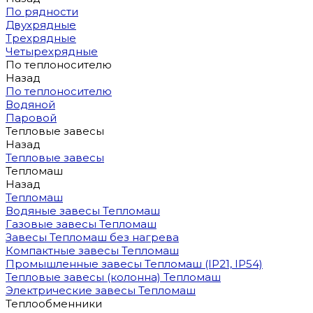
По рядности
Двухрядные
Трехрядные
Четырехрядные
По теплоносителю
Назад
По теплоносителю
Водяной
Паровой
Тепловые завесы
Назад
Тепловые завесы
Тепломаш
Назад
Тепломаш
Водяные завесы Тепломаш
Газовые завесы Тепломаш
Завесы Тепломаш без нагрева
Компактные завесы Тепломаш
Промышленные завесы Тепломаш (IP21, IP54)
Тепловые завесы (колонна) Тепломаш
Электрические завесы Тепломаш
Теплообменники