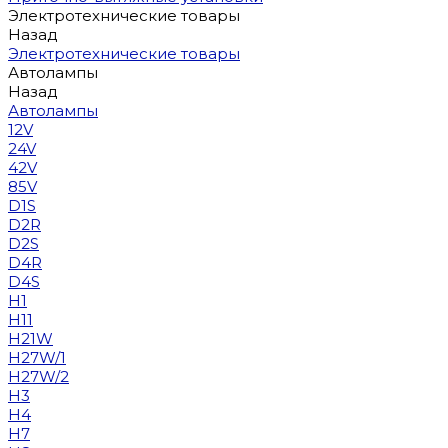
Электротехнические товары
Назад
Электротехнические товары
Автолампы
Назад
Автолампы
12V
24V
42V
85V
D1S
D2R
D2S
D4R
D4S
H1
H11
H21W
H27W/1
H27W/2
H3
H4
H7