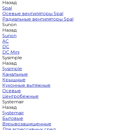
Назад
Spal
Осевые вентиляторы Spal
Радиальные вентиляторы Spal
Sunon
Назад
Sunon
AC
DC
DC Mini
Sysimple
Назад
Sysimple
Канальные
Крышные
Кухонные вытяжные
Осевые
Центробежные
Systemair
Назад
Systemair
Бытовые
Взрывозащищенные
Для агрессивных сред