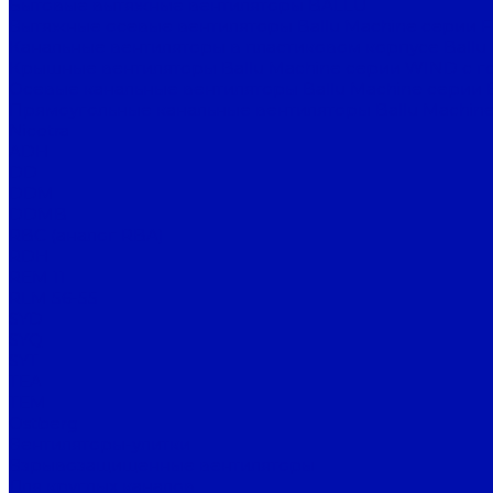
Бытовые вытяжные вентиляторы BALLU
Вытяжные осевые вентиляторы Ballu Machine серии 
Канальные вентиляторы в пластиковом корпусе Ballu
Крышные вентиляторы Ballu Machine серии WIND с г
Осевые канальные вентиляторы Ballu Machine серии 
Прямоугольные канальные вентиляторы Ballu Machine
Nicotra
ADH
DD
DDM
DDMB
RBC (аналог RBA)
RDH
REM 11
RLM 56-55
SYD
SYQ
SYT
TEA
TEM
Ostberg
Вентиляторы-улитки
Взрывозащищенные вентиляторы
Для круглых каналов