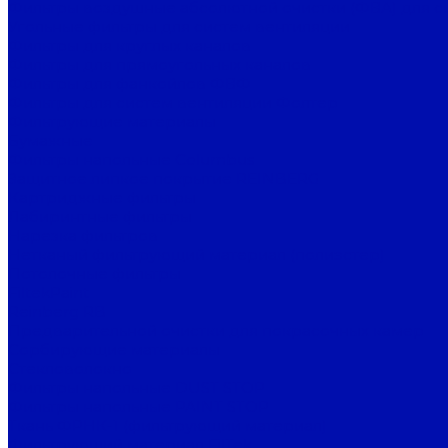
Фильтры воздушные абсолютной очистки (ФВА) для с
Угольные фильтры для систем вентиляции
Фильтры для круглых каналов
Фильтры для прямоугольных каналов
Фильтры для фанкойлов ФВФ
Фильтры для систем вентиляции Фолтер
Фильтрующие материалы
Бумажные
Фильтры напольные Columbus
Защитное липкое покрытие REINBERG
Картриджные фильтры
Лабиринтные фильтры
Нарезка фильтров
Нетканый фильтрующий материал (полиэстер)
Потолочные фильтры
FiltekPaint
Reinberg RB
Предварительной очистки для покрасочных камер
Сорбирующие материалы
Стекловолокно
Фильтры напольные DUST STOP
Фильтры напольные PAINT STOP
Ткань ФРНК-1 (фильтрующий материал)
Фильтрующий материал FilTek