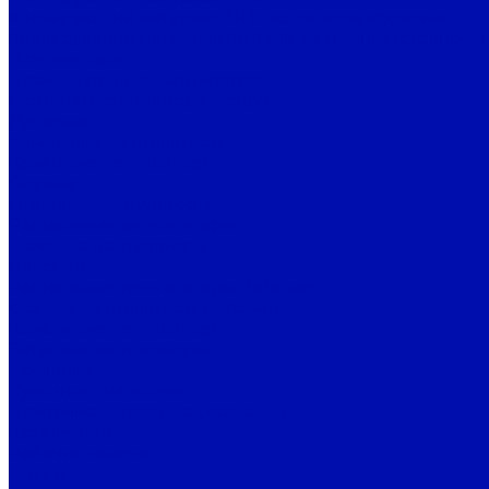
Фильтрующий материал ППУ из пенополиуретана
Фильтрующий материал ФПП-15-1,5 (Ткань Петрянова)
Вентиляторы
Промышленные вентиляторы
Вентиляторы подпора воздуха
Дутьевые
Канальные вентиляторы
Крышные вентиляторы
Осевые
Пылевые вентиляторы
Радиальные вентиляторы
Шахтные вентиляторы
Bahcivan
Радиальные вентиляторы Bahcivan
Осевые вентиляторы Bahcivan
Канальные вентиляторы
Батутные вентиляторы
Крышные
Кухонные вытяжные
Приточно-вытяжные установки
Крыльчатки
Рабочие колеса
BALLU