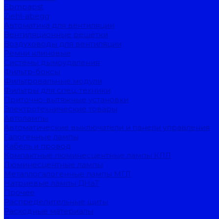
Ebmpapst
Ziehl-abegg
Автоматика для вентиляции
Вентиляционные решётки
Воздуховоды для вентиляции
Ремни клиновые
Системы дымоудаления
Фильтр-боксы
Фильтровальные модули
Фильтры для спец. техники
Приточно-вытяжные установки
Электротехнические товары
Автолампы
Автоматические выключатели и панели управления
Галогенные лампы
Кабель и провод
Компактные люминесцентные лампы КЛЛ
Люминесцентные лампы
Металлогалогенные лампы МГЛ
Натриевые лампы ДНаТ
Прочее
Распределительные щиты
Расходные материалы