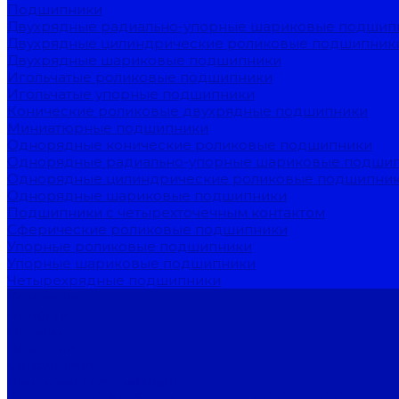
Подшипники
Двухрядные радиально-упорные шариковые подшип
Двухрядные цилиндрические роликовые подшипник
Двухрядные шариковые подшипники
Игольчатые роликовые подшипники
Игольчатые упорные подшипники
Конические роликовые двухрядные подшипники
Миниатюрные подшипники
Однорядные конические роликовые подшипники
Однорядные радиально-упорные шариковые подши
Однорядные цилиндрические роликовые подшипни
Однорядные шариковые подшипники
Подшипники с четырехточечным контактом
Сферические роликовые подшипники
Упорные роликовые подшипники
Упорные шариковые подшипники
Четырехрядные подшипники
Компания
Новости
Отзывы
Вакансии
Сотрудники
Лицензии / сертификаты
Согласие на обработку персональных данных