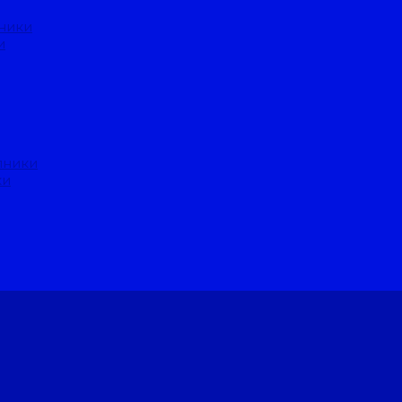
ники
и
пники
ки