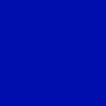
FRESH
 Machine серии Flow
оризонтальным выбросом воздуха
Eco
 серии Line с вперед загнутыми лопатками