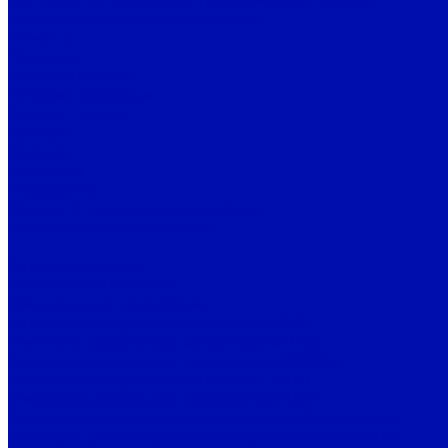
Политика конфиденциальности
Помощь
Покупки
Условия оплаты
Условия доставки
Вопрос - ответ
Бренды
Бренды
Контакты
Реквизиты
Рассчитать стоимость доставки
Наши представительства
...
Каталог товаров
Системы вентиляции
Фильтры для вентиляции
Фильтры воздушные карманные ФВК
Фильтры воздушные кассетные ФВКас
Фильтры воздушные компактные ФВКом
Фильтры воздушные панельные ФВП
Жироулавливающие фильтры ФВПмет
Фильтры для систем вентиляции грубой очистки
Фильтры для систем вентиляции тонкой очистки