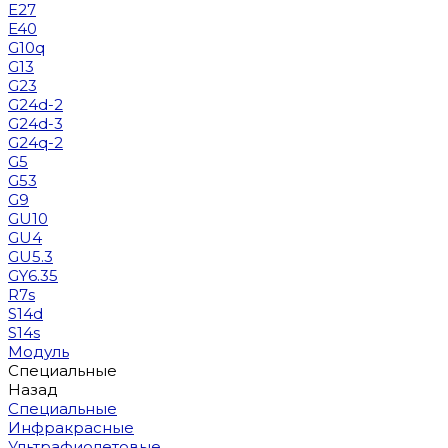
E27
E40
G10q
G13
G23
G24d-2
G24d-3
G24q-2
G5
G53
G9
GU10
GU4
GU5.3
GY6.35
R7s
S14d
S14s
Модуль
Специальные
Назад
Специальные
Инфракрасные
Ультрафиолетовые