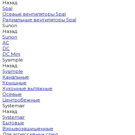
Назад
Spal
Осевые вентиляторы Spal
Радиальные вентиляторы Spal
Sunon
Назад
Sunon
AC
DC
DC Mini
Sysimple
Назад
Sysimple
Канальные
Крышные
Кухонные вытяжные
Осевые
Центробежные
Systemair
Назад
Systemair
Бытовые
Взрывозащищенные
Для агрессивных сред