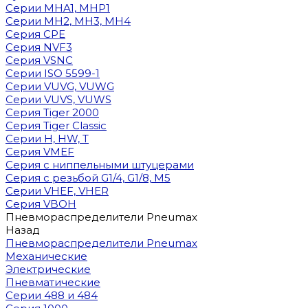
Cерии MHA1, MHP1
Cерии MH2, MH3, MH4
Cерия CPE
Серия NVF3
Серия VSNC
Серии ISO 5599-1
Серии VUVG, VUWG
Серии VUVS, VUWS
Серия Tiger 2000
Серия Tiger Classic
Серии H, HW, T
Серия VMEF
Серия с ниппельными штуцерами
Серия с резьбой G1/4, G1/8, М5
Серии VHEF, VHER
Серия VBOH
Пневмораспределители Pneumax
Назад
Пневмораспределители Pneumax
Механические
Электрические
Пневматические
Серии 488 и 484