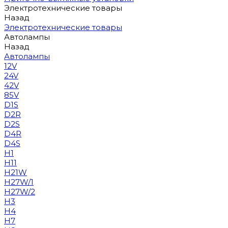
Электротехнические товары
Назад
Электротехнические товары
Автолампы
Назад
Автолампы
12V
24V
42V
85V
D1S
D2R
D2S
D4R
D4S
H1
H11
H21W
H27W/1
H27W/2
H3
H4
H7