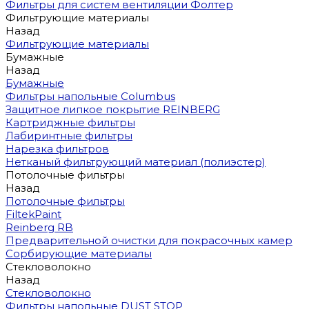
Фильтры для систем вентиляции Фолтер
Фильтрующие материалы
Назад
Фильтрующие материалы
Бумажные
Назад
Бумажные
Фильтры напольные Columbus
Защитное липкое покрытие REINBERG
Картриджные фильтры
Лабиринтные фильтры
Нарезка фильтров
Нетканый фильтрующий материал (полиэстер)
Потолочные фильтры
Назад
Потолочные фильтры
FiltekPaint
Reinberg RB
Предварительной очистки для покрасочных камер
Сорбирующие материалы
Стекловолокно
Назад
Стекловолокно
Фильтры напольные DUST STOP