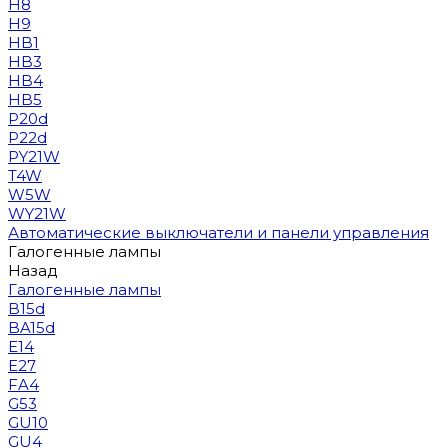
H8
H9
HB1
HB3
HB4
HB5
P20d
P22d
PY21W
T4W
W5W
WY21W
Автоматические выключатели и панели управления
Галогенные лампы
Назад
Галогенные лампы
B15d
BA15d
E14
E27
FA4
G53
GU10
GU4