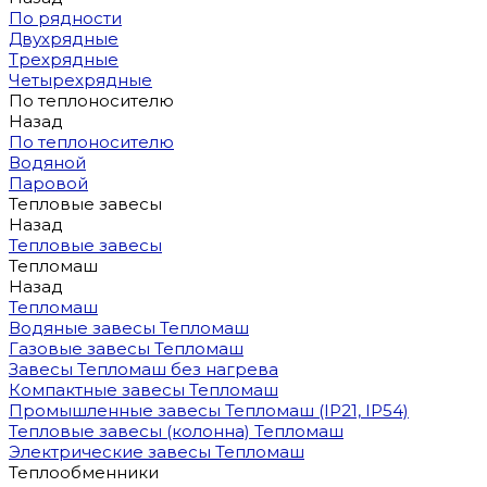
По рядности
Двухрядные
Трехрядные
Четырехрядные
По теплоносителю
Назад
По теплоносителю
Водяной
Паровой
Тепловые завесы
Назад
Тепловые завесы
Тепломаш
Назад
Тепломаш
Водяные завесы Тепломаш
Газовые завесы Тепломаш
Завесы Тепломаш без нагрева
Компактные завесы Тепломаш
Промышленные завесы Тепломаш (IP21, IP54)
Тепловые завесы (колонна) Тепломаш
Электрические завесы Тепломаш
Теплообменники