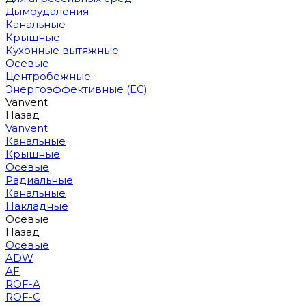
Дымоудаления
Канальные
Крышные
Кухонные вытяжные
Осевые
Центробежные
Энергоэффективные (EC)
Vanvent
Назад
Vanvent
Канальные
Крышные
Осевые
Радиальные
Канальные
Накладные
Осевые
Назад
Осевые
ADW
AF
ROF-A
ROF-C