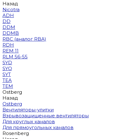
Назад
Nicotra
ADH
DD
DDM
DDMB
RBC (аналог RBA)
RDH
REM 11
RLM 56-55
SYD
SYQ
SYT
TEA
TEM
Ostberg
Назад
Ostberg
Вентиляторы-улитки
Взрывозащищенные вентиляторы
Для круглых каналов
Для прямоугольных каналов
Rosenberg