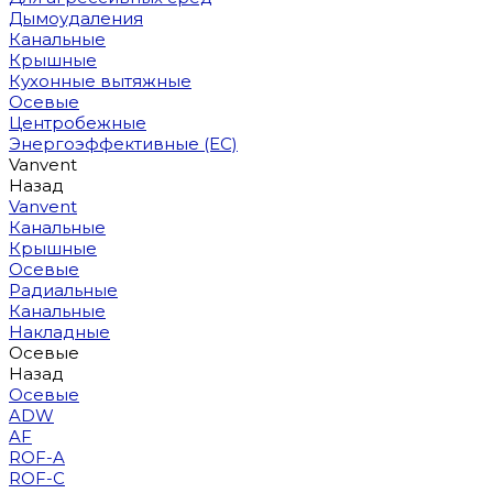
Дымоудаления
Канальные
Крышные
Кухонные вытяжные
Осевые
Центробежные
Энергоэффективные (EC)
Vanvent
Назад
Vanvent
Канальные
Крышные
Осевые
Радиальные
Канальные
Накладные
Осевые
Назад
Осевые
ADW
AF
ROF-A
ROF-C