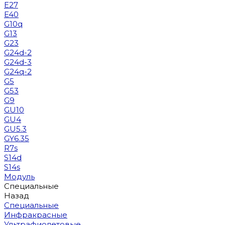
E27
E40
G10q
G13
G23
G24d-2
G24d-3
G24q-2
G5
G53
G9
GU10
GU4
GU5.3
GY6.35
R7s
S14d
S14s
Модуль
Специальные
Назад
Специальные
Инфракрасные
Ультрафиолетовые