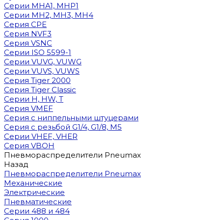
Cерии MHA1, MHP1
Cерии MH2, MH3, MH4
Cерия CPE
Серия NVF3
Серия VSNC
Серии ISO 5599-1
Серии VUVG, VUWG
Серии VUVS, VUWS
Серия Tiger 2000
Серия Tiger Classic
Серии H, HW, T
Серия VMEF
Серия с ниппельными штуцерами
Серия с резьбой G1/4, G1/8, М5
Серии VHEF, VHER
Серия VBOH
Пневмораспределители Pneumax
Назад
Пневмораспределители Pneumax
Механические
Электрические
Пневматические
Серии 488 и 484