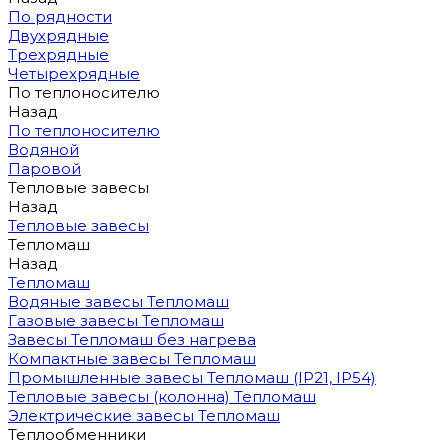
По рядности
Двухрядные
Трехрядные
Четырехрядные
По теплоносителю
Назад
По теплоносителю
Водяной
Паровой
Тепловые завесы
Назад
Тепловые завесы
Тепломаш
Назад
Тепломаш
Водяные завесы Тепломаш
Газовые завесы Тепломаш
Завесы Тепломаш без нагрева
Компактные завесы Тепломаш
Промышленные завесы Тепломаш (IP21, IP54)
Тепловые завесы (колонна) Тепломаш
Электрические завесы Тепломаш
Теплообменники