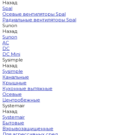
Назад
Spal
Осевые вентиляторы Spal
Радиальные вентиляторы Spal
Sunon
Назад
Sunon
AC
DC
DC Mini
Sysimple
Назад
Sysimple
Канальные
Крышные
Кухонные вытяжные
Осевые
Центробежные
Systemair
Назад
Systemair
Бытовые
Взрывозащищенные
Для агрессивных сред