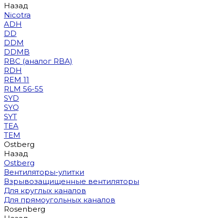
Назад
Nicotra
ADH
DD
DDM
DDMB
RBC (аналог RBA)
RDH
REM 11
RLM 56-55
SYD
SYQ
SYT
TEA
TEM
Ostberg
Назад
Ostberg
Вентиляторы-улитки
Взрывозащищенные вентиляторы
Для круглых каналов
Для прямоугольных каналов
Rosenberg