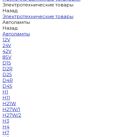
Электротехнические товары
Назад
Электротехнические товары
Автолампы
Назад
Автолампы
12V
24V
42V
85V
D1S
D2R
D2S
D4R
D4S
H1
H11
H21W
H27W/1
H27W/2
H3
H4
H7