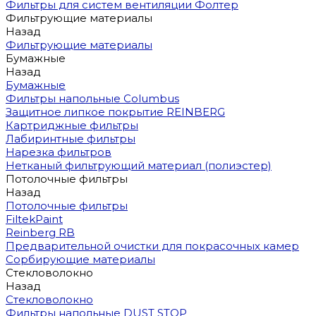
Фильтры для систем вентиляции Фолтер
Фильтрующие материалы
Назад
Фильтрующие материалы
Бумажные
Назад
Бумажные
Фильтры напольные Columbus
Защитное липкое покрытие REINBERG
Картриджные фильтры
Лабиринтные фильтры
Нарезка фильтров
Нетканый фильтрующий материал (полиэстер)
Потолочные фильтры
Назад
Потолочные фильтры
FiltekPaint
Reinberg RB
Предварительной очистки для покрасочных камер
Сорбирующие материалы
Стекловолокно
Назад
Стекловолокно
Фильтры напольные DUST STOP