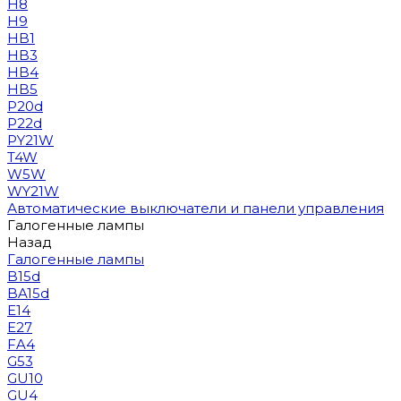
H8
H9
HB1
HB3
HB4
HB5
P20d
P22d
PY21W
T4W
W5W
WY21W
Автоматические выключатели и панели управления
Галогенные лампы
Назад
Галогенные лампы
B15d
BA15d
E14
E27
FA4
G53
GU10
GU4