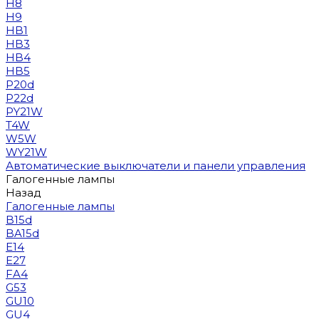
H8
H9
HB1
HB3
HB4
HB5
P20d
P22d
PY21W
T4W
W5W
WY21W
Автоматические выключатели и панели управления
Галогенные лампы
Назад
Галогенные лампы
B15d
BA15d
E14
E27
FA4
G53
GU10
GU4