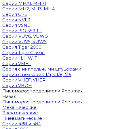
Cерии MHA1, MHP1
Cерии MH2, MH3, MH4
Cерия CPE
Серия NVF3
Серия VSNC
Серии ISO 5599-1
Серии VUVG, VUWG
Серии VUVS, VUWS
Серия Tiger 2000
Серия Tiger Classic
Серии H, HW, T
Серия VMEF
Серия с ниппельными штуцерами
Серия с резьбой G1/4, G1/8, М5
Серии VHEF, VHER
Серия VBOH
Пневмораспределители Pneumax
Назад
Пневмораспределители Pneumax
Механические
Электрические
Пневматические
Серии 488 и 484