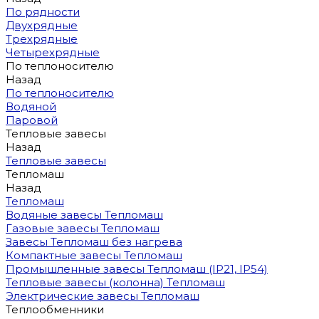
По рядности
Двухрядные
Трехрядные
Четырехрядные
По теплоносителю
Назад
По теплоносителю
Водяной
Паровой
Тепловые завесы
Назад
Тепловые завесы
Тепломаш
Назад
Тепломаш
Водяные завесы Тепломаш
Газовые завесы Тепломаш
Завесы Тепломаш без нагрева
Компактные завесы Тепломаш
Промышленные завесы Тепломаш (IP21, IP54)
Тепловые завесы (колонна) Тепломаш
Электрические завесы Тепломаш
Теплообменники