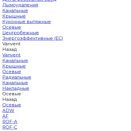
Дымоудаления
Канальные
Крышные
Кухонные вытяжные
Осевые
Центробежные
Энергоэффективные (EC)
Vanvent
Назад
Vanvent
Канальные
Крышные
Осевые
Радиальные
Канальные
Накладные
Осевые
Назад
Осевые
ADW
AF
ROF-A
ROF-C