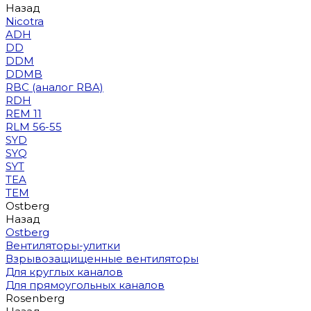
Назад
Nicotra
ADH
DD
DDM
DDMB
RBC (аналог RBA)
RDH
REM 11
RLM 56-55
SYD
SYQ
SYT
TEA
TEM
Ostberg
Назад
Ostberg
Вентиляторы-улитки
Взрывозащищенные вентиляторы
Для круглых каналов
Для прямоугольных каналов
Rosenberg