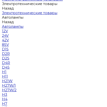
Электротехнические товары
Назад
Электротехнические товары
Автолампы
Назад
Автолампы
12V
24V
42V
85V
D1S
D2R
D2S
D4R
D4S
H1
H11
H21W
H27W/1
H27W/2
H3
H4
H7