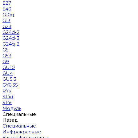
E27
E40
G10q
G13
G23
G24d-2
G24d-3
G24q-2
G5
G53
G9
GU10
GU4
GU5.3
GY6.35
R7s
S14d
S14s
Модуль
Специальные
Назад
Специальные
Инфракрасные
Ультрафиолетовые