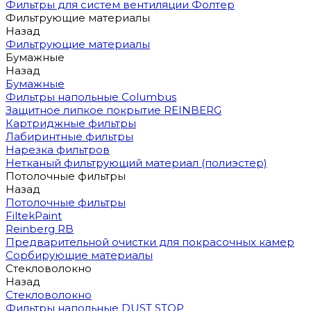
Фильтры для систем вентиляции Фолтер
Фильтрующие материалы
Назад
Фильтрующие материалы
Бумажные
Назад
Бумажные
Фильтры напольные Columbus
Защитное липкое покрытие REINBERG
Картриджные фильтры
Лабиринтные фильтры
Нарезка фильтров
Нетканый фильтрующий материал (полиэстер)
Потолочные фильтры
Назад
Потолочные фильтры
FiltekPaint
Reinberg RB
Предварительной очистки для покрасочных камер
Сорбирующие материалы
Стекловолокно
Назад
Стекловолокно
Фильтры напольные DUST STOP