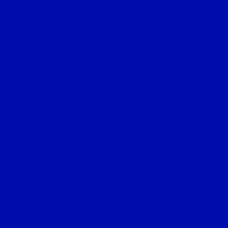
FRESH
 Machine серии Flow
оризонтальным выбросом воздуха
Eco
 серии Line с вперед загнутыми лопатками