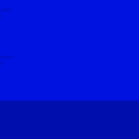
ники
и
пники
ки