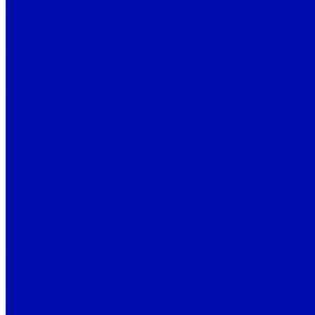
Фильтры воздушные абсолютной очистки (ФВА) для с
Угольные фильтры для систем вентиляции
Фильтры для круглых каналов
Фильтры для прямоугольных каналов
Фильтры для фанкойлов ФВФ
Фильтры для систем вентиляции Фолтер
Фильтрующие материалы
Бумажные
Фильтры напольные Columbus
Защитное липкое покрытие REINBERG
Картриджные фильтры
Лабиринтные фильтры
Нарезка фильтров
Нетканый фильтрующий материал (полиэстер)
Потолочные фильтры
FiltekPaint
Reinberg RB
Предварительной очистки для покрасочных камер
Сорбирующие материалы
Стекловолокно
Фильтры напольные DUST STOP
Фильтры напольные PAINT STOP
Ткань ФРНК-1 (фильтрующий материал)
Фильтрующий материал FilTek