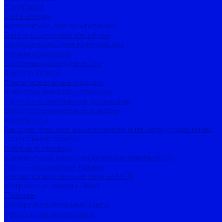
Ebmpapst
Ziehl-abegg
Автоматика для вентиляции
Вентиляционные решётки
Воздуховоды для вентиляции
Ремни клиновые
Системы дымоудаления
Фильтр-боксы
Фильтровальные модули
Фильтры для спец. техники
Приточно-вытяжные установки
Электротехнические товары
Автолампы
Автоматические выключатели и панели управления
Галогенные лампы
Кабель и провод
Компактные люминесцентные лампы КЛЛ
Люминесцентные лампы
Металлогалогенные лампы МГЛ
Натриевые лампы ДНаТ
Прочее
Распределительные щиты
Расходные материалы