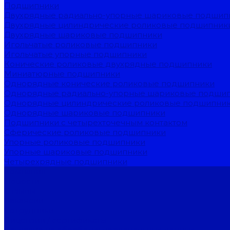
Подшипники
Двухрядные радиально-упорные шариковые подшип
Двухрядные цилиндрические роликовые подшипник
Двухрядные шариковые подшипники
Игольчатые роликовые подшипники
Игольчатые упорные подшипники
Конические роликовые двухрядные подшипники
Миниатюрные подшипники
Однорядные конические роликовые подшипники
Однорядные радиально-упорные шариковые подши
Однорядные цилиндрические роликовые подшипни
Однорядные шариковые подшипники
Подшипники с четырехточечным контактом
Сферические роликовые подшипники
Упорные роликовые подшипники
Упорные шариковые подшипники
Четырехрядные подшипники
Компания
Новости
Отзывы
Вакансии
Сотрудники
Лицензии / сертификаты
Согласие на обработку персональных данных