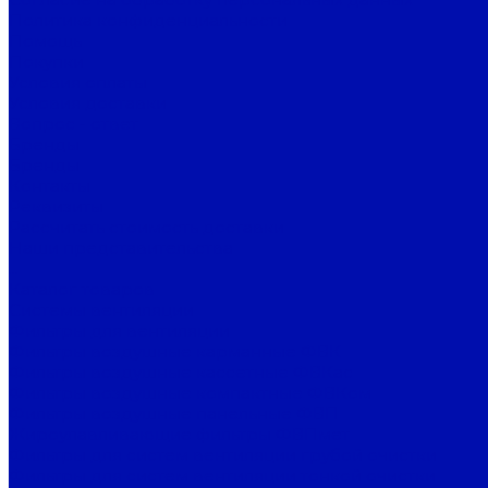
Политика конфиденциальности
Помощь
Покупки
Условия оплаты
Условия доставки
Вопрос - ответ
Бренды
Бренды
Контакты
Реквизиты
Рассчитать стоимость доставки
Наши представительства
...
Каталог товаров
Системы вентиляции
Фильтры для вентиляции
Фильтры воздушные карманные ФВК
Фильтры воздушные кассетные ФВКас
Фильтры воздушные компактные ФВКом
Фильтры воздушные панельные ФВП
Жироулавливающие фильтры ФВПмет
Фильтры для систем вентиляции грубой очистки
Фильтры для систем вентиляции тонкой очистки