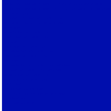
Фильтрующий материал ППУ из пенополиуретана
Фильтрующий материал ФПП-15-1,5 (Ткань Петрянова)
Вентиляторы
Промышленные вентиляторы
Вентиляторы подпора воздуха
Дутьевые
Канальные вентиляторы
Крышные вентиляторы
Осевые
Пылевые вентиляторы
Радиальные вентиляторы
Шахтные вентиляторы
Bahcivan
Радиальные вентиляторы Bahcivan
Осевые вентиляторы Bahcivan
Канальные вентиляторы
Батутные вентиляторы
Крышные
Кухонные вытяжные
Приточно-вытяжные установки
Крыльчатки
Рабочие колеса
BALLU