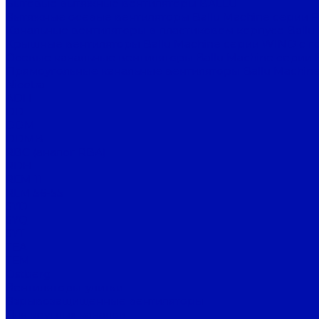
Бытовые вытяжные вентиляторы BALLU
Вытяжные осевые вентиляторы Ballu Machine серии 
Канальные вентиляторы в пластиковом корпусе Ballu
Крышные вентиляторы Ballu Machine серии WIND с г
Осевые канальные вентиляторы Ballu Machine серии 
Прямоугольные канальные вентиляторы Ballu Machine
Nicotra
ADH
DD
DDM
DDMB
RBC (аналог RBA)
RDH
REM 11
RLM 56-55
SYD
SYQ
SYT
TEA
TEM
Ostberg
Вентиляторы-улитки
Взрывозащищенные вентиляторы
Для круглых каналов