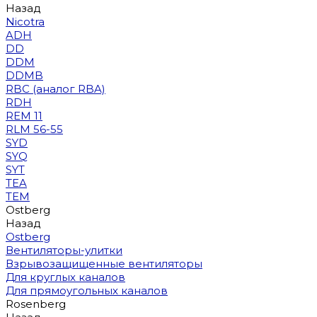
Назад
Nicotra
ADH
DD
DDM
DDMB
RBC (аналог RBA)
RDH
REM 11
RLM 56-55
SYD
SYQ
SYT
TEA
TEM
Ostberg
Назад
Ostberg
Вентиляторы-улитки
Взрывозащищенные вентиляторы
Для круглых каналов
Для прямоугольных каналов
Rosenberg