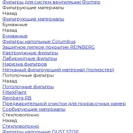
Фильтры для систем вентиляции Фолтер
Фильтрующие материалы
Назад
Фильтрующие материалы
Бумажные
Назад
Бумажные
Фильтры напольные Columbus
Защитное липкое покрытие REINBERG
Картриджные фильтры
Лабиринтные фильтры
Нарезка фильтров
Нетканый фильтрующий материал (полиэстер)
Потолочные фильтры
Назад
Потолочные фильтры
FiltekPaint
Reinberg RB
Предварительной очистки для покрасочных камер
Сорбирующие материалы
Стекловолокно
Назад
Стекловолокно
Фильтры напольные DUST STOP