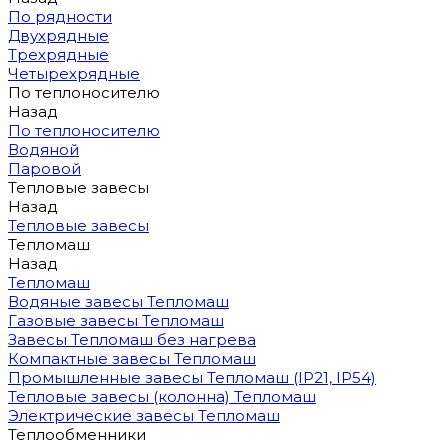
По рядности
Двухрядные
Трехрядные
Четырехрядные
По теплоносителю
Назад
По теплоносителю
Водяной
Паровой
Тепловые завесы
Назад
Тепловые завесы
Тепломаш
Назад
Тепломаш
Водяные завесы Тепломаш
Газовые завесы Тепломаш
Завесы Тепломаш без нагрева
Компактные завесы Тепломаш
Промышленные завесы Тепломаш (IP21, IP54)
Тепловые завесы (колонна) Тепломаш
Электрические завесы Тепломаш
Теплообменники