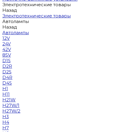
Электротехнические товары
Назад
Электротехнические товары
Автолампы
Назад
Автолампы
12V
24V
42V
85V
D1S
D2R
D2S
D4R
D4S
H1
H11
H21W
H27W/1
H27W/2
H3
H4
H7