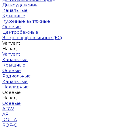
Дымоудаления
Канальные
Крышные
Кухонные вытяжные
Осевые
Центробежные
Энергоэффективные (EC)
Vanvent
Назад
Vanvent
Канальные
Крышные
Осевые
Радиальные
Канальные
Накладные
Осевые
Назад
Осевые
ADW
AF
ROF-A
ROF-C