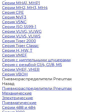
Cерии MHA1, MHP1
Cерии MH2, MH3, MH4
Cерия CPE
Серия NVF3
Серия VSNC
Серии ISO 5599-1
Серии VUVG, VUWG
Серии VUVS, VUWS
Серия Tiger 2000
Серия Tiger Classic
Серии H, HW, T
Серия VMEF
Серия с ниппельными штуцерами
Серия с резьбой G1/4, G1/8, М5
Серии VHEF, VHER
Серия VBOH
Пневмораспределители Pneumax
Назад
Пневмораспределители Pneumax
Механические
Электрические
Пневматические
Серии 488 и 484