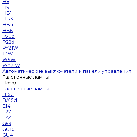
H8
H9
HB1
HB3
HB4
HB5
P20d
P22d
PY21W
T4W
W5W
WY21W
Автоматические выключатели и панели управления
Галогенные лампы
Назад
Галогенные лампы
B15d
BA15d
E14
E27
FA4
G53
GU10
GU4