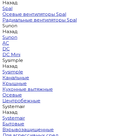
Назад
Spal
Осевые вентиляторы Spal
Радиальные вентиляторы Spal
Sunon
Назад
Sunon
AC
DC
DC Mini
Sysimple
Назад
Sysimple
Канальные
Крышные
Кухонные вытяжные
Осевые
Центробежные
Systemair
Назад
Systemair
Бытовые
Взрывозащищенные
Для агрессивных сред