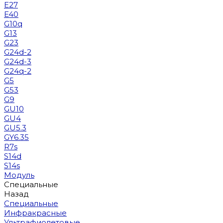
E27
E40
G10q
G13
G23
G24d-2
G24d-3
G24q-2
G5
G53
G9
GU10
GU4
GU5.3
GY6.35
R7s
S14d
S14s
Модуль
Специальные
Назад
Специальные
Инфракрасные
Ультрафиолетовые