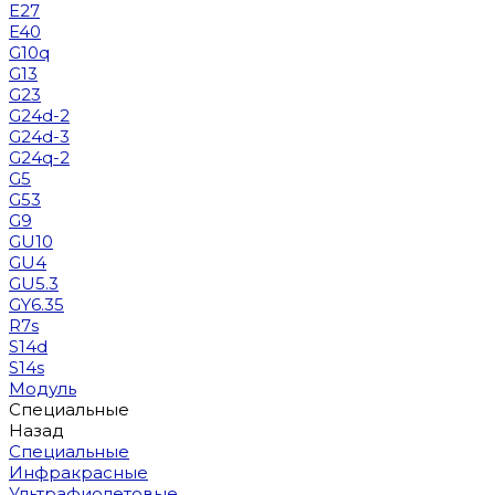
E27
E40
G10q
G13
G23
G24d-2
G24d-3
G24q-2
G5
G53
G9
GU10
GU4
GU5.3
GY6.35
R7s
S14d
S14s
Модуль
Специальные
Назад
Специальные
Инфракрасные
Ультрафиолетовые