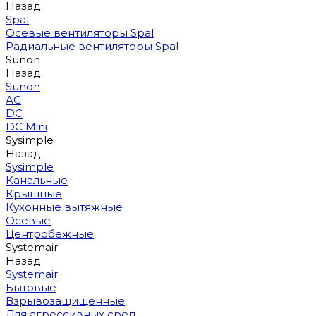
Назад
Spal
Осевые вентиляторы Spal
Радиальные вентиляторы Spal
Sunon
Назад
Sunon
AC
DC
DC Mini
Sysimple
Назад
Sysimple
Канальные
Крышные
Кухонные вытяжные
Осевые
Центробежные
Systemair
Назад
Systemair
Бытовые
Взрывозащищенные
Для агрессивных сред