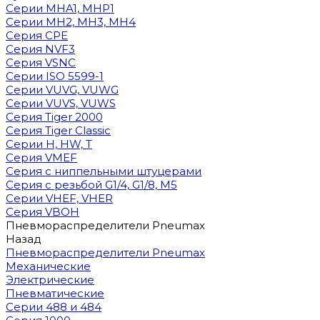
Cерии MHA1, MHP1
Cерии MH2, MH3, MH4
Cерия CPE
Серия NVF3
Серия VSNC
Серии ISO 5599-1
Серии VUVG, VUWG
Серии VUVS, VUWS
Серия Tiger 2000
Серия Tiger Classic
Серии H, HW, T
Серия VMEF
Серия с ниппельными штуцерами
Серия с резьбой G1/4, G1/8, М5
Серии VHEF, VHER
Серия VBOH
Пневмораспределители Pneumax
Назад
Пневмораспределители Pneumax
Механические
Электрические
Пневматические
Серии 488 и 484