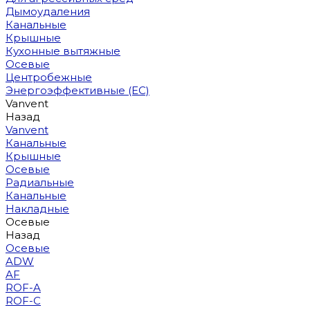
Дымоудаления
Канальные
Крышные
Кухонные вытяжные
Осевые
Центробежные
Энергоэффективные (EC)
Vanvent
Назад
Vanvent
Канальные
Крышные
Осевые
Радиальные
Канальные
Накладные
Осевые
Назад
Осевые
ADW
AF
ROF-A
ROF-C