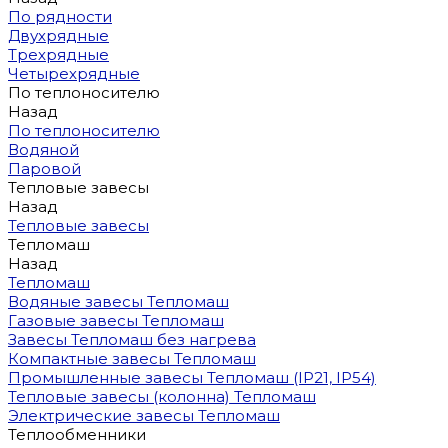
По рядности
Двухрядные
Трехрядные
Четырехрядные
По теплоносителю
Назад
По теплоносителю
Водяной
Паровой
Тепловые завесы
Назад
Тепловые завесы
Тепломаш
Назад
Тепломаш
Водяные завесы Тепломаш
Газовые завесы Тепломаш
Завесы Тепломаш без нагрева
Компактные завесы Тепломаш
Промышленные завесы Тепломаш (IP21, IP54)
Тепловые завесы (колонна) Тепломаш
Электрические завесы Тепломаш
Теплообменники