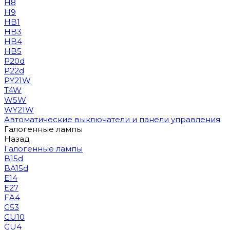
H8
H9
HB1
HB3
HB4
HB5
P20d
P22d
PY21W
T4W
W5W
WY21W
Автоматические выключатели и панели управления
Галогенные лампы
Назад
Галогенные лампы
B15d
BA15d
E14
E27
FA4
G53
GU10
GU4