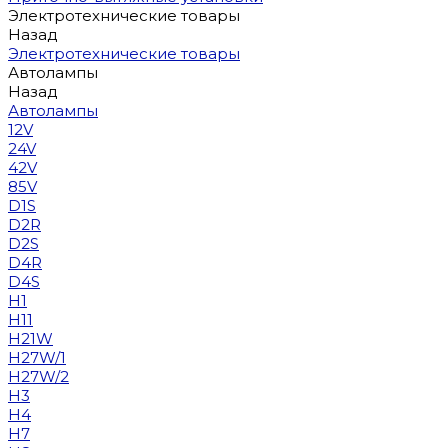
Электротехнические товары
Назад
Электротехнические товары
Автолампы
Назад
Автолампы
12V
24V
42V
85V
D1S
D2R
D2S
D4R
D4S
H1
H11
H21W
H27W/1
H27W/2
H3
H4
H7