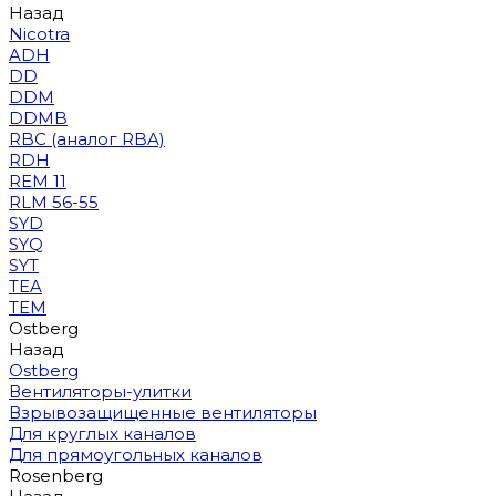
Назад
Nicotra
ADH
DD
DDM
DDMB
RBC (аналог RBA)
RDH
REM 11
RLM 56-55
SYD
SYQ
SYT
TEA
TEM
Ostberg
Назад
Ostberg
Вентиляторы-улитки
Взрывозащищенные вентиляторы
Для круглых каналов
Для прямоугольных каналов
Rosenberg