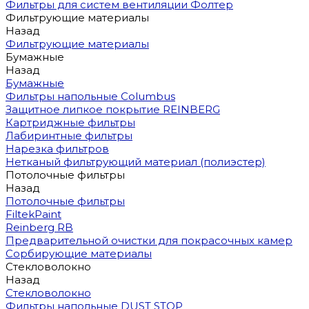
Фильтры для систем вентиляции Фолтер
Фильтрующие материалы
Назад
Фильтрующие материалы
Бумажные
Назад
Бумажные
Фильтры напольные Columbus
Защитное липкое покрытие REINBERG
Картриджные фильтры
Лабиринтные фильтры
Нарезка фильтров
Нетканый фильтрующий материал (полиэстер)
Потолочные фильтры
Назад
Потолочные фильтры
FiltekPaint
Reinberg RB
Предварительной очистки для покрасочных камер
Сорбирующие материалы
Стекловолокно
Назад
Стекловолокно
Фильтры напольные DUST STOP