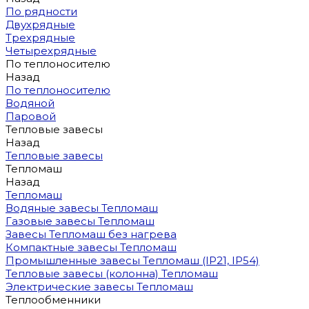
По рядности
Двухрядные
Трехрядные
Четырехрядные
По теплоносителю
Назад
По теплоносителю
Водяной
Паровой
Тепловые завесы
Назад
Тепловые завесы
Тепломаш
Назад
Тепломаш
Водяные завесы Тепломаш
Газовые завесы Тепломаш
Завесы Тепломаш без нагрева
Компактные завесы Тепломаш
Промышленные завесы Тепломаш (IP21, IP54)
Тепловые завесы (колонна) Тепломаш
Электрические завесы Тепломаш
Теплообменники