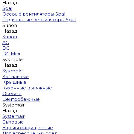
Назад
Spal
Осевые вентиляторы Spal
Радиальные вентиляторы Spal
Sunon
Назад
Sunon
AC
DC
DC Mini
Sysimple
Назад
Sysimple
Канальные
Крышные
Кухонные вытяжные
Осевые
Центробежные
Systemair
Назад
Systemair
Бытовые
Взрывозащищенные
Для агрессивных сред