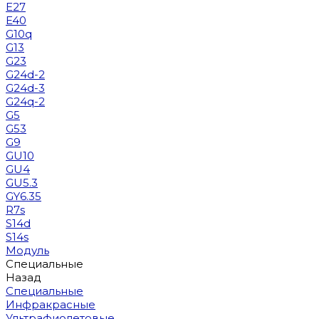
E27
E40
G10q
G13
G23
G24d-2
G24d-3
G24q-2
G5
G53
G9
GU10
GU4
GU5.3
GY6.35
R7s
S14d
S14s
Модуль
Специальные
Назад
Специальные
Инфракрасные
Ультрафиолетовые