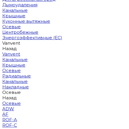
Дымоудаления
Канальные
Крышные
Кухонные вытяжные
Осевые
Центробежные
Энергоэффективные (EC)
Vanvent
Назад
Vanvent
Канальные
Крышные
Осевые
Радиальные
Канальные
Накладные
Осевые
Назад
Осевые
ADW
AF
ROF-A
ROF-C