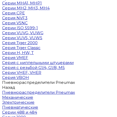
Cерии MHA1, MHP1
Cерии MH2, MH3, MH4
Cерия CPE
Серия NVF3
Серия VSNC
Серии ISO 5599-1
Серии VUVG, VUWG
Серии VUVS, VUWS
Серия Tiger 2000
Серия Tiger Classic
Серии H, HW, T
Серия VMEF
Серия с ниппельными штуцерами
Серия с резьбой G1/4, G1/8, М5
Серии VHEF, VHER
Серия VBOH
Пневмораспределители Pneumax
Назад
Пневмораспределители Pneumax
Механические
Электрические
Пневматические
Серии 488 и 484