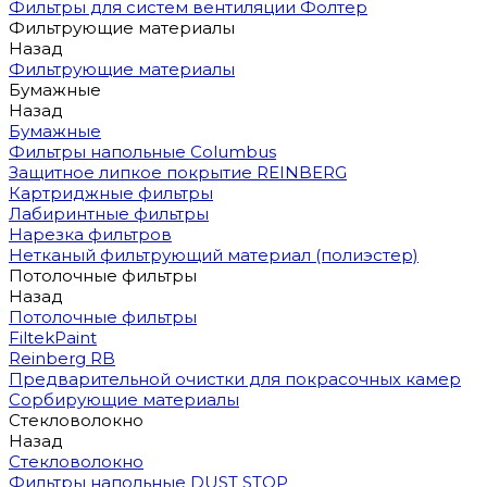
Фильтры для систем вентиляции Фолтер
Фильтрующие материалы
Назад
Фильтрующие материалы
Бумажные
Назад
Бумажные
Фильтры напольные Columbus
Защитное липкое покрытие REINBERG
Картриджные фильтры
Лабиринтные фильтры
Нарезка фильтров
Нетканый фильтрующий материал (полиэстер)
Потолочные фильтры
Назад
Потолочные фильтры
FiltekPaint
Reinberg RB
Предварительной очистки для покрасочных камер
Сорбирующие материалы
Стекловолокно
Назад
Стекловолокно
Фильтры напольные DUST STOP