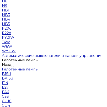
H8
H9
HB1
HB3
HB4
HB5
P20d
P22d
PY21W
T4W
W5W
WY21W
Автоматические выключатели и панели управления
Галогенные лампы
Назад
Галогенные лампы
B15d
BA15d
E14
E27
FA4
G53
GU10
GU4