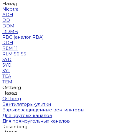
Назад
Nicotra
ADH
DD
DDM
DDMB
RBC (аналог RBA)
RDH
REM 11
RLM 56-55
SYD
SYQ
SYT
TEA
TEM
Ostberg
Назад
Ostberg
Вентиляторы-улитки
Взрывозащищенные вентиляторы
Для круглых каналов
Для прямоугольных каналов
Rosenberg