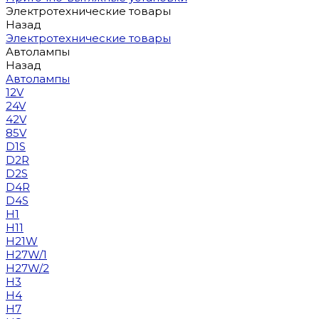
Электротехнические товары
Назад
Электротехнические товары
Автолампы
Назад
Автолампы
12V
24V
42V
85V
D1S
D2R
D2S
D4R
D4S
H1
H11
H21W
H27W/1
H27W/2
H3
H4
H7