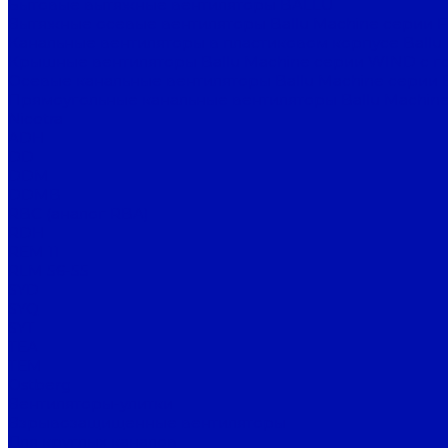
Бытовые вытяжные вентиляторы BALLU
Вытяжные осевые вентиляторы Ballu Machine серии 
Канальные вентиляторы в пластиковом корпусе Ballu
Крышные вентиляторы Ballu Machine серии WIND с г
Осевые канальные вентиляторы Ballu Machine серии 
Прямоугольные канальные вентиляторы Ballu Machine
Nicotra
ADH
DD
DDM
DDMB
RBC (аналог RBA)
RDH
REM 11
RLM 56-55
SYD
SYQ
SYT
TEA
TEM
Ostberg
Вентиляторы-улитки
Взрывозащищенные вентиляторы
Для круглых каналов