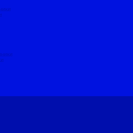
ники
и
пники
ки