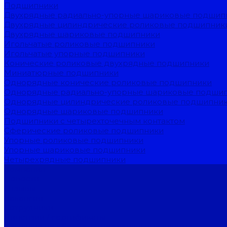
Подшипники
Двухрядные радиально-упорные шариковые подшип
Двухрядные цилиндрические роликовые подшипник
Двухрядные шариковые подшипники
Игольчатые роликовые подшипники
Игольчатые упорные подшипники
Конические роликовые двухрядные подшипники
Миниатюрные подшипники
Однорядные конические роликовые подшипники
Однорядные радиально-упорные шариковые подши
Однорядные цилиндрические роликовые подшипни
Однорядные шариковые подшипники
Подшипники с четырехточечным контактом
Сферические роликовые подшипники
Упорные роликовые подшипники
Упорные шариковые подшипники
Четырехрядные подшипники
Компания
Новости
Отзывы
Вакансии
Сотрудники
Лицензии / сертификаты
Согласие на обработку персональных данных