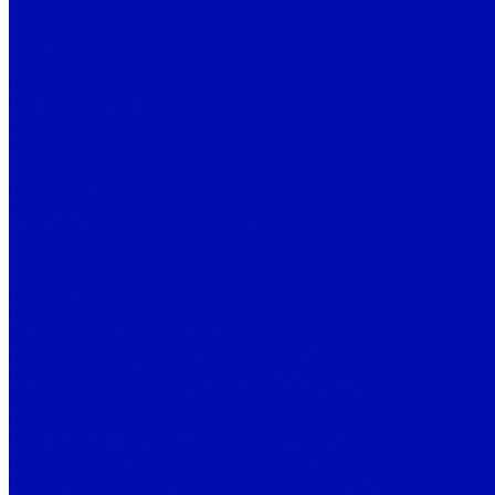
Политика конфиденциальности
Помощь
Покупки
Условия оплаты
Условия доставки
Вопрос - ответ
Бренды
Бренды
Контакты
Реквизиты
Рассчитать стоимость доставки
Наши представительства
...
Каталог товаров
Системы вентиляции
Фильтры для вентиляции
Фильтры воздушные карманные ФВК
Фильтры воздушные кассетные ФВКас
Фильтры воздушные компактные ФВКом
Фильтры воздушные панельные ФВП
Жироулавливающие фильтры ФВПмет
Фильтры для систем вентиляции грубой очистки
Фильтры для систем вентиляции тонкой очистки