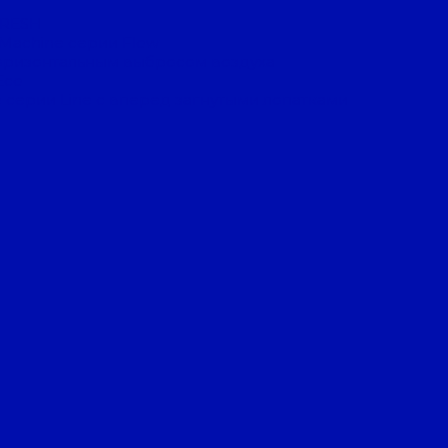
FRESH
 Machine серии Flow
оризонтальным выбросом воздуха
Eco
 серии Line с вперед загнутыми лопатками