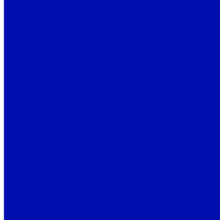
Фильтрующий материал ППУ из пенополиуретана
Фильтрующий материал ФПП-15-1,5 (Ткань Петрянова)
Вентиляторы
Промышленные вентиляторы
Вентиляторы подпора воздуха
Дутьевые
Канальные вентиляторы
Крышные вентиляторы
Осевые
Пылевые вентиляторы
Радиальные вентиляторы
Шахтные вентиляторы
Bahcivan
Радиальные вентиляторы Bahcivan
Осевые вентиляторы Bahcivan
Канальные вентиляторы
Батутные вентиляторы
Крышные
Кухонные вытяжные
Приточно-вытяжные установки
Крыльчатки
Рабочие колеса
BALLU