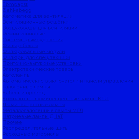
Ebmpapst
Ziehl-abegg
Автоматика для вентиляции
Вентиляционные решётки
Воздуховоды для вентиляции
Ремни клиновые
Системы дымоудаления
Фильтр-боксы
Фильтровальные модули
Фильтры для спец. техники
Приточно-вытяжные установки
Электротехнические товары
Автолампы
Автоматические выключатели и панели управления
Галогенные лампы
Кабель и провод
Компактные люминесцентные лампы КЛЛ
Люминесцентные лампы
Металлогалогенные лампы МГЛ
Натриевые лампы ДНаТ
Прочее
Распределительные щиты
Расходные материалы