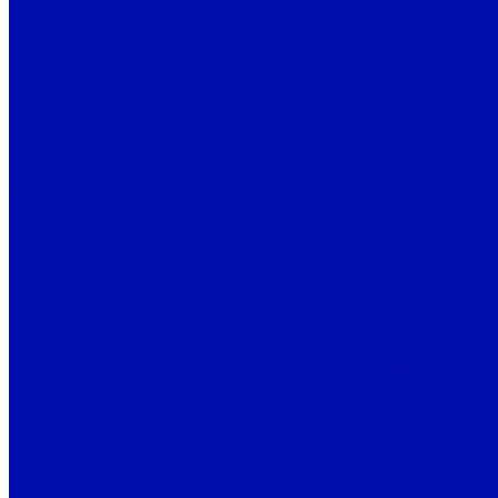
Фильтры воздушные абсолютной очистки (ФВА) для с
Угольные фильтры для систем вентиляции
Фильтры для круглых каналов
Фильтры для прямоугольных каналов
Фильтры для фанкойлов ФВФ
Фильтры для систем вентиляции Фолтер
Фильтрующие материалы
Бумажные
Фильтры напольные Columbus
Защитное липкое покрытие REINBERG
Картриджные фильтры
Лабиринтные фильтры
Нарезка фильтров
Нетканый фильтрующий материал (полиэстер)
Потолочные фильтры
FiltekPaint
Reinberg RB
Предварительной очистки для покрасочных камер
Сорбирующие материалы
Стекловолокно
Фильтры напольные DUST STOP
Фильтры напольные PAINT STOP
Ткань ФРНК-1 (фильтрующий материал)
Фильтрующий материал FilTek