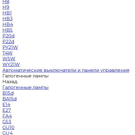
H8
H9
HB1
HB3
HB4
HB5
P20d
P22d
PY21W
T4W
W5W
WY21W
Автоматические выключатели и панели управления
Галогенные лампы
Назад
Галогенные лампы
B15d
BA15d
E14
E27
FA4
G53
GU10
GU4