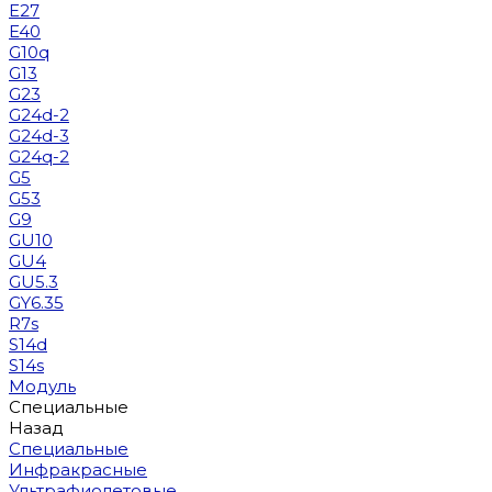
E27
E40
G10q
G13
G23
G24d-2
G24d-3
G24q-2
G5
G53
G9
GU10
GU4
GU5.3
GY6.35
R7s
S14d
S14s
Модуль
Специальные
Назад
Специальные
Инфракрасные
Ультрафиолетовые