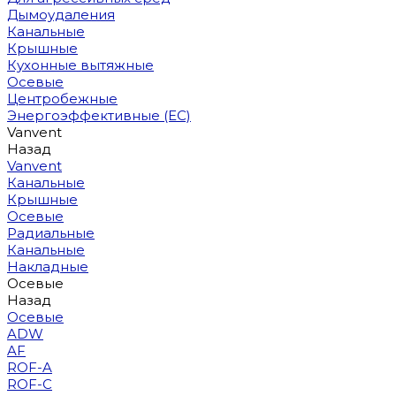
Дымоудаления
Канальные
Крышные
Кухонные вытяжные
Осевые
Центробежные
Энергоэффективные (EC)
Vanvent
Назад
Vanvent
Канальные
Крышные
Осевые
Радиальные
Канальные
Накладные
Осевые
Назад
Осевые
ADW
AF
ROF-A
ROF-C