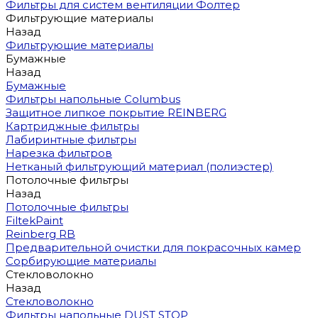
Фильтры для систем вентиляции Фолтер
Фильтрующие материалы
Назад
Фильтрующие материалы
Бумажные
Назад
Бумажные
Фильтры напольные Columbus
Защитное липкое покрытие REINBERG
Картриджные фильтры
Лабиринтные фильтры
Нарезка фильтров
Нетканый фильтрующий материал (полиэстер)
Потолочные фильтры
Назад
Потолочные фильтры
FiltekPaint
Reinberg RB
Предварительной очистки для покрасочных камер
Сорбирующие материалы
Стекловолокно
Назад
Стекловолокно
Фильтры напольные DUST STOP