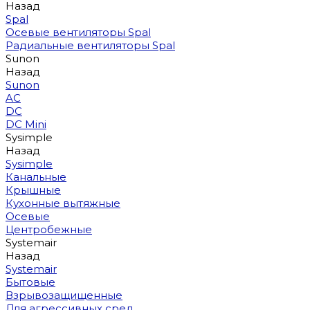
Назад
Spal
Осевые вентиляторы Spal
Радиальные вентиляторы Spal
Sunon
Назад
Sunon
AC
DC
DC Mini
Sysimple
Назад
Sysimple
Канальные
Крышные
Кухонные вытяжные
Осевые
Центробежные
Systemair
Назад
Systemair
Бытовые
Взрывозащищенные
Для агрессивных сред