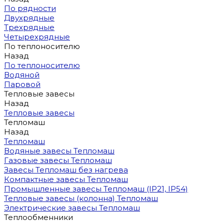
По рядности
Двухрядные
Трехрядные
Четырехрядные
По теплоносителю
Назад
По теплоносителю
Водяной
Паровой
Тепловые завесы
Назад
Тепловые завесы
Тепломаш
Назад
Тепломаш
Водяные завесы Тепломаш
Газовые завесы Тепломаш
Завесы Тепломаш без нагрева
Компактные завесы Тепломаш
Промышленные завесы Тепломаш (IP21, IP54)
Тепловые завесы (колонна) Тепломаш
Электрические завесы Тепломаш
Теплообменники