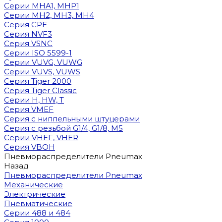
Cерии MHA1, MHP1
Cерии MH2, MH3, MH4
Cерия CPE
Серия NVF3
Серия VSNC
Серии ISO 5599-1
Серии VUVG, VUWG
Серии VUVS, VUWS
Серия Tiger 2000
Серия Tiger Classic
Серии H, HW, T
Серия VMEF
Серия с ниппельными штуцерами
Серия с резьбой G1/4, G1/8, М5
Серии VHEF, VHER
Серия VBOH
Пневмораспределители Pneumax
Назад
Пневмораспределители Pneumax
Механические
Электрические
Пневматические
Серии 488 и 484