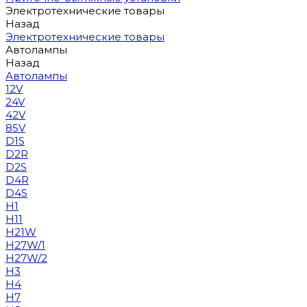
Электротехнические товары
Назад
Электротехнические товары
Автолампы
Назад
Автолампы
12V
24V
42V
85V
D1S
D2R
D2S
D4R
D4S
H1
H11
H21W
H27W/1
H27W/2
H3
H4
H7