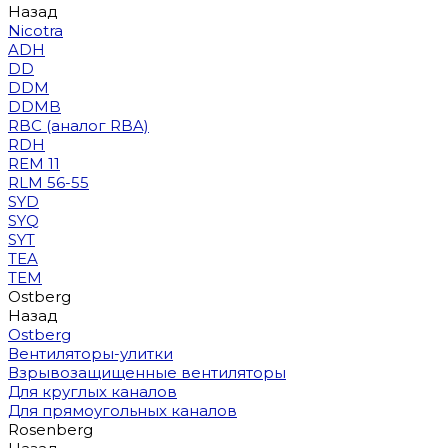
Назад
Nicotra
ADH
DD
DDM
DDMB
RBC (аналог RBA)
RDH
REM 11
RLM 56-55
SYD
SYQ
SYT
TEA
TEM
Ostberg
Назад
Ostberg
Вентиляторы-улитки
Взрывозащищенные вентиляторы
Для круглых каналов
Для прямоугольных каналов
Rosenberg