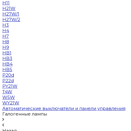
H11
H21W
H27W/1
H27W/2
H3
H4
H7
H8
H9
HB1
HB3
HB4
HB5
P20d
P22d
PY21W
T4W
W5W
WY21W
Автоматические выключатели и панели управления
Галогенные лампы
Назад