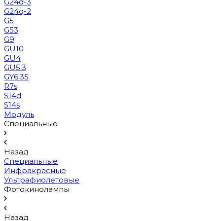
G24d-3
G24q-2
G5
G53
G9
GU10
GU4
GU5.3
GY6.35
R7s
S14d
S14s
Модуль
Специальные
Назад
Специальные
Инфракрасные
Ультрафиолетовые
Фотокинолампы
Назад