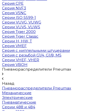
Cерия CPE
Серия NVF3
Серия VSNC
Серии ISO 5599-1
Серии VUVG, VUWG
Серии VUVS, VUWS
Серия Tiger 2000
Серия Tiger Classic
Серии H, HW, T
Серия VMEF
Серия с ниппельными штуцерами
Серия с резьбой G1/4, G1/8, М5
Серии VHEF, VHER
Серия VBOH
Пневмораспределители Pneumax
Назад
Пневмораспределители Pneumax
Механические
Электрические
Пневматические
Серии 488 и 484