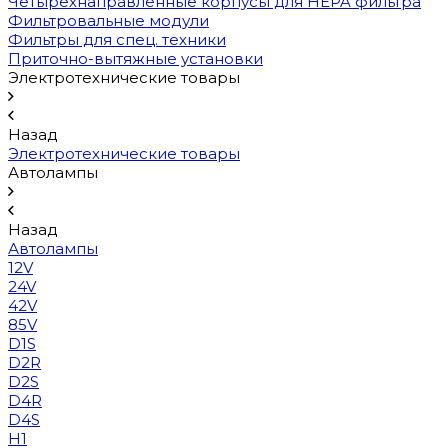
Четырехнаправленные корпусы для HEPA фильтра
Фильтровальные модули
Фильтры для спец. техники
Приточно-вытяжные установки
Электротехнические товары
Назад
Электротехнические товары
Автолампы
Назад
Автолампы
12V
24V
42V
85V
D1S
D2R
D2S
D4R
D4S
H1