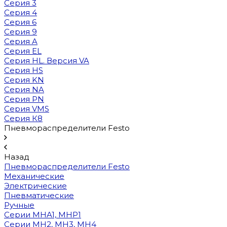
Серия 3
Серия 4
Серия 6
Серия 9
Серия A
Серия EL
Серия HL. Версия VA
Серия HS
Серия KN
Серия NA
Серия PN
Серия VMS
Серия К8
Пневмораспределители Festo
Назад
Пневмораспределители Festo
Механические
Электрические
Пневматические
Ручные
Cерии MHA1, MHP1
Cерии MH2, MH3, MH4