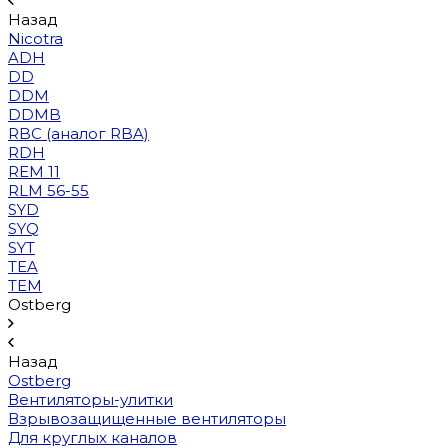
Назад
Nicotra
ADH
DD
DDM
DDMB
RBC (аналог RBA)
RDH
REM 11
RLM 56-55
SYD
SYQ
SYT
TEA
TEM
Ostberg
Назад
Ostberg
Вентиляторы-улитки
Взрывозащищенные вентиляторы
Для круглых каналов