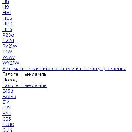
H8
H9
HB1
HB3
HB4
HB5
P20d
P22d
PY21W
T4W
W5W
WY21W
Автоматические выключатели и панели управления
Галогенные лампы
Назад
Галогенные лампы
B15d
BA15d
E14
E27
FA4
G53
GU10
GU4