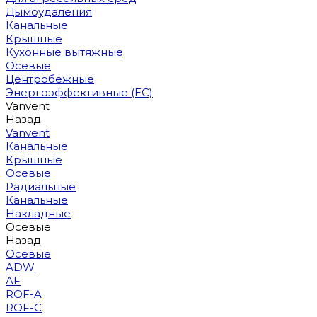
Дымоудаления
Канальные
Крышные
Кухонные вытяжные
Осевые
Центробежные
Энергоэффективные (EC)
Vanvent
Назад
Vanvent
Канальные
Крышные
Осевые
Радиальные
Канальные
Накладные
Осевые
Назад
Осевые
ADW
AF
ROF-A
ROF-C