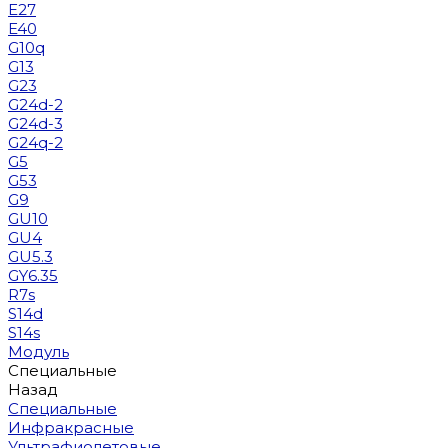
E27
E40
G10q
G13
G23
G24d-2
G24d-3
G24q-2
G5
G53
G9
GU10
GU4
GU5.3
GY6.35
R7s
S14d
S14s
Модуль
Специальные
Назад
Специальные
Инфракрасные
Ультрафиолетовые