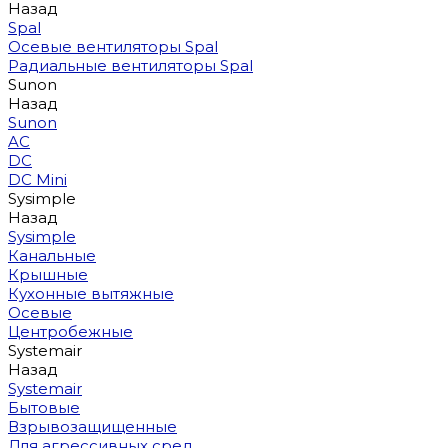
Назад
Spal
Осевые вентиляторы Spal
Радиальные вентиляторы Spal
Sunon
Назад
Sunon
AC
DC
DC Mini
Sysimple
Назад
Sysimple
Канальные
Крышные
Кухонные вытяжные
Осевые
Центробежные
Systemair
Назад
Systemair
Бытовые
Взрывозащищенные
Для агрессивных сред