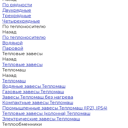
По рядности
Двухрядные
Трехрядные
Четырехрядные
По теплоносителю
Назад
По теплоносителю
Водяной
Паровой
Тепловые завесы
Назад
Тепловые завесы
Тепломаш
Назад
Тепломаш
Водяные завесы Тепломаш
Газовые завесы Тепломаш
Завесы Тепломаш без нагрева
Компактные завесы Тепломаш
Промышленные завесы Тепломаш (IP21, IP54)
Тепловые завесы (колонна) Тепломаш
Электрические завесы Тепломаш
Теплообменники