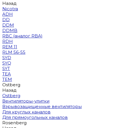
Назад
Nicotra
ADH
DD
DDM
DDMB
RBC (аналог RBA)
RDH
REM 11
RLM 56-55
SYD
SYQ
SYT
TEA
TEM
Ostberg
Назад
Ostberg
Вентиляторы-улитки
Взрывозащищенные вентиляторы
Для круглых каналов
Для прямоугольных каналов
Rosenberg