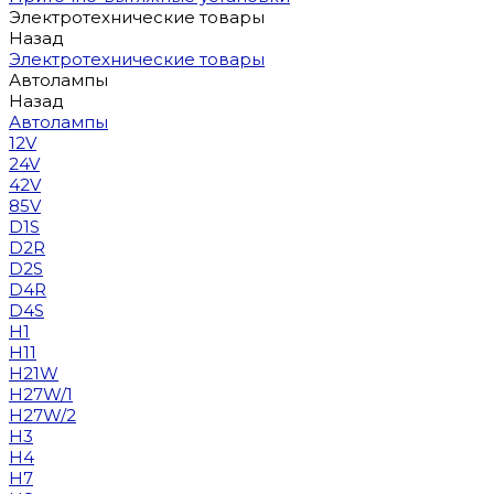
Электротехнические товары
Назад
Электротехнические товары
Автолампы
Назад
Автолампы
12V
24V
42V
85V
D1S
D2R
D2S
D4R
D4S
H1
H11
H21W
H27W/1
H27W/2
H3
H4
H7