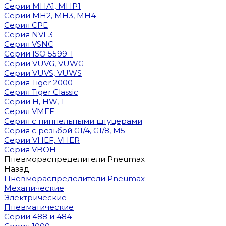
Cерии MHA1, MHP1
Cерии MH2, MH3, MH4
Cерия CPE
Серия NVF3
Серия VSNC
Серии ISO 5599-1
Серии VUVG, VUWG
Серии VUVS, VUWS
Серия Tiger 2000
Серия Tiger Classic
Серии H, HW, T
Серия VMEF
Серия с ниппельными штуцерами
Серия с резьбой G1/4, G1/8, М5
Серии VHEF, VHER
Серия VBOH
Пневмораспределители Pneumax
Назад
Пневмораспределители Pneumax
Механические
Электрические
Пневматические
Серии 488 и 484