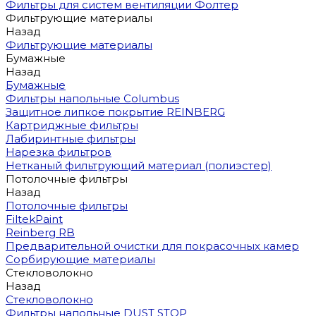
Фильтры для систем вентиляции Фолтер
Фильтрующие материалы
Назад
Фильтрующие материалы
Бумажные
Назад
Бумажные
Фильтры напольные Columbus
Защитное липкое покрытие REINBERG
Картриджные фильтры
Лабиринтные фильтры
Нарезка фильтров
Нетканый фильтрующий материал (полиэстер)
Потолочные фильтры
Назад
Потолочные фильтры
FiltekPaint
Reinberg RB
Предварительной очистки для покрасочных камер
Сорбирующие материалы
Стекловолокно
Назад
Стекловолокно
Фильтры напольные DUST STOP