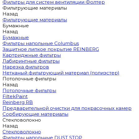
Фильтры для систем вентиляции Фолтер
Фильтрующие материалы
Назад
Фильтрующие материалы
Бумажные
Назад
Бумажные
Фильтры напольные Columbus
Защитное липкое покрытие REINBERG
Картриджные фильтры
Лабиринтные фильтры
Нарезка фильтров
Нетканый фильтрующий материал (полиэстер)
Потолочные фильтры
Назад
Потолочные фильтры
FiltekPaint
Reinberg RB
Предварительной очистки для покрасочных камер
Сорбирующие материалы
Стекловолокно
Назад
Стекловолокно
Фильтры напольные DUST STOP