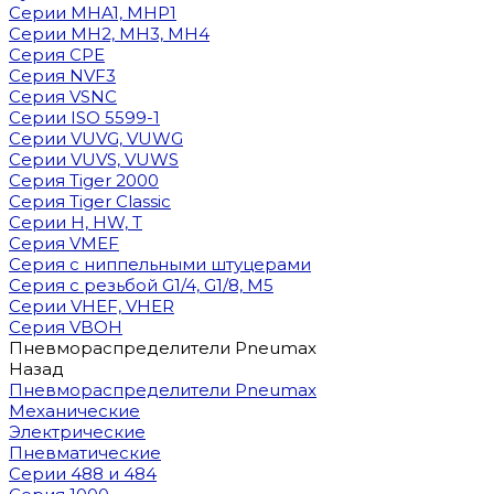
Cерии MHA1, MHP1
Cерии MH2, MH3, MH4
Cерия CPE
Серия NVF3
Серия VSNC
Серии ISO 5599-1
Серии VUVG, VUWG
Серии VUVS, VUWS
Серия Tiger 2000
Серия Tiger Classic
Серии H, HW, T
Серия VMEF
Серия с ниппельными штуцерами
Серия с резьбой G1/4, G1/8, М5
Серии VHEF, VHER
Серия VBOH
Пневмораспределители Pneumax
Назад
Пневмораспределители Pneumax
Механические
Электрические
Пневматические
Серии 488 и 484