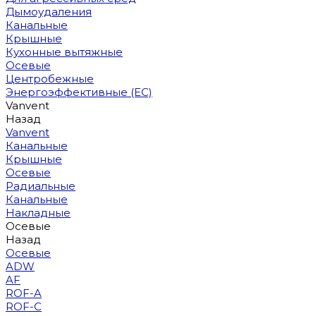
Дымоудаления
Канальные
Крышные
Кухонные вытяжные
Осевые
Центробежные
Энергоэффективные (EC)
Vanvent
Назад
Vanvent
Канальные
Крышные
Осевые
Радиальные
Канальные
Накладные
Осевые
Назад
Осевые
ADW
AF
ROF-A
ROF-C