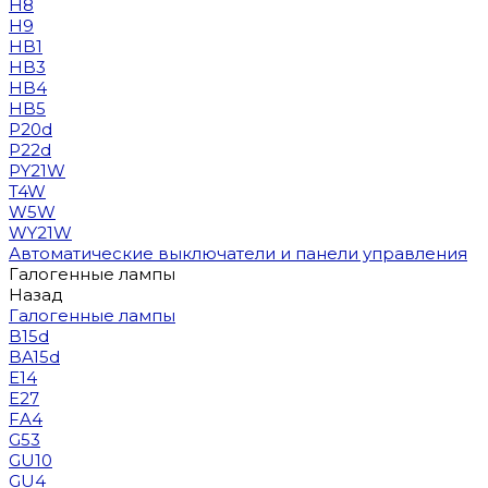
H8
H9
HB1
HB3
HB4
HB5
P20d
P22d
PY21W
T4W
W5W
WY21W
Автоматические выключатели и панели управления
Галогенные лампы
Назад
Галогенные лампы
B15d
BA15d
E14
E27
FA4
G53
GU10
GU4