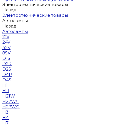
Электротехнические товары
Назад
Электротехнические товары
Автолампы
Назад
Автолампы
12V
24V
42V
85V
D1S
D2R
D2S
D4R
D4S
H1
H11
H21W
H27W/1
H27W/2
H3
H4
H7