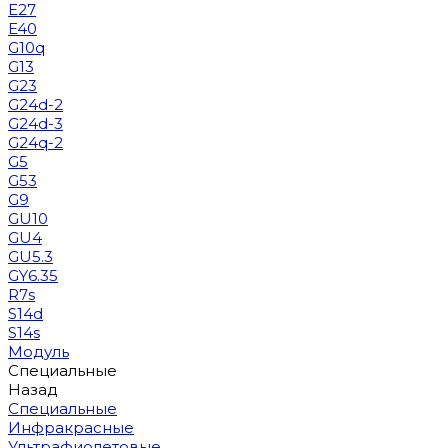
E27
E40
G10q
G13
G23
G24d-2
G24d-3
G24q-2
G5
G53
G9
GU10
GU4
GU5.3
GY6.35
R7s
S14d
S14s
Модуль
Специальные
Назад
Специальные
Инфракрасные
Ультрафиолетовые