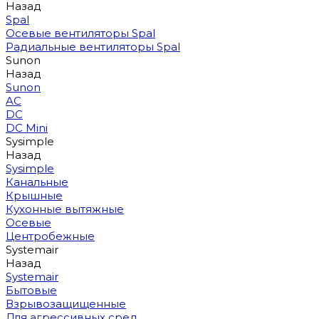
Назад
Spal
Осевые вентиляторы Spal
Радиальные вентиляторы Spal
Sunon
Назад
Sunon
AC
DC
DC Mini
Sysimple
Назад
Sysimple
Канальные
Крышные
Кухонные вытяжные
Осевые
Центробежные
Systemair
Назад
Systemair
Бытовые
Взрывозащищенные
Для агрессивных сред