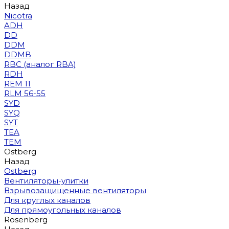
Назад
Nicotra
ADH
DD
DDM
DDMB
RBC (аналог RBA)
RDH
REM 11
RLM 56-55
SYD
SYQ
SYT
TEA
TEM
Ostberg
Назад
Ostberg
Вентиляторы-улитки
Взрывозащищенные вентиляторы
Для круглых каналов
Для прямоугольных каналов
Rosenberg