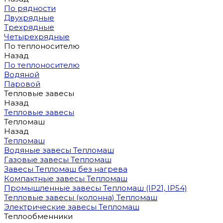
По рядности
Двухрядные
Трехрядные
Четырехрядные
По теплоносителю
Назад
По теплоносителю
Водяной
Паровой
Тепловые завесы
Назад
Тепловые завесы
Тепломаш
Назад
Тепломаш
Водяные завесы Тепломаш
Газовые завесы Тепломаш
Завесы Тепломаш без нагрева
Компактные завесы Тепломаш
Промышленные завесы Тепломаш (IP21, IP54)
Тепловые завесы (колонна) Тепломаш
Электрические завесы Тепломаш
Теплообменники