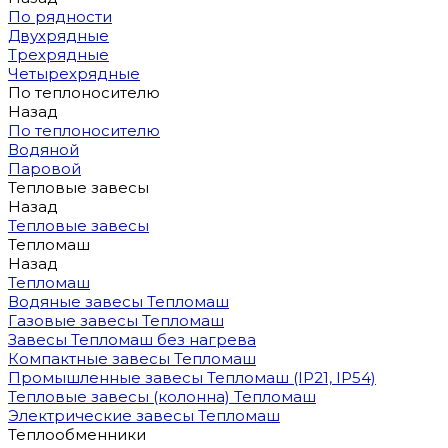
По рядности
Двухрядные
Трехрядные
Четырехрядные
По теплоносителю
Назад
По теплоносителю
Водяной
Паровой
Тепловые завесы
Назад
Тепловые завесы
Тепломаш
Назад
Тепломаш
Водяные завесы Тепломаш
Газовые завесы Тепломаш
Завесы Тепломаш без нагрева
Компактные завесы Тепломаш
Промышленные завесы Тепломаш (IP21, IP54)
Тепловые завесы (колонна) Тепломаш
Электрические завесы Тепломаш
Теплообменники