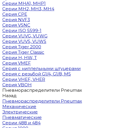
Cерии MHA1, MHP1
Cерии MH2, MH3, MH4
Cерия CPE
Серия NVF3
Серия VSNC
Серии ISO 5599-1
Серии VUVG, VUWG
Серии VUVS, VUWS
Серия Tiger 2000
Серия Tiger Classic
Серии H, HW, T
Серия VMEF
Серия с ниппельными штуцерами
Серия с резьбой G1/4, G1/8, М5
Серии VHEF, VHER
Серия VBOH
Пневмораспределители Pneumax
Назад
Пневмораспределители Pneumax
Механические
Электрические
Пневматические
Серии 488 и 484