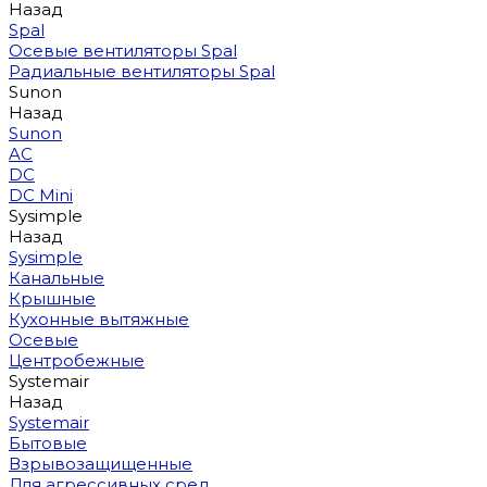
Назад
Spal
Осевые вентиляторы Spal
Радиальные вентиляторы Spal
Sunon
Назад
Sunon
AC
DC
DC Mini
Sysimple
Назад
Sysimple
Канальные
Крышные
Кухонные вытяжные
Осевые
Центробежные
Systemair
Назад
Systemair
Бытовые
Взрывозащищенные
Для агрессивных сред