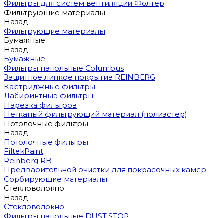
Фильтры для систем вентиляции Фолтер
Фильтрующие материалы
Назад
Фильтрующие материалы
Бумажные
Назад
Бумажные
Фильтры напольные Columbus
Защитное липкое покрытие REINBERG
Картриджные фильтры
Лабиринтные фильтры
Нарезка фильтров
Нетканый фильтрующий материал (полиэстер)
Потолочные фильтры
Назад
Потолочные фильтры
FiltekPaint
Reinberg RB
Предварительной очистки для покрасочных камер
Сорбирующие материалы
Стекловолокно
Назад
Стекловолокно
Фильтры напольные DUST STOP