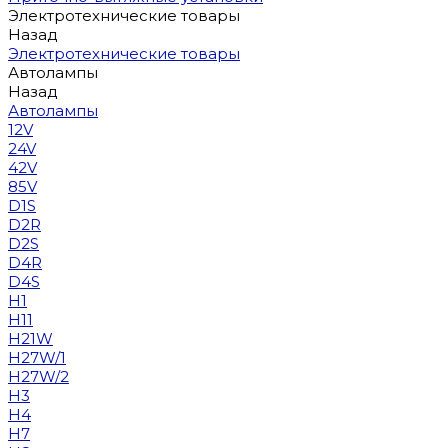
Электротехнические товары
Назад
Электротехнические товары
Автолампы
Назад
Автолампы
12V
24V
42V
85V
D1S
D2R
D2S
D4R
D4S
H1
H11
H21W
H27W/1
H27W/2
H3
H4
H7