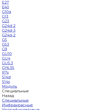
E27
E40
G10q
G13
G23
G24d-2
G24d-3
G24q-2
G5
G53
G9
GU10
GU4
GU5.3
GY6.35
R7s
S14d
S14s
Модуль
Специальные
Назад
Специальные
Инфракрасные
Ультрафиолетовые