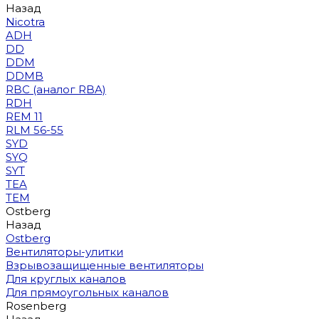
Назад
Nicotra
ADH
DD
DDM
DDMB
RBC (аналог RBA)
RDH
REM 11
RLM 56-55
SYD
SYQ
SYT
TEA
TEM
Ostberg
Назад
Ostberg
Вентиляторы-улитки
Взрывозащищенные вентиляторы
Для круглых каналов
Для прямоугольных каналов
Rosenberg