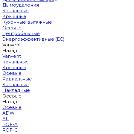
Дымоудаления
Канальные
Крышные
Кухонные вытяжные
Осевые
Центробежные
Энергоэффективные (EC)
Vanvent
Назад
Vanvent
Канальные
Крышные
Осевые
Радиальные
Канальные
Накладные
Осевые
Назад
Осевые
ADW
AF
ROF-A
ROF-C