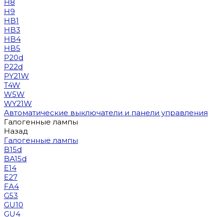
H8
H9
HB1
HB3
HB4
HB5
P20d
P22d
PY21W
T4W
W5W
WY21W
Автоматические выключатели и панели управления
Галогенные лампы
Назад
Галогенные лампы
B15d
BA15d
E14
E27
FA4
G53
GU10
GU4