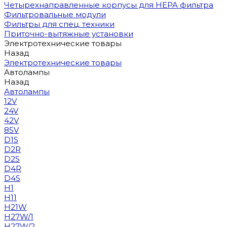
Четырехнаправленные корпусы для HEPA фильтра
Фильтровальные модули
Фильтры для спец. техники
Приточно-вытяжные установки
Электротехнические товары
Назад
Электротехнические товары
Автолампы
Назад
Автолампы
12V
24V
42V
85V
D1S
D2R
D2S
D4R
D4S
H1
H11
H21W
H27W/1
H27W/2