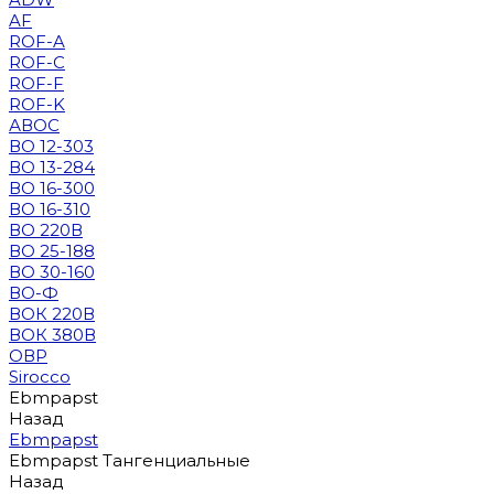
AF
ROF-A
ROF-C
ROF-F
ROF-K
АВОС
ВО 12-303
ВО 13-284
ВО 16-300
ВО 16-310
ВО 220В
ВО 25-188
ВО 30-160
ВО-Ф
ВОК 220В
ВОК 380В
ОВР
Sirocco
Ebmpapst
Назад
Ebmpapst
Ebmpapst Тангенциальные
Назад