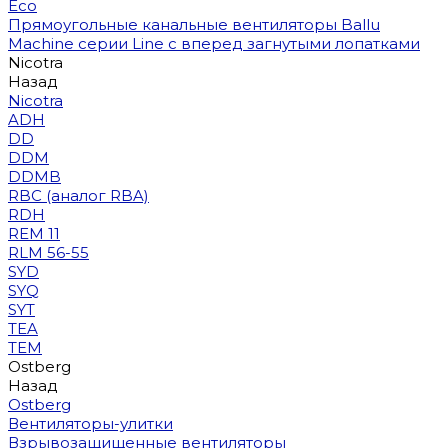
Eco
Прямоугольные канальные вентиляторы Ballu
Machine серии Line с вперед загнутыми лопатками
Nicotra
Назад
Nicotra
ADH
DD
DDM
DDMB
RBC (аналог RBA)
RDH
REM 11
RLM 56-55
SYD
SYQ
SYT
TEA
TEM
Ostberg
Назад
Ostberg
Вентиляторы-улитки
Взрывозащищенные вентиляторы