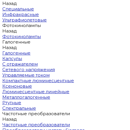
Назад
Специальные
Инфракрасные
Ультрафиолетовые
Фотокинолампы
Назад
Фотокинолампы
Галогенные
Назад
Галогенные
Капсулы
С отражателем
Сетевого напряжения
Управляемые током
Компактные люминесцентные
Ксеноновые
Люминесцентные линейные
Металлогалогенные
Ртутные
Спектральные
Частотные преобразователи
Назад
Частотные преобразователи