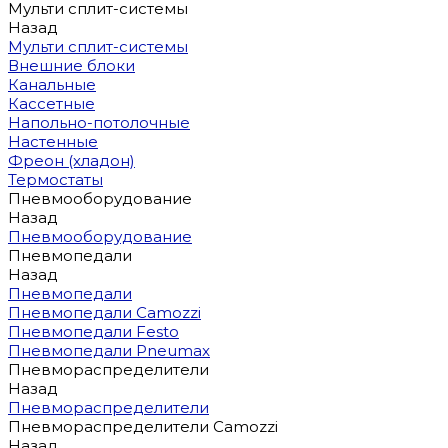
Мульти сплит-системы
Назад
Мульти сплит-системы
Внешние блоки
Канальные
Кассетные
Напольно-потолочные
Настенные
Фреон (хладон)
Термостаты
Пневмооборудование
Назад
Пневмооборудование
Пневмопедали
Назад
Пневмопедали
Пневмопедали Camozzi
Пневмопедали Festo
Пневмопедали Pneumax
Пневмораспределители
Назад
Пневмораспределители
Пневмораспределители Camozzi
Назад