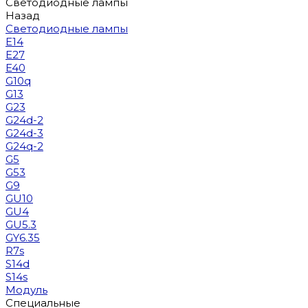
Светодиодные лампы
Назад
Светодиодные лампы
E14
E27
E40
G10q
G13
G23
G24d-2
G24d-3
G24q-2
G5
G53
G9
GU10
GU4
GU5.3
GY6.35
R7s
S14d
S14s
Модуль
Специальные