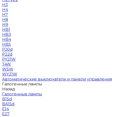
H3
H4
H7
H8
H9
HB1
HB3
HB4
HB5
P20d
P22d
PY21W
T4W
W5W
WY21W
Автоматические выключатели и панели управления
Галогенные лампы
Назад
Галогенные лампы
B15d
BA15d
E14
E27