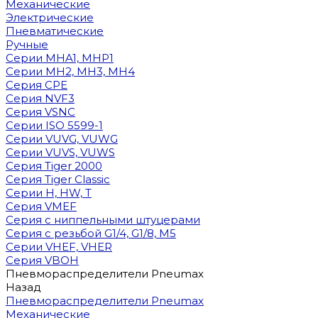
Механические
Электрические
Пневматические
Ручные
Cерии MHA1, MHP1
Cерии MH2, MH3, MH4
Cерия CPE
Серия NVF3
Серия VSNC
Серии ISO 5599-1
Серии VUVG, VUWG
Серии VUVS, VUWS
Серия Tiger 2000
Серия Tiger Classic
Серии H, HW, T
Серия VMEF
Серия с ниппельными штуцерами
Серия с резьбой G1/4, G1/8, М5
Серии VHEF, VHER
Серия VBOH
Пневмораспределители Pneumax
Назад
Пневмораспределители Pneumax
Механические