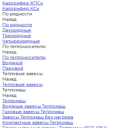
Калорифер КПСк
Калорифер КСк
По рядности
Назад
По рядности
Двухрядные
Трехрядные
Четырехрядные
По теплоносителю
Назад
По теплоносителю
Водяной
Паровой
Тепловые завесы
Назад
Тепловые завесы
Тепломаш
Назад
Тепломаш
Водяные завесы Тепломаш
Газовые завесы Тепломаш
Завесы Тепломаш без нагрева
Компактные завесы Тепломаш
Промышленные завесы Тепломаш (IP21, IP54)