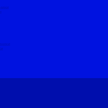
ники
и
пники
ки