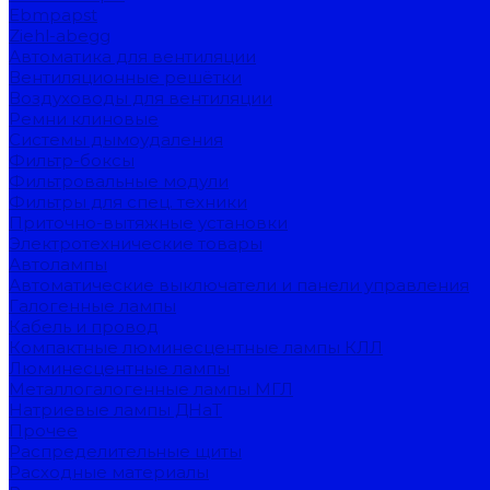
Ebmpapst
Ziehl-abegg
Автоматика для вентиляции
Вентиляционные решётки
Воздуховоды для вентиляции
Ремни клиновые
Системы дымоудаления
Фильтр-боксы
Фильтровальные модули
Фильтры для спец. техники
Приточно-вытяжные установки
Электротехнические товары
Автолампы
Автоматические выключатели и панели управления
Галогенные лампы
Кабель и провод
Компактные люминесцентные лампы КЛЛ
Люминесцентные лампы
Металлогалогенные лампы МГЛ
Натриевые лампы ДНаТ
Прочее
Распределительные щиты
Расходные материалы