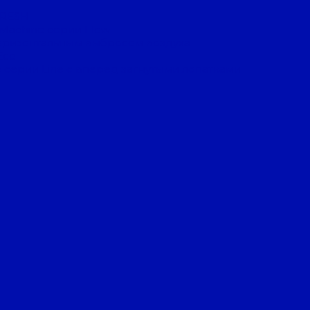
FRESH
 Machine серии Flow
оризонтальным выбросом воздуха
Eco
 серии Line с вперед загнутыми лопатками