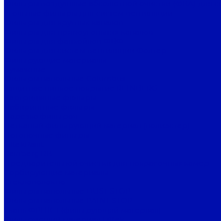
Фильтры воздушные абсолютной очистки (ФВА) для с
Угольные фильтры для систем вентиляции
Фильтры для круглых каналов
Фильтры для прямоугольных каналов
Фильтры для фанкойлов ФВФ
Фильтры для систем вентиляции Фолтер
Фильтрующие материалы
Бумажные
Фильтры напольные Columbus
Защитное липкое покрытие REINBERG
Картриджные фильтры
Лабиринтные фильтры
Нарезка фильтров
Нетканый фильтрующий материал (полиэстер)
Потолочные фильтры
FiltekPaint
Reinberg RB
Предварительной очистки для покрасочных камер
Сорбирующие материалы
Стекловолокно
Фильтры напольные DUST STOP
Фильтры напольные PAINT STOP
Ткань ФРНК-1 (фильтрующий материал)
Фильтрующий материал FilTek