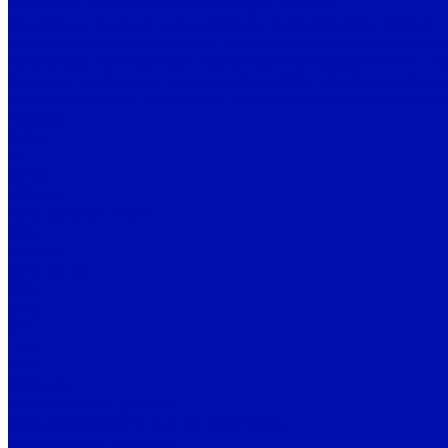
Бытовые вытяжные вентиляторы BALLU
Вытяжные осевые вентиляторы Ballu Machine серии 
Канальные вентиляторы в пластиковом корпусе Ballu
Крышные вентиляторы Ballu Machine серии WIND с г
Осевые канальные вентиляторы Ballu Machine серии 
Прямоугольные канальные вентиляторы Ballu Machine
Nicotra
ADH
DD
DDM
DDMB
RBC (аналог RBA)
RDH
REM 11
RLM 56-55
SYD
SYQ
SYT
TEA
TEM
Ostberg
Вентиляторы-улитки
Взрывозащищенные вентиляторы
Для круглых каналов