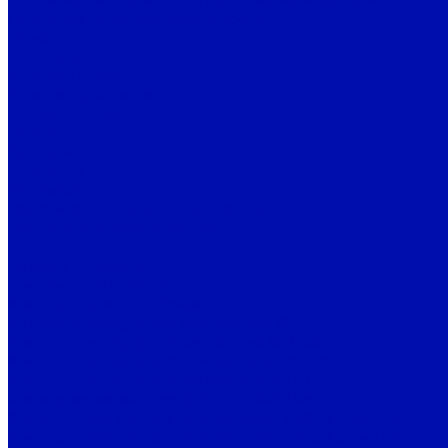
Политика конфиденциальности
Помощь
Покупки
Условия оплаты
Условия доставки
Вопрос - ответ
Бренды
Бренды
Контакты
Реквизиты
Рассчитать стоимость доставки
Наши представительства
...
Каталог товаров
Системы вентиляции
Фильтры для вентиляции
Фильтры воздушные карманные ФВК
Фильтры воздушные кассетные ФВКас
Фильтры воздушные компактные ФВКом
Фильтры воздушные панельные ФВП
Жироулавливающие фильтры ФВПмет
Фильтры для систем вентиляции грубой очистки
Фильтры для систем вентиляции тонкой очистки