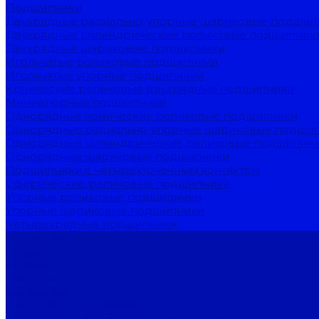
Подшипники
Двухрядные радиально-упорные шариковые подшип
Двухрядные цилиндрические роликовые подшипник
Двухрядные шариковые подшипники
Игольчатые роликовые подшипники
Игольчатые упорные подшипники
Конические роликовые двухрядные подшипники
Миниатюрные подшипники
Однорядные конические роликовые подшипники
Однорядные радиально-упорные шариковые подши
Однорядные цилиндрические роликовые подшипни
Однорядные шариковые подшипники
Подшипники с четырехточечным контактом
Сферические роликовые подшипники
Упорные роликовые подшипники
Упорные шариковые подшипники
Четырехрядные подшипники
Компания
Новости
Отзывы
Вакансии
Сотрудники
Лицензии / сертификаты
Согласие на обработку персональных данных