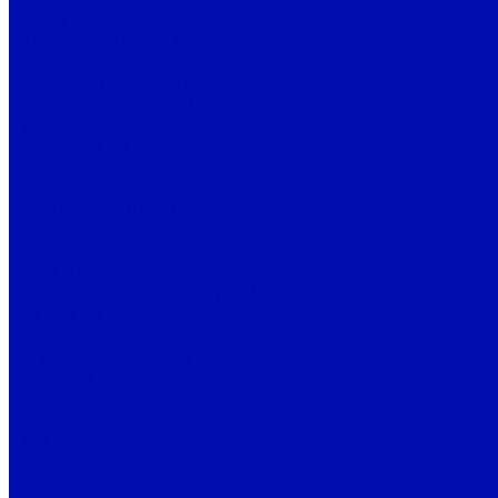
Фильтрующий материал ППУ из пенополиуретана
Фильтрующий материал ФПП-15-1,5 (Ткань Петрянова)
Вентиляторы
Промышленные вентиляторы
Вентиляторы подпора воздуха
Дутьевые
Канальные вентиляторы
Крышные вентиляторы
Осевые
Пылевые вентиляторы
Радиальные вентиляторы
Шахтные вентиляторы
Bahcivan
Радиальные вентиляторы Bahcivan
Осевые вентиляторы Bahcivan
Канальные вентиляторы
Батутные вентиляторы
Крышные
Кухонные вытяжные
Приточно-вытяжные установки
Крыльчатки
Рабочие колеса
BALLU