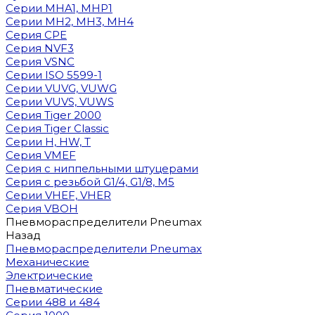
Cерии MHA1, MHP1
Cерии MH2, MH3, MH4
Cерия CPE
Серия NVF3
Серия VSNC
Серии ISO 5599-1
Серии VUVG, VUWG
Серии VUVS, VUWS
Серия Tiger 2000
Серия Tiger Classic
Серии H, HW, T
Серия VMEF
Серия с ниппельными штуцерами
Серия с резьбой G1/4, G1/8, М5
Серии VHEF, VHER
Серия VBOH
Пневмораспределители Pneumax
Назад
Пневмораспределители Pneumax
Механические
Электрические
Пневматические
Серии 488 и 484