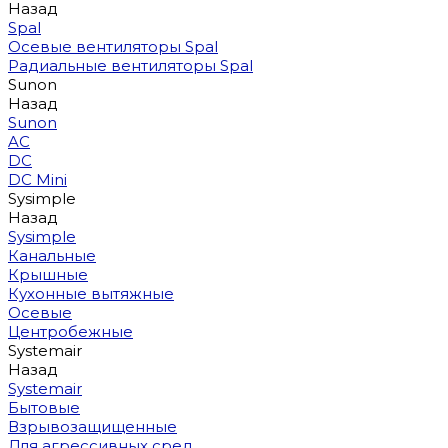
Назад
Spal
Осевые вентиляторы Spal
Радиальные вентиляторы Spal
Sunon
Назад
Sunon
AC
DC
DC Mini
Sysimple
Назад
Sysimple
Канальные
Крышные
Кухонные вытяжные
Осевые
Центробежные
Systemair
Назад
Systemair
Бытовые
Взрывозащищенные
Для агрессивных сред