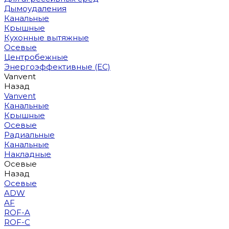
Дымоудаления
Канальные
Крышные
Кухонные вытяжные
Осевые
Центробежные
Энергоэффективные (EC)
Vanvent
Назад
Vanvent
Канальные
Крышные
Осевые
Радиальные
Канальные
Накладные
Осевые
Назад
Осевые
ADW
AF
ROF-A
ROF-C