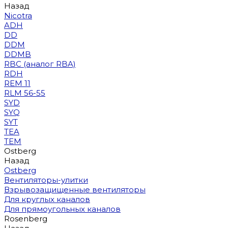
Назад
Nicotra
ADH
DD
DDM
DDMB
RBC (аналог RBA)
RDH
REM 11
RLM 56-55
SYD
SYQ
SYT
TEA
TEM
Ostberg
Назад
Ostberg
Вентиляторы-улитки
Взрывозащищенные вентиляторы
Для круглых каналов
Для прямоугольных каналов
Rosenberg