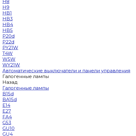
H8
H9
HB1
HB3
HB4
HB5
P20d
P22d
PY21W
T4W
W5W
WY21W
Автоматические выключатели и панели управления
Галогенные лампы
Назад
Галогенные лампы
B15d
BA15d
E14
E27
FA4
G53
GU10
GU4