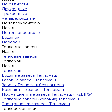
По рядности
Двухрядные
Трехрядные
Четырехрядные
По теплоносителю
Назад
По теплоносителю
Водяной
Паровой
Тепловые завесы
Назад
Тепловые завесы
Тепломаш
Назад
Тепломаш
Водяные завесы Тепломаш
Газовые завесы Тепломаш
Завесы Тепломаш без нагрева
Компактные завесы Тепломаш
Промышленные завесы Тепломаш (IP21, IP54)
Тепловые завесы (колонна) Тепломаш
Электрические завесы Тепломаш
Теплообменники