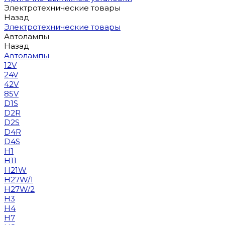
Электротехнические товары
Назад
Электротехнические товары
Автолампы
Назад
Автолампы
12V
24V
42V
85V
D1S
D2R
D2S
D4R
D4S
H1
H11
H21W
H27W/1
H27W/2
H3
H4
H7