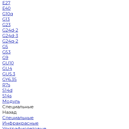
E27
E40
G10q
G13
G23
G24d-2
G24d-3
G24q-2
G5
G53
G9
GU10
GU4
GU5.3
GY6.35
R7s
S14d
S14s
Модуль
Специальные
Назад
Специальные
Инфракрасные
Ультрафиолетовые