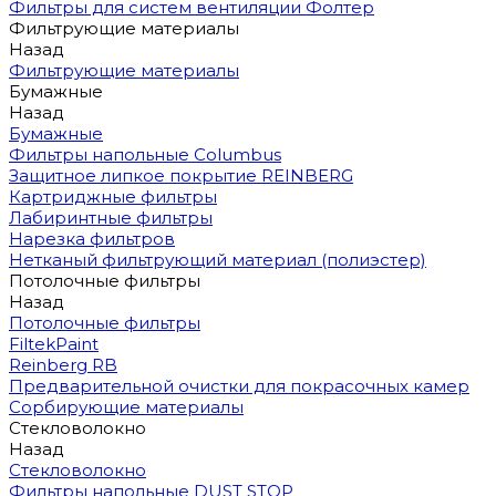
Фильтры для систем вентиляции Фолтер
Фильтрующие материалы
Назад
Фильтрующие материалы
Бумажные
Назад
Бумажные
Фильтры напольные Columbus
Защитное липкое покрытие REINBERG
Картриджные фильтры
Лабиринтные фильтры
Нарезка фильтров
Нетканый фильтрующий материал (полиэстер)
Потолочные фильтры
Назад
Потолочные фильтры
FiltekPaint
Reinberg RB
Предварительной очистки для покрасочных камер
Сорбирующие материалы
Стекловолокно
Назад
Стекловолокно
Фильтры напольные DUST STOP