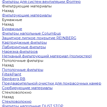
Фильтры для систем вентиляции Фолтер
Фильтрующие материалы
Назад
Фильтрующие материалы
Бумажные
Назад
Бумажные
Фильтры напольные Columbus
Защитное липкое покрытие REINBERG
Картриджные фильтры
Лабиринтные фильтры
Нарезка фильтров
Нетканый фильтрующий материал (полиэстер)
Потолочные фильтры
Назад
Потолочные фильтры
FiltekPaint
Reinberg RB
Предварительной очистки для покрасочных камер
Сорбирующие материалы
Стекловолокно
Назад
Стекловолокно
Фильтры напольные DUST STOP