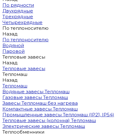
По рядности
Двухрядные
Трехрядные
Четырехрядные
По теплоносителю
Назад
По теплоносителю
Водяной
Паровой
Тепловые завесы
Назад
Тепловые завесы
Тепломаш
Назад
Тепломаш
Водяные завесы Тепломаш
Газовые завесы Тепломаш
Завесы Тепломаш без нагрева
Компактные завесы Тепломаш
Промышленные завесы Тепломаш (IP21, IP54)
Тепловые завесы (колонна) Тепломаш
Электрические завесы Тепломаш
Теплообменники