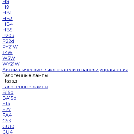
H8
H9
HB1
HB3
HB4
HB5
P20d
P22d
PY21W
T4W
W5W
WY21W
Автоматические выключатели и панели управления
Галогенные лампы
Назад
Галогенные лампы
B15d
BA15d
E14
E27
FA4
G53
GU10
GU4