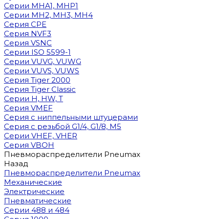
Cерии MHA1, MHP1
Cерии MH2, MH3, MH4
Cерия CPE
Серия NVF3
Серия VSNC
Серии ISO 5599-1
Серии VUVG, VUWG
Серии VUVS, VUWS
Серия Tiger 2000
Серия Tiger Classic
Серии H, HW, T
Серия VMEF
Серия с ниппельными штуцерами
Серия с резьбой G1/4, G1/8, М5
Серии VHEF, VHER
Серия VBOH
Пневмораспределители Pneumax
Назад
Пневмораспределители Pneumax
Механические
Электрические
Пневматические
Серии 488 и 484