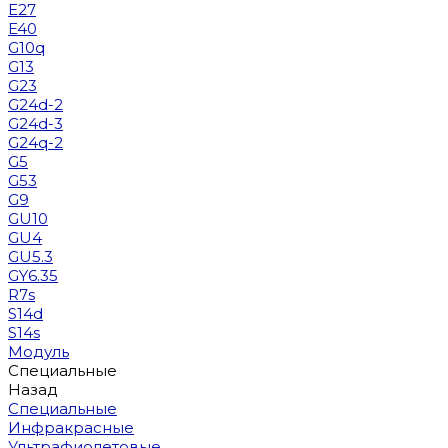
E27
E40
G10q
G13
G23
G24d-2
G24d-3
G24q-2
G5
G53
G9
GU10
GU4
GU5.3
GY6.35
R7s
S14d
S14s
Модуль
Специальные
Назад
Специальные
Инфракрасные
Ультрафиолетовые