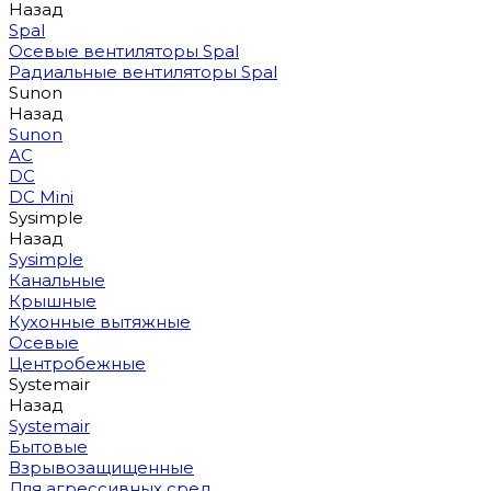
Назад
Spal
Осевые вентиляторы Spal
Радиальные вентиляторы Spal
Sunon
Назад
Sunon
AC
DC
DC Mini
Sysimple
Назад
Sysimple
Канальные
Крышные
Кухонные вытяжные
Осевые
Центробежные
Systemair
Назад
Systemair
Бытовые
Взрывозащищенные
Для агрессивных сред