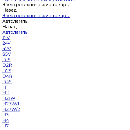
Электротехнические товары
Назад
Электротехнические товары
Автолампы
Назад
Автолампы
12V
24V
42V
85V
D1S
D2R
D2S
D4R
D4S
H1
H11
H21W
H27W/1
H27W/2
H3
H4
H7