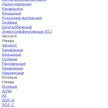
Дымоудаления
Канальные
Крышные
Кухонные вытяжные
Осевые
Центробежные
Энергоэффективные (EC)
Vanvent
Назад
Vanvent
Канальные
Крышные
Осевые
Радиальные
Канальные
Накладные
Осевые
Назад
Осевые
ADW
AF
ROF-A
ROF-C