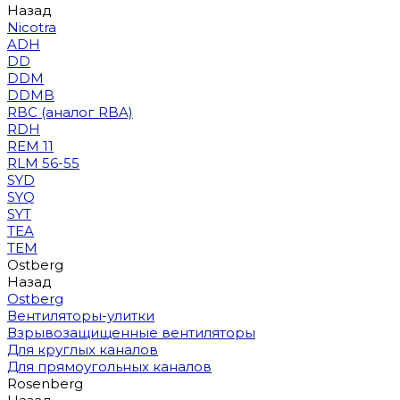
Назад
Nicotra
ADH
DD
DDM
DDMB
RBC (аналог RBA)
RDH
REM 11
RLM 56-55
SYD
SYQ
SYT
TEA
TEM
Ostberg
Назад
Ostberg
Вентиляторы-улитки
Взрывозащищенные вентиляторы
Для круглых каналов
Для прямоугольных каналов
Rosenberg