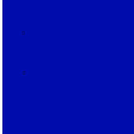
Крышные
Кухонные вытяжные
Осевые
Центробежные
Энергоэффективные (EC)
Vanvent
Канальные
Крышные
Осевые
Радиальные
Канальные
Накладные
Осевые
ADW
AF
ROF-A
ROF-C
ROF-F
ROF-K
АВОС
ВО 12-303
ВО 13-284
ВО 16-300