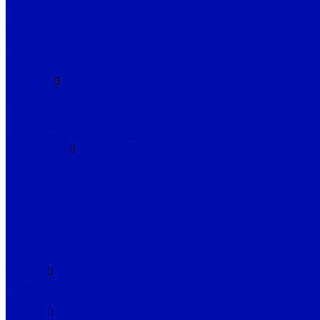
SYD
SYQ
SYT
TEA
TEM
Ostberg
Вентиляторы-улитки
Взрывозащищенные вентиляторы
Для круглых каналов
Для прямоугольных каналов
Rosenberg
DQ Ex
DR Ex
EHAD Ex
ERAD Ex
Канальные
Крышные
Осевые
Центробежные
Sanmu
Осевые
Рабочие колеса
SHUFT