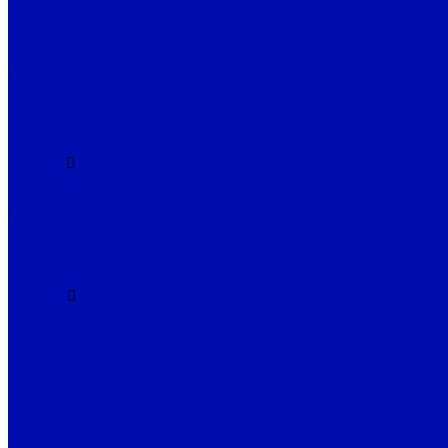
Осевые вентиляторы Bahcivan
Канальные вентиляторы
Батутные вентиляторы
Крышные
Кухонные вытяжные
Приточно-вытяжные установки
Крыльчатки
Рабочие колеса
BALLU
Бытовые вытяжные вентиляторы BALLU
Вытяжные осевые вентиляторы Ballu Machine серии 
Канальные вентиляторы в пластиковом корпусе Ballu
Крышные вентиляторы Ballu Machine серии WIND с г
Осевые канальные вентиляторы Ballu Machine серии 
Прямоугольные канальные вентиляторы Ballu Machine
Nicotra
ADH
DD
DDM
DDMB
RBC (аналог RBA)
RDH
REM 11
RLM 56-55