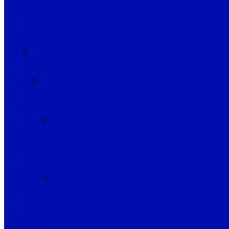
Вытяжные осевые вентиляторы SHUFT серии AXW
Звукоизолированные канальные вентиляторы
Канальные вентиляторы
Крышные вентиляторы
Кухонные вентиляторы
Spal
Осевые вентиляторы Spal
Радиальные вентиляторы Spal
Sunon
AC
DC
DC Mini
Sysimple
Канальные
Крышные
Кухонные вытяжные
Осевые
Центробежные
Systemair
Бытовые
Взрывозащищенные
Для агрессивных сред
Дымоудаления
Канальные