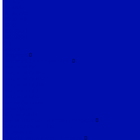
ВО 16-310
ВО 220В
ВО 25-188
ВО 30-160
ВО-Ф
ВОК 220В
ВОК 380В
ОВР
Sirocco
Ebmpapst
Ebmpapst Тангенциальные
Ebmpapst QG
Ebmpapst QLK45
Ebmpapst QLN65
Ebmpapst QLZ06
Ebmpaspt QL4
Ebmpapst QL3
Автомобильные
Аксессуары
АС двигатели
Компактные вентиляторы Ebmpapst
Осевые компактные
Радиальные
Осевые вентиляторы Ebmpapst