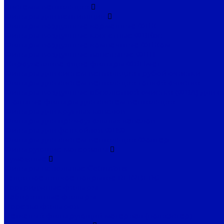
Системы вентиляции
Фильтры для вентиляции
Фильтры воздушные карманные ФВК
Фильтры воздушные кассетные ФВКас
Фильтры воздушные компактные ФВКом
Фильтры воздушные панельные ФВП
Жироулавливающие фильтры ФВПмет
Фильтры для систем вентиляции грубой очистки
Фильтры для систем вентиляции тонкой очистки
Фильтры воздушные абсолютной очистки (ФВА) для с
Угольные фильтры для систем вентиляции
Фильтры для круглых каналов
Фильтры для прямоугольных каналов
Фильтры для фанкойлов ФВФ
Фильтры для систем вентиляции Фолтер
Фильтрующие материалы
Бумажные
Фильтры напольные Columbus
Защитное липкое покрытие REINBERG
Картриджные фильтры
Лабиринтные фильтры
Нарезка фильтров
Нетканый фильтрующий материал (полиэстер)