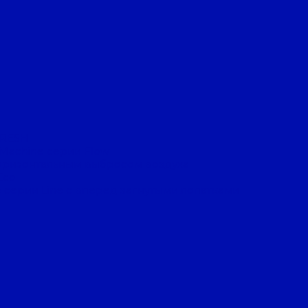
FRESH
 Machine серии Flow
оризонтальным выбросом воздуха
Eco
 серии Line с вперед загнутыми лопатками