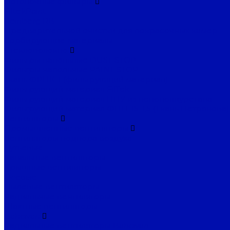
Потолочные фильтры
FiltekPaint
Reinberg RB
Предварительной очистки для покрасочных камер
Сорбирующие материалы
Стекловолокно
Фильтры напольные DUST STOP
Фильтры напольные PAINT STOP
Ткань ФРНК-1 (фильтрующий материал)
Фильтрующий материал FilTek
Фильтрующий материал ППУ из пенополиуретана
Фильтрующий материал ФПП-15-1,5 (Ткань Петрянова)
Вентиляторы
Промышленные вентиляторы
Вентиляторы подпора воздуха
Дутьевые
Канальные вентиляторы
Крышные вентиляторы
Осевые
Пылевые вентиляторы
Радиальные вентиляторы
Шахтные вентиляторы
Bahcivan
Радиальные вентиляторы Bahcivan