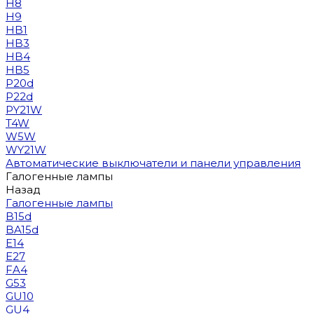
H8
H9
HB1
HB3
HB4
HB5
P20d
P22d
PY21W
T4W
W5W
WY21W
Автоматические выключатели и панели управления
Галогенные лампы
Назад
Галогенные лампы
B15d
BA15d
E14
E27
FA4
G53
GU10
GU4