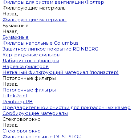
Фильтры для систем вентиляции Фолтер
Фильтрующие материалы
Назад
Фильтрующие материалы
Бумажные
Назад
Бумажные
Фильтры напольные Columbus
Защитное липкое покрытие REINBERG
Картриджные фильтры
Лабиринтные фильтры
Нарезка фильтров
Нетканый фильтрующий материал (полиэстер)
Потолочные фильтры
Назад
Потолочные фильтры
FiltekPaint
Reinberg RB
Предварительной очистки для покрасочных камер
Сорбирующие материалы
Стекловолокно
Назад
Стекловолокно
Фильтры напольные DUST STOP