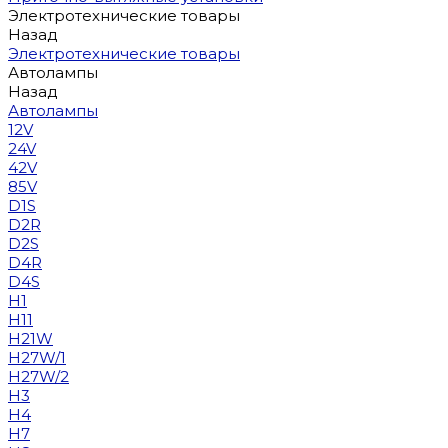
Электротехнические товары
Назад
Электротехнические товары
Автолампы
Назад
Автолампы
12V
24V
42V
85V
D1S
D2R
D2S
D4R
D4S
H1
H11
H21W
H27W/1
H27W/2
H3
H4
H7