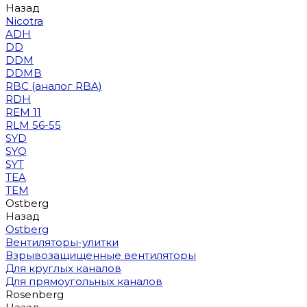
Назад
Nicotra
ADH
DD
DDM
DDMB
RBC (аналог RBA)
RDH
REM 11
RLM 56-55
SYD
SYQ
SYT
TEA
TEM
Ostberg
Назад
Ostberg
Вентиляторы-улитки
Взрывозащищенные вентиляторы
Для круглых каналов
Для прямоугольных каналов
Rosenberg