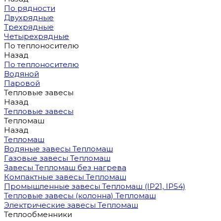
По рядности
Двухрядные
Трехрядные
Четырехрядные
По теплоносителю
Назад
По теплоносителю
Водяной
Паровой
Тепловые завесы
Назад
Тепловые завесы
Тепломаш
Назад
Тепломаш
Водяные завесы Тепломаш
Газовые завесы Тепломаш
Завесы Тепломаш без нагрева
Компактные завесы Тепломаш
Промышленные завесы Тепломаш (IP21, IP54)
Тепловые завесы (колонна) Тепломаш
Электрические завесы Тепломаш
Теплообменники