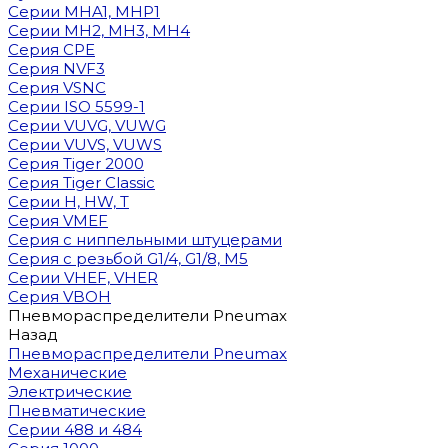
Cерии MHA1, MHP1
Cерии MH2, MH3, MH4
Cерия CPE
Серия NVF3
Серия VSNC
Серии ISO 5599-1
Серии VUVG, VUWG
Серии VUVS, VUWS
Серия Tiger 2000
Серия Tiger Classic
Серии H, HW, T
Серия VMEF
Серия с ниппельными штуцерами
Серия с резьбой G1/4, G1/8, М5
Серии VHEF, VHER
Серия VBOH
Пневмораспределители Pneumax
Назад
Пневмораспределители Pneumax
Механические
Электрические
Пневматические
Серии 488 и 484