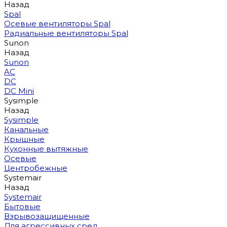
Назад
Spal
Осевые вентиляторы Spal
Радиальные вентиляторы Spal
Sunon
Назад
Sunon
AC
DC
DC Mini
Sysimple
Назад
Sysimple
Канальные
Крышные
Кухонные вытяжные
Осевые
Центробежные
Systemair
Назад
Systemair
Бытовые
Взрывозащищенные
Для агрессивных сред