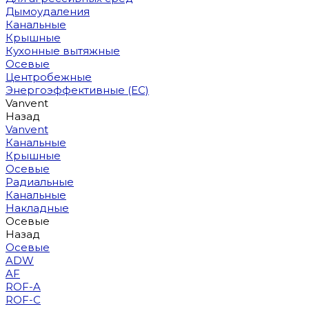
Дымоудаления
Канальные
Крышные
Кухонные вытяжные
Осевые
Центробежные
Энергоэффективные (EC)
Vanvent
Назад
Vanvent
Канальные
Крышные
Осевые
Радиальные
Канальные
Накладные
Осевые
Назад
Осевые
ADW
AF
ROF-A
ROF-C