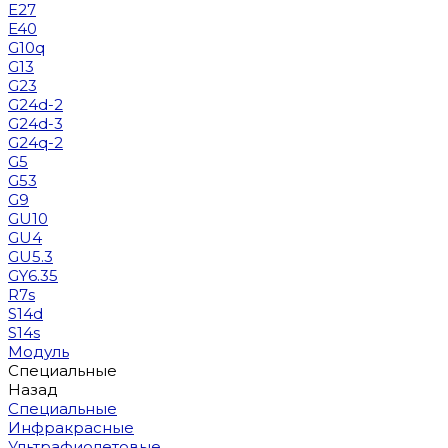
E27
E40
G10q
G13
G23
G24d-2
G24d-3
G24q-2
G5
G53
G9
GU10
GU4
GU5.3
GY6.35
R7s
S14d
S14s
Модуль
Специальные
Назад
Специальные
Инфракрасные
Ультрафиолетовые