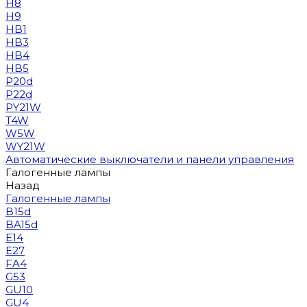
H8
H9
HB1
HB3
HB4
HB5
P20d
P22d
PY21W
T4W
W5W
WY21W
Автоматические выключатели и панели управления
Галогенные лампы
Назад
Галогенные лампы
B15d
BA15d
E14
E27
FA4
G53
GU10
GU4