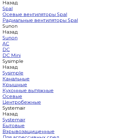
Назад
Spal
Осевые вентиляторы Spal
Радиальные вентиляторы Spal
Sunon
Назад
Sunon
AC
DC
DC Mini
Sysimple
Назад
Sysimple
Канальные
Крышные
Кухонные вытяжные
Осевые
Центробежные
Systemair
Назад
Systemair
Бытовые
Взрывозащищенные
Для агрессивных сред