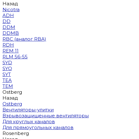
Назад
Nicotra
ADH
DD
DDM
DDMB
RBC (аналог RBA)
RDH
REM 11
RLM 56-55
SYD
SYQ
SYT
TEA
TEM
Ostberg
Назад
Ostberg
Вентиляторы-улитки
Взрывозащищенные вентиляторы
Для круглых каналов
Для прямоугольных каналов
Rosenberg