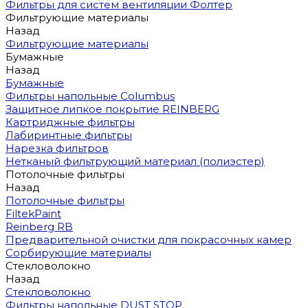
Фильтры для систем вентиляции Фолтер
Фильтрующие материалы
Назад
Фильтрующие материалы
Бумажные
Назад
Бумажные
Фильтры напольные Columbus
Защитное липкое покрытие REINBERG
Картриджные фильтры
Лабиринтные фильтры
Нарезка фильтров
Нетканый фильтрующий материал (полиэстер)
Потолочные фильтры
Назад
Потолочные фильтры
FiltekPaint
Reinberg RB
Предварительной очистки для покрасочных камер
Сорбирующие материалы
Стекловолокно
Назад
Стекловолокно
Фильтры напольные DUST STOP