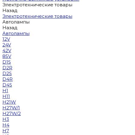
Электротехнические товары
Назад
Электротехнические товары
Автолампы
Назад
Автолампы
12V
24V
42V
85V
D1S
D2R
D2S
D4R
D4S
H1
H11
H21W
H27W/1
H27W/2
H3
H4
H7