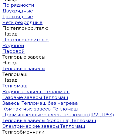
По рядности
Двухрядные
Трехрядные
Четырехрядные
По теплоносителю
Назад
По теплоносителю
Водяной
Паровой
Тепловые завесы
Назад
Тепловые завесы
Тепломаш
Назад
Тепломаш
Водяные завесы Тепломаш
Газовые завесы Тепломаш
Завесы Тепломаш без нагрева
Компактные завесы Тепломаш
Промышленные завесы Тепломаш (IP21, IP54)
Тепловые завесы (колонна) Тепломаш
Электрические завесы Тепломаш
Теплообменники