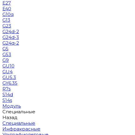
E27
E40
G10q
G13
G23
G24d-2
G24d-3
G24q-2
G5
G53
G9
GU10
GU4
GU5.3
GY6.35
R7s
S14d
S14s
Модуль
Специальные
Назад
Специальные
Инфракрасные
Ультрафиолетовые