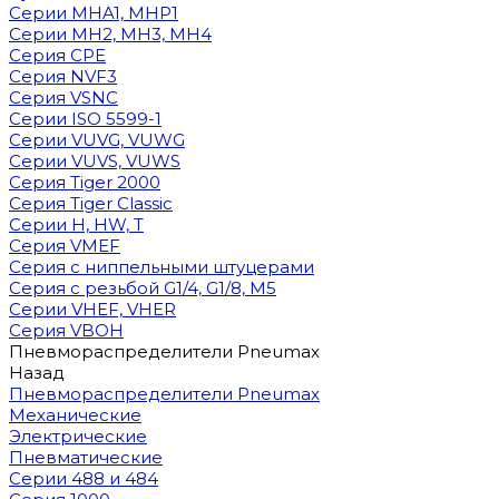
Cерии MHA1, MHP1
Cерии MH2, MH3, MH4
Cерия CPE
Серия NVF3
Серия VSNC
Серии ISO 5599-1
Серии VUVG, VUWG
Серии VUVS, VUWS
Серия Tiger 2000
Серия Tiger Classic
Серии H, HW, T
Серия VMEF
Серия с ниппельными штуцерами
Серия с резьбой G1/4, G1/8, М5
Серии VHEF, VHER
Серия VBOH
Пневмораспределители Pneumax
Назад
Пневмораспределители Pneumax
Механические
Электрические
Пневматические
Серии 488 и 484