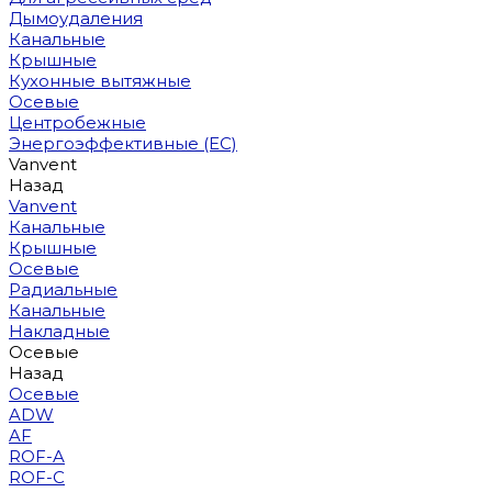
Дымоудаления
Канальные
Крышные
Кухонные вытяжные
Осевые
Центробежные
Энергоэффективные (EC)
Vanvent
Назад
Vanvent
Канальные
Крышные
Осевые
Радиальные
Канальные
Накладные
Осевые
Назад
Осевые
ADW
AF
ROF-A
ROF-C