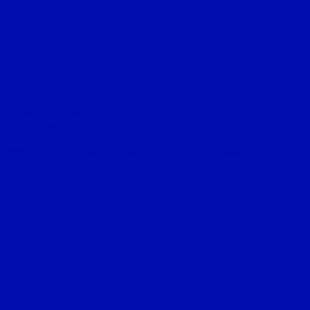
FRESH
 Machine серии Flow
оризонтальным выбросом воздуха
Eco
 серии Line с вперед загнутыми лопатками