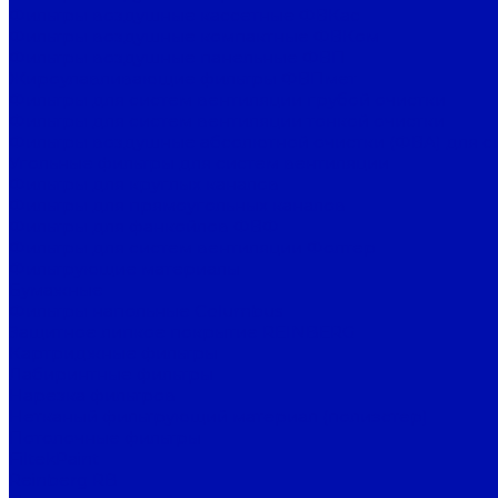
Фильтры воздушные кассетные ФВКас
Фильтры воздушные компактные ФВКом
Фильтры воздушные панельные ФВП
Жироулавливающие фильтры ФВПмет
Фильтры для систем вентиляции грубой очистки
Фильтры для систем вентиляции тонкой очистки
Фильтры воздушные абсолютной очистки (ФВА) для с
Угольные фильтры для систем вентиляции
Фильтры для круглых каналов
Фильтры для прямоугольных каналов
Фильтры для фанкойлов ФВФ
Фильтры для систем вентиляции Фолтер
Фильтрующие материалы
Бумажные
Фильтры напольные Columbus
Защитное липкое покрытие REINBERG
Картриджные фильтры
Лабиринтные фильтры
Нарезка фильтров
Нетканый фильтрующий материал (полиэстер)
Потолочные фильтры
FiltekPaint
Reinberg RB