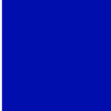
TEA
TEM
Ostberg
Вентиляторы-улитки
Взрывозащищенные вентиляторы
Для круглых каналов
Для прямоугольных каналов
Rosenberg
DQ Ex
DR Ex
EHAD Ex
ERAD Ex
Канальные
Крышные
Осевые
Центробежные
Sanmu
Осевые
Рабочие колеса
SHUFT
Вытяжные осевые вентиляторы SHUFT серии AXW
Звукоизолированные канальные вентиляторы
Канальные вентиляторы