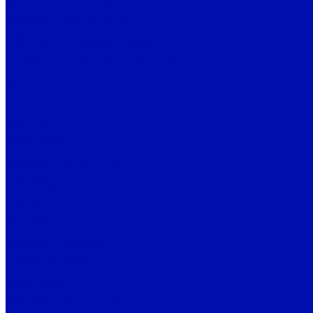
Крышные вентиляторы
Кухонные вентиляторы
Spal
Осевые вентиляторы Spal
Радиальные вентиляторы Spal
Sunon
AC
DC
DC Mini
Sysimple
Канальные
Крышные
Кухонные вытяжные
Осевые
Центробежные
Systemair
Бытовые
Взрывозащищенные
Для агрессивных сред
Дымоудаления
Канальные
Крышные
Кухонные вытяжные
Осевые