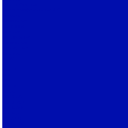
Центробежные
Энергоэффективные (EC)
Vanvent
Канальные
Крышные
Осевые
Радиальные
Канальные
Накладные
Осевые
ADW
AF
ROF-A
ROF-C
ROF-F
ROF-K
АВОС
ВО 12-303
ВО 13-284
ВО 16-300
ВО 16-310
ВО 220В
ВО 25-188