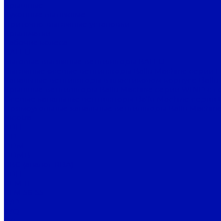
Крышные
Кухонные вытяжные
Приточно-вытяжные установки
Крыльчатки
Рабочие колеса
BALLU
Бытовые вытяжные вентиляторы BALLU
Вытяжные осевые вентиляторы Ballu Machine серии 
Канальные вентиляторы в пластиковом корпусе Ballu
Крышные вентиляторы Ballu Machine серии WIND с г
Осевые канальные вентиляторы Ballu Machine серии 
Прямоугольные канальные вентиляторы Ballu Machine
Nicotra
ADH
DD
DDM
DDMB
RBC (аналог RBA)
RDH
REM 11
RLM 56-55
SYD
SYQ
SYT