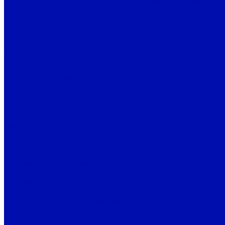
Предварительной очистки для покрасочных камер
Сорбирующие материалы
Стекловолокно
Фильтры напольные DUST STOP
Фильтры напольные PAINT STOP
Ткань ФРНК-1 (фильтрующий материал)
Фильтрующий материал FilTek
Фильтрующий материал ППУ из пенополиуретана
Фильтрующий материал ФПП-15-1,5 (Ткань Петрянова)
Вентиляторы
Промышленные вентиляторы
Вентиляторы подпора воздуха
Дутьевые
Канальные вентиляторы
Крышные вентиляторы
Осевые
Пылевые вентиляторы
Радиальные вентиляторы
Шахтные вентиляторы
Bahcivan
Радиальные вентиляторы Bahcivan
Осевые вентиляторы Bahcivan
Канальные вентиляторы
Батутные вентиляторы