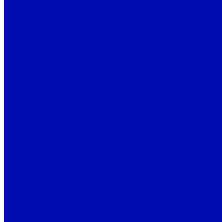
ВО 30-160
ВО-Ф
ВОК 220В
ВОК 380В
ОВР
Sirocco
Ebmpapst
Ebmpapst Тангенциальные
Ebmpapst QG
Ebmpapst QLK45
Ebmpapst QLN65
Ebmpapst QLZ06
Ebmpaspt QL4
Ebmpapst QL3
Автомобильные
Аксессуары
АС двигатели
Компактные вентиляторы Ebmpapst
Осевые компактные
Радиальные
Осевые вентиляторы Ebmpapst
130-160 мм
170 мм
200 мм