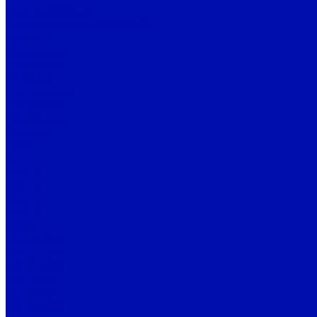
Центробежные
Энергоэффективные (EC)
Vanvent
Канальные
Крышные
Осевые
Радиальные
Канальные
Накладные
Осевые
ADW
AF
ROF-A
ROF-C
ROF-F
ROF-K
АВОС
ВО 12-303
ВО 13-284
ВО 16-300
ВО 16-310
ВО 220В
ВО 25-188