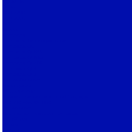
ВО 30-160
ВО-Ф
ВОК 220В
ВОК 380В
ОВР
Sirocco
Ebmpapst
Ebmpapst Тангенциальные
Ebmpapst QG
Ebmpapst QLK45
Ebmpapst QLN65
Ebmpapst QLZ06
Ebmpaspt QL4
Ebmpapst QL3
Автомобильные
Аксессуары
АС двигатели
Компактные вентиляторы Ebmpapst
Осевые компактные
Радиальные
Осевые вентиляторы Ebmpapst
130-160 мм
170 мм
200 мм