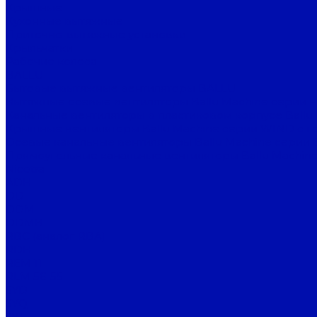
Крышные
Кухонные вытяжные
Приточно-вытяжные установки
Крыльчатки
Рабочие колеса
BALLU
Бытовые вытяжные вентиляторы BALLU
Вытяжные осевые вентиляторы Ballu Machine серии 
Канальные вентиляторы в пластиковом корпусе Ballu
Крышные вентиляторы Ballu Machine серии WIND с г
Осевые канальные вентиляторы Ballu Machine серии 
Прямоугольные канальные вентиляторы Ballu Machine
Nicotra
ADH
DD
DDM
DDMB
RBC (аналог RBA)
RDH
REM 11
RLM 56-55
SYD
SYQ
SYT