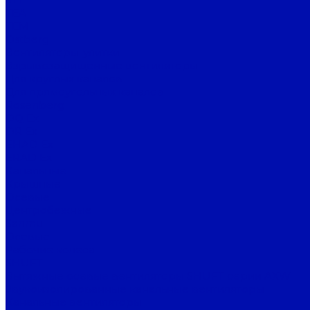
TEA
TEM
Ostberg
Вентиляторы-улитки
Взрывозащищенные вентиляторы
Для круглых каналов
Для прямоугольных каналов
Rosenberg
DQ Ex
DR Ex
EHAD Ex
ERAD Ex
Канальные
Крышные
Осевые
Центробежные
Sanmu
Осевые
Рабочие колеса
SHUFT
Вытяжные осевые вентиляторы SHUFT серии AXW
Звукоизолированные канальные вентиляторы
Канальные вентиляторы