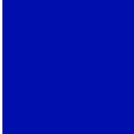
Фильтры воздушные кассетные ФВКас
Фильтры воздушные компактные ФВКом
Фильтры воздушные панельные ФВП
Жироулавливающие фильтры ФВПмет
Фильтры для систем вентиляции грубой очистки
Фильтры для систем вентиляции тонкой очистки
Фильтры воздушные абсолютной очистки (ФВА) для с
Угольные фильтры для систем вентиляции
Фильтры для круглых каналов
Фильтры для прямоугольных каналов
Фильтры для фанкойлов ФВФ
Фильтры для систем вентиляции Фолтер
Фильтрующие материалы
Бумажные
Фильтры напольные Columbus
Защитное липкое покрытие REINBERG
Картриджные фильтры
Лабиринтные фильтры
Нарезка фильтров
Нетканый фильтрующий материал (полиэстер)
Потолочные фильтры
FiltekPaint
Reinberg RB