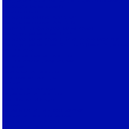
Предварительной очистки для покрасочных камер
Сорбирующие материалы
Стекловолокно
Фильтры напольные DUST STOP
Фильтры напольные PAINT STOP
Ткань ФРНК-1 (фильтрующий материал)
Фильтрующий материал FilTek
Фильтрующий материал ППУ из пенополиуретана
Фильтрующий материал ФПП-15-1,5 (Ткань Петрянова)
Вентиляторы
Промышленные вентиляторы
Вентиляторы подпора воздуха
Дутьевые
Канальные вентиляторы
Крышные вентиляторы
Осевые
Пылевые вентиляторы
Радиальные вентиляторы
Шахтные вентиляторы
Bahcivan
Радиальные вентиляторы Bahcivan
Осевые вентиляторы Bahcivan
Канальные вентиляторы
Батутные вентиляторы