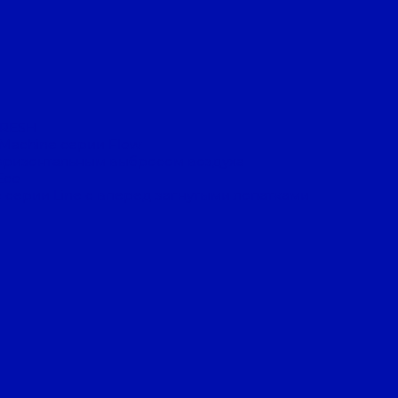
FRESH
 Machine серии Flow
оризонтальным выбросом воздуха
Eco
 серии Line с вперед загнутыми лопатками