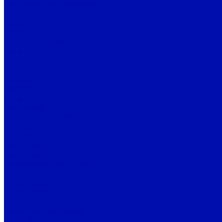
Крышные вентиляторы
Кухонные вентиляторы
Spal
Осевые вентиляторы Spal
Радиальные вентиляторы Spal
Sunon
AC
DC
DC Mini
Sysimple
Канальные
Крышные
Кухонные вытяжные
Осевые
Центробежные
Systemair
Бытовые
Взрывозащищенные
Для агрессивных сред
Дымоудаления
Канальные
Крышные
Кухонные вытяжные
Осевые