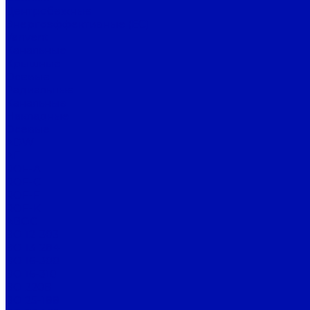
Центробежные
Энергоэффективные (EC)
Vanvent
Канальные
Крышные
Осевые
Радиальные
Канальные
Накладные
Осевые
ADW
AF
ROF-A
ROF-C
ROF-F
ROF-K
АВОС
ВО 12-303
ВО 13-284
ВО 16-300
ВО 16-310
ВО 220В
ВО 25-188