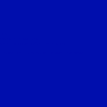
FRESH
 Machine серии Flow
оризонтальным выбросом воздуха
Eco
 серии Line с вперед загнутыми лопатками