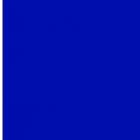
Крышные вентиляторы
Кухонные вентиляторы
Spal
Осевые вентиляторы Spal
Радиальные вентиляторы Spal
Sunon
AC
DC
DC Mini
Sysimple
Канальные
Крышные
Кухонные вытяжные
Осевые
Центробежные
Systemair
Бытовые
Взрывозащищенные
Для агрессивных сред
Дымоудаления
Канальные
Крышные
Кухонные вытяжные
Осевые