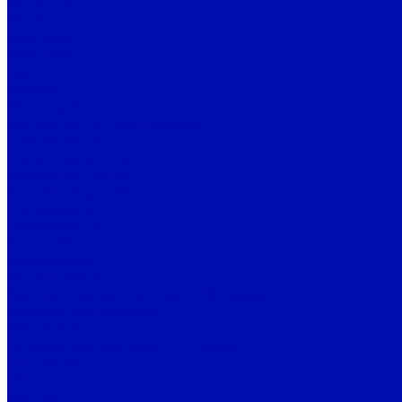
ВО 30-160
ВО-Ф
ВОК 220В
ВОК 380В
ОВР
Sirocco
Ebmpapst
Ebmpapst Тангенциальные
Ebmpapst QG
Ebmpapst QLK45
Ebmpapst QLN65
Ebmpapst QLZ06
Ebmpaspt QL4
Ebmpapst QL3
Автомобильные
Аксессуары
АС двигатели
Компактные вентиляторы Ebmpapst
Осевые компактные
Радиальные
Осевые вентиляторы Ebmpapst
130-160 мм
170 мм
200 мм