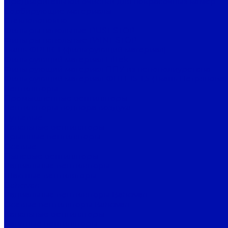
Предварительной очистки для покрасочных камер
Сорбирующие материалы
Стекловолокно
Фильтры напольные DUST STOP
Фильтры напольные PAINT STOP
Ткань ФРНК-1 (фильтрующий материал)
Фильтрующий материал FilTek
Фильтрующий материал ППУ из пенополиуретана
Фильтрующий материал ФПП-15-1,5 (Ткань Петрянова)
Вентиляторы
Промышленные вентиляторы
Вентиляторы подпора воздуха
Дутьевые
Канальные вентиляторы
Крышные вентиляторы
Осевые
Пылевые вентиляторы
Радиальные вентиляторы
Шахтные вентиляторы
Bahcivan
Радиальные вентиляторы Bahcivan
Осевые вентиляторы Bahcivan
Канальные вентиляторы
Батутные вентиляторы