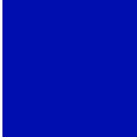
TEA
TEM
Ostberg
Вентиляторы-улитки
Взрывозащищенные вентиляторы
Для круглых каналов
Для прямоугольных каналов
Rosenberg
DQ Ex
DR Ex
EHAD Ex
ERAD Ex
Канальные
Крышные
Осевые
Центробежные
Sanmu
Осевые
Рабочие колеса
SHUFT
Вытяжные осевые вентиляторы SHUFT серии AXW
Звукоизолированные канальные вентиляторы
Канальные вентиляторы