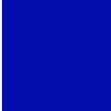
Крышные
Кухонные вытяжные
Приточно-вытяжные установки
Крыльчатки
Рабочие колеса
BALLU
Бытовые вытяжные вентиляторы BALLU
Вытяжные осевые вентиляторы Ballu Machine серии 
Канальные вентиляторы в пластиковом корпусе Ballu
Крышные вентиляторы Ballu Machine серии WIND с г
Осевые канальные вентиляторы Ballu Machine серии 
Прямоугольные канальные вентиляторы Ballu Machine
Nicotra
ADH
DD
DDM
DDMB
RBC (аналог RBA)
RDH
REM 11
RLM 56-55
SYD
SYQ
SYT