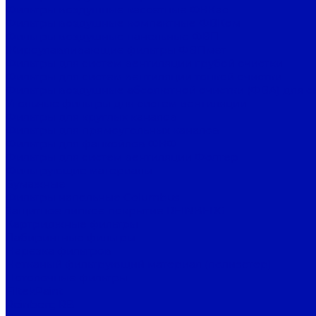
Фильтры воздушные кассетные ФВКас
Фильтры воздушные компактные ФВКом
Фильтры воздушные панельные ФВП
Жироулавливающие фильтры ФВПмет
Фильтры для систем вентиляции грубой очистки
Фильтры для систем вентиляции тонкой очистки
Фильтры воздушные абсолютной очистки (ФВА) для с
Угольные фильтры для систем вентиляции
Фильтры для круглых каналов
Фильтры для прямоугольных каналов
Фильтры для фанкойлов ФВФ
Фильтры для систем вентиляции Фолтер
Фильтрующие материалы
Бумажные
Фильтры напольные Columbus
Защитное липкое покрытие REINBERG
Картриджные фильтры
Лабиринтные фильтры
Нарезка фильтров
Нетканый фильтрующий материал (полиэстер)
Потолочные фильтры
FiltekPaint
Reinberg RB