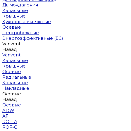
Дымоудаления
Канальные
Крышные
Кухонные вытяжные
Осевые
Центробежные
Энергоэффективные (EC)
Vanvent
Назад
Vanvent
Канальные
Крышные
Осевые
Радиальные
Канальные
Накладные
Осевые
Назад
Осевые
ADW
AF
ROF-A
ROF-C