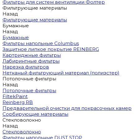
Фильтры для систем вентиляции Фолтер
Фильтрующие материалы
Назад
Фильтрующие материалы
Бумажные
Назад
Бумажные
Фильтры напольные Columbus
Защитное липкое покрытие REINBERG
Картриджные фильтры
Лабиринтные фильтры
Нарезка фильтров
Нетканый фильтрующий материал (полиэстер)
Потолочные фильтры
Назад
Потолочные фильтры
FiltekPaint
Reinberg RB
Предварительной очистки для покрасочных камер
Сорбирующие материалы
Стекловолокно
Назад
Стекловолокно
Фильтры напольные DUST STOP