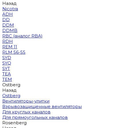
Назад
Nicotra
ADH
DD
DDM
DDMB
RBC (аналог RBA)
RDH
REM 11
RLM 56-55
SYD
SYQ
SYT
TEA
TEM
Ostberg
Назад
Ostberg
Вентиляторы-улитки
Взрывозащищенные вентиляторы
Для круглых каналов
Для прямоугольных каналов
Rosenberg