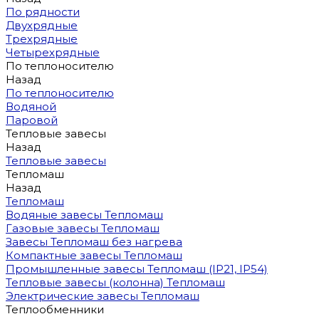
По рядности
Двухрядные
Трехрядные
Четырехрядные
По теплоносителю
Назад
По теплоносителю
Водяной
Паровой
Тепловые завесы
Назад
Тепловые завесы
Тепломаш
Назад
Тепломаш
Водяные завесы Тепломаш
Газовые завесы Тепломаш
Завесы Тепломаш без нагрева
Компактные завесы Тепломаш
Промышленные завесы Тепломаш (IP21, IP54)
Тепловые завесы (колонна) Тепломаш
Электрические завесы Тепломаш
Теплообменники