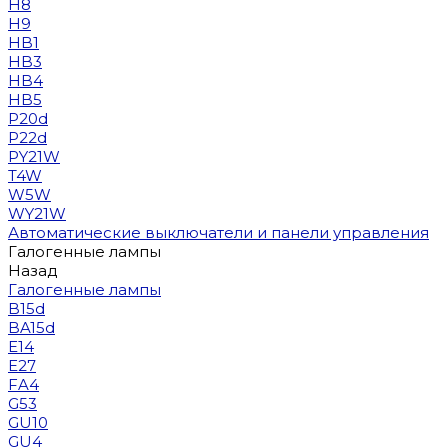
H8
H9
HB1
HB3
HB4
HB5
P20d
P22d
PY21W
T4W
W5W
WY21W
Автоматические выключатели и панели управления
Галогенные лампы
Назад
Галогенные лампы
B15d
BA15d
E14
E27
FA4
G53
GU10
GU4