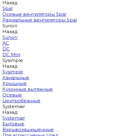
Назад
Spal
Осевые вентиляторы Spal
Радиальные вентиляторы Spal
Sunon
Назад
Sunon
AC
DC
DC Mini
Sysimple
Назад
Sysimple
Канальные
Крышные
Кухонные вытяжные
Осевые
Центробежные
Systemair
Назад
Systemair
Бытовые
Взрывозащищенные
Для агрессивных сред