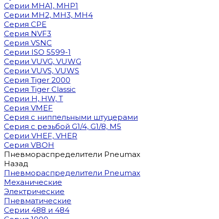
Cерии MHA1, MHP1
Cерии MH2, MH3, MH4
Cерия CPE
Серия NVF3
Серия VSNC
Серии ISO 5599-1
Серии VUVG, VUWG
Серии VUVS, VUWS
Серия Tiger 2000
Серия Tiger Classic
Серии H, HW, T
Серия VMEF
Серия с ниппельными штуцерами
Серия с резьбой G1/4, G1/8, М5
Серии VHEF, VHER
Серия VBOH
Пневмораспределители Pneumax
Назад
Пневмораспределители Pneumax
Механические
Электрические
Пневматические
Серии 488 и 484