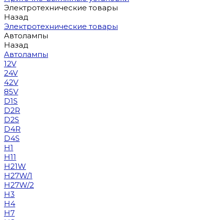
Электротехнические товары
Назад
Электротехнические товары
Автолампы
Назад
Автолампы
12V
24V
42V
85V
D1S
D2R
D2S
D4R
D4S
H1
H11
H21W
H27W/1
H27W/2
H3
H4
H7