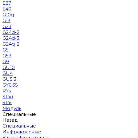
E27
E40
G10q
G13
G23
G24d-2
G24d-3
G24q-2
G5
G53
G9
GU10
GU4
GU5.3
GY6.35
R7s
S14d
S14s
Модуль
Специальные
Назад
Специальные
Инфракрасные
Ультрафиолетовые