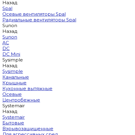
Назад
Spal
Осевые вентиляторы Spal
Радиальные вентиляторы Spal
Sunon
Назад
Sunon
AC
DC
DC Mini
Sysimple
Назад
Sysimple
Канальные
Крышные
Кухонные вытяжные
Осевые
Центробежные
Systemair
Назад
Systemair
Бытовые
Взрывозащищенные
Для агрессивных сред