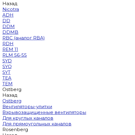
Назад
Nicotra
ADH
DD
DDM
DDMB
RBC (аналог RBA)
RDH
REM 11
RLM 56-55
SYD
SYQ
SYT
TEA
TEM
Ostberg
Назад
Ostberg
Вентиляторы-улитки
Взрывозащищенные вентиляторы
Для круглых каналов
Для прямоугольных каналов
Rosenberg