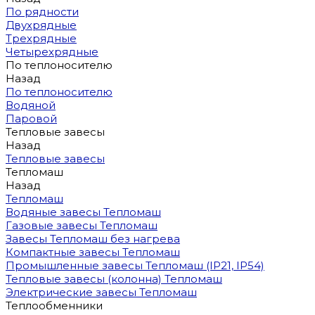
По рядности
Двухрядные
Трехрядные
Четырехрядные
По теплоносителю
Назад
По теплоносителю
Водяной
Паровой
Тепловые завесы
Назад
Тепловые завесы
Тепломаш
Назад
Тепломаш
Водяные завесы Тепломаш
Газовые завесы Тепломаш
Завесы Тепломаш без нагрева
Компактные завесы Тепломаш
Промышленные завесы Тепломаш (IP21, IP54)
Тепловые завесы (колонна) Тепломаш
Электрические завесы Тепломаш
Теплообменники