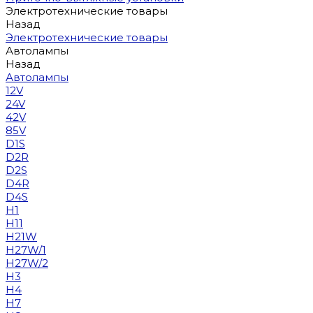
Электротехнические товары
Назад
Электротехнические товары
Автолампы
Назад
Автолампы
12V
24V
42V
85V
D1S
D2R
D2S
D4R
D4S
H1
H11
H21W
H27W/1
H27W/2
H3
H4
H7