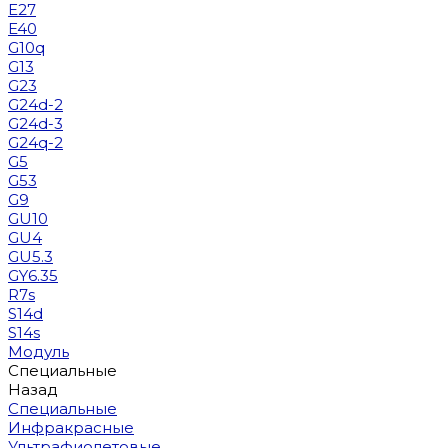
E27
E40
G10q
G13
G23
G24d-2
G24d-3
G24q-2
G5
G53
G9
GU10
GU4
GU5.3
GY6.35
R7s
S14d
S14s
Модуль
Специальные
Назад
Специальные
Инфракрасные
Ультрафиолетовые