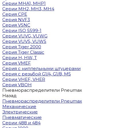
Cерии MHA1, MHP1
Cерии MH2, MH3, MH4
Cерия CPE
Серия NVF3
Серия VSNC
Серии ISO 5599-1
Серии VUVG, VUWG
Серии VUVS, VUWS
Серия Tiger 2000
Серия Tiger Classic
Серии H, HW, T
Серия VMEF
Серия с ниппельными штуцерами
Серия с резьбой G1/4, G1/8, М5
Серии VHEF, VHER
Серия VBOH
Пневмораспределители Pneumax
Назад
Пневмораспределители Pneumax
Механические
Электрические
Пневматические
Серии 488 и 484