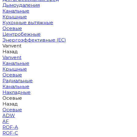
Дымоудаления
Канальные
Крышные
Кухонные вытяжные
Осевые
Центробежные
Энергоэффективные (EC)
Vanvent
Назад
Vanvent
Канальные
Крышные
Осевые
Радиальные
Канальные
Накладные
Осевые
Назад
Осевые
ADW
AF
ROF-A
ROF-C