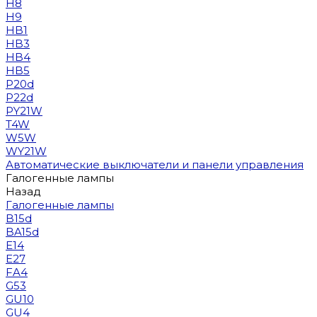
H8
H9
HB1
HB3
HB4
HB5
P20d
P22d
PY21W
T4W
W5W
WY21W
Автоматические выключатели и панели управления
Галогенные лампы
Назад
Галогенные лампы
B15d
BA15d
E14
E27
FA4
G53
GU10
GU4