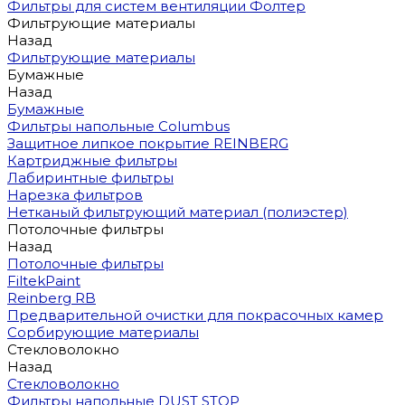
Фильтры для систем вентиляции Фолтер
Фильтрующие материалы
Назад
Фильтрующие материалы
Бумажные
Назад
Бумажные
Фильтры напольные Columbus
Защитное липкое покрытие REINBERG
Картриджные фильтры
Лабиринтные фильтры
Нарезка фильтров
Нетканый фильтрующий материал (полиэстер)
Потолочные фильтры
Назад
Потолочные фильтры
FiltekPaint
Reinberg RB
Предварительной очистки для покрасочных камер
Сорбирующие материалы
Стекловолокно
Назад
Стекловолокно
Фильтры напольные DUST STOP