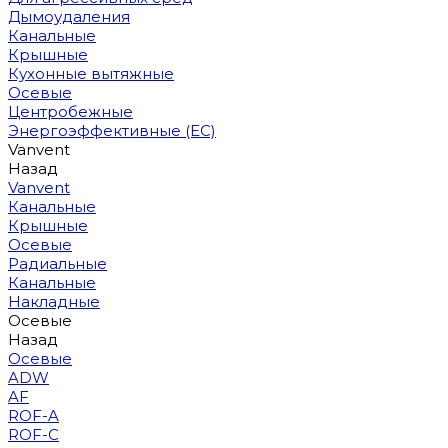
Дымоудаления
Канальные
Крышные
Кухонные вытяжные
Осевые
Центробежные
Энергоэффективные (EC)
Vanvent
Назад
Vanvent
Канальные
Крышные
Осевые
Радиальные
Канальные
Накладные
Осевые
Назад
Осевые
ADW
AF
ROF-A
ROF-C