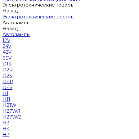
Электротехнические товары
Назад
Электротехнические товары
Автолампы
Назад
Автолампы
12V
24V
42V
85V
D1S
D2R
D2S
D4R
D4S
H1
H11
H21W
H27W/1
H27W/2
H3
H4
H7