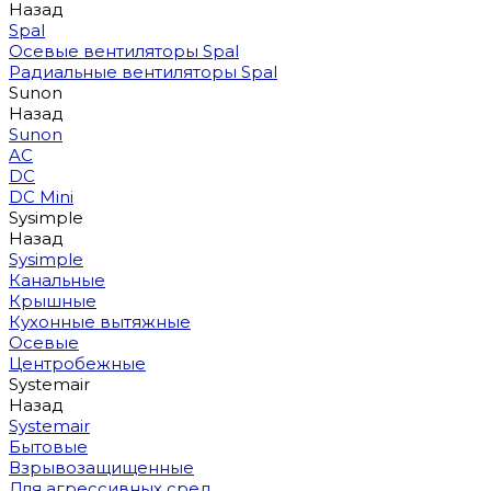
Назад
Spal
Осевые вентиляторы Spal
Радиальные вентиляторы Spal
Sunon
Назад
Sunon
AC
DC
DC Mini
Sysimple
Назад
Sysimple
Канальные
Крышные
Кухонные вытяжные
Осевые
Центробежные
Systemair
Назад
Systemair
Бытовые
Взрывозащищенные
Для агрессивных сред