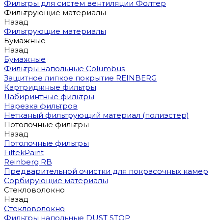
Фильтры для систем вентиляции Фолтер
Фильтрующие материалы
Назад
Фильтрующие материалы
Бумажные
Назад
Бумажные
Фильтры напольные Columbus
Защитное липкое покрытие REINBERG
Картриджные фильтры
Лабиринтные фильтры
Нарезка фильтров
Нетканый фильтрующий материал (полиэстер)
Потолочные фильтры
Назад
Потолочные фильтры
FiltekPaint
Reinberg RB
Предварительной очистки для покрасочных камер
Сорбирующие материалы
Стекловолокно
Назад
Стекловолокно
Фильтры напольные DUST STOP