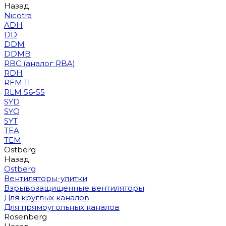
Назад
Nicotra
ADH
DD
DDM
DDMB
RBC (аналог RBA)
RDH
REM 11
RLM 56-55
SYD
SYQ
SYT
TEA
TEM
Ostberg
Назад
Ostberg
Вентиляторы-улитки
Взрывозащищенные вентиляторы
Для круглых каналов
Для прямоугольных каналов
Rosenberg