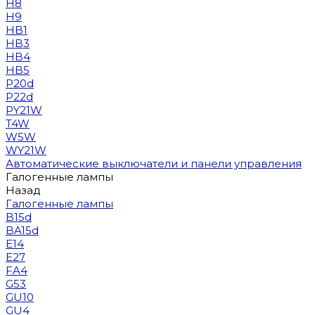
H8
H9
HB1
HB3
HB4
HB5
P20d
P22d
PY21W
T4W
W5W
WY21W
Автоматические выключатели и панели управления
Галогенные лампы
Назад
Галогенные лампы
B15d
BA15d
E14
E27
FA4
G53
GU10
GU4