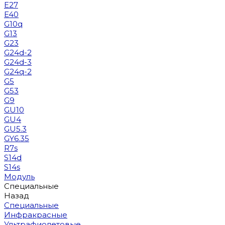
E27
E40
G10q
G13
G23
G24d-2
G24d-3
G24q-2
G5
G53
G9
GU10
GU4
GU5.3
GY6.35
R7s
S14d
S14s
Модуль
Специальные
Назад
Специальные
Инфракрасные
Ультрафиолетовые