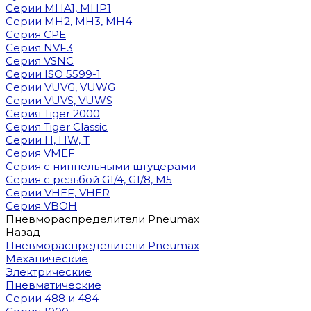
Cерии MHA1, MHP1
Cерии MH2, MH3, MH4
Cерия CPE
Серия NVF3
Серия VSNC
Серии ISO 5599-1
Серии VUVG, VUWG
Серии VUVS, VUWS
Серия Tiger 2000
Серия Tiger Classic
Серии H, HW, T
Серия VMEF
Серия с ниппельными штуцерами
Серия с резьбой G1/4, G1/8, М5
Серии VHEF, VHER
Серия VBOH
Пневмораспределители Pneumax
Назад
Пневмораспределители Pneumax
Механические
Электрические
Пневматические
Серии 488 и 484