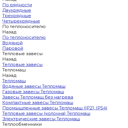
По рядности
Двухрядные
Трехрядные
Четырехрядные
По теплоносителю
Назад
По теплоносителю
Водяной
Паровой
Тепловые завесы
Назад
Тепловые завесы
Тепломаш
Назад
Тепломаш
Водяные завесы Тепломаш
Газовые завесы Тепломаш
Завесы Тепломаш без нагрева
Компактные завесы Тепломаш
Промышленные завесы Тепломаш (IP21, IP54)
Тепловые завесы (колонна) Тепломаш
Электрические завесы Тепломаш
Теплообменники