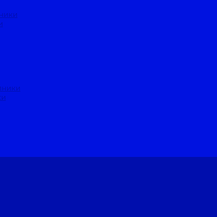
ники
и
пники
ки