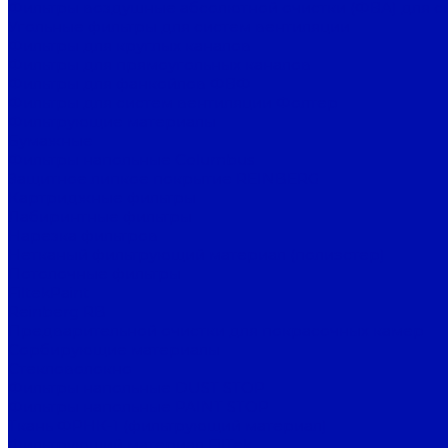
Фильтры воздушные абсолютной очистки (ФВА) для с
Угольные фильтры для систем вентиляции
Фильтры для круглых каналов
Фильтры для прямоугольных каналов
Фильтры для фанкойлов ФВФ
Фильтры для систем вентиляции Фолтер
Фильтрующие материалы
Бумажные
Фильтры напольные Columbus
Защитное липкое покрытие REINBERG
Картриджные фильтры
Лабиринтные фильтры
Нарезка фильтров
Нетканый фильтрующий материал (полиэстер)
Потолочные фильтры
FiltekPaint
Reinberg RB
Предварительной очистки для покрасочных камер
Сорбирующие материалы
Стекловолокно
Фильтры напольные DUST STOP
Фильтры напольные PAINT STOP
Ткань ФРНК-1 (фильтрующий материал)
Фильтрующий материал FilTek