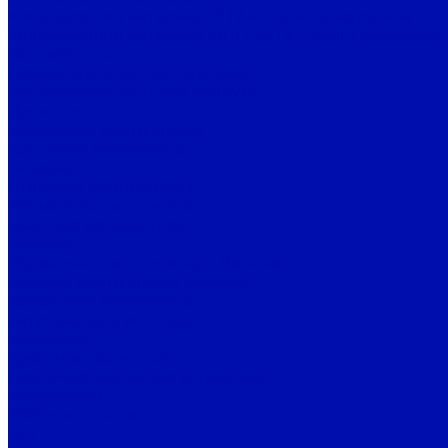
Фильтрующий материал ППУ из пенополиуретана
Фильтрующий материал ФПП-15-1,5 (Ткань Петрянова)
Вентиляторы
Промышленные вентиляторы
Вентиляторы подпора воздуха
Дутьевые
Канальные вентиляторы
Крышные вентиляторы
Осевые
Пылевые вентиляторы
Радиальные вентиляторы
Шахтные вентиляторы
Bahcivan
Радиальные вентиляторы Bahcivan
Осевые вентиляторы Bahcivan
Канальные вентиляторы
Батутные вентиляторы
Крышные
Кухонные вытяжные
Приточно-вытяжные установки
Крыльчатки
Рабочие колеса
BALLU