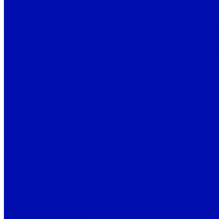
Бытовые вытяжные вентиляторы BALLU
Вытяжные осевые вентиляторы Ballu Machine серии 
Канальные вентиляторы в пластиковом корпусе Ballu
Крышные вентиляторы Ballu Machine серии WIND с г
Осевые канальные вентиляторы Ballu Machine серии 
Прямоугольные канальные вентиляторы Ballu Machine
Nicotra
ADH
DD
DDM
DDMB
RBC (аналог RBA)
RDH
REM 11
RLM 56-55
SYD
SYQ
SYT
TEA
TEM
Ostberg
Вентиляторы-улитки
Взрывозащищенные вентиляторы
Для круглых каналов