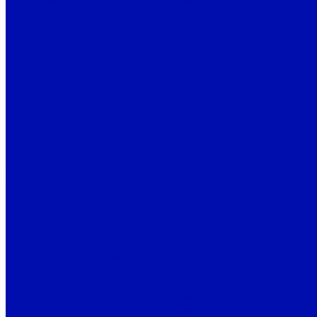
Политика конфиденциальности
Помощь
Покупки
Условия оплаты
Условия доставки
Вопрос - ответ
Бренды
Бренды
Контакты
Реквизиты
Рассчитать стоимость доставки
Наши представительства
...
Каталог товаров
Системы вентиляции
Фильтры для вентиляции
Фильтры воздушные карманные ФВК
Фильтры воздушные кассетные ФВКас
Фильтры воздушные компактные ФВКом
Фильтры воздушные панельные ФВП
Жироулавливающие фильтры ФВПмет
Фильтры для систем вентиляции грубой очистки
Фильтры для систем вентиляции тонкой очистки