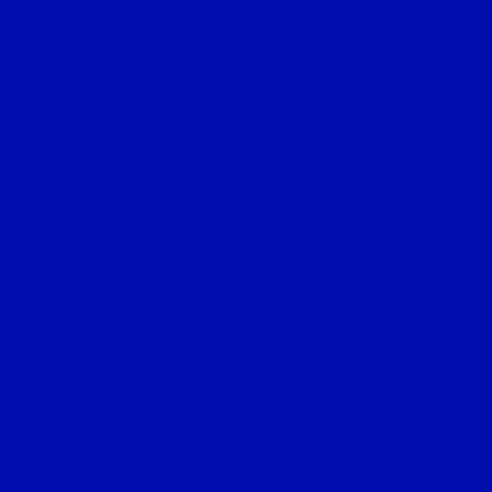
FRESH
 Machine серии Flow
оризонтальным выбросом воздуха
Eco
 серии Line с вперед загнутыми лопатками