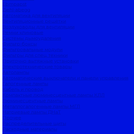
Ebmpapst
Ziehl-abegg
Автоматика для вентиляции
Вентиляционные решётки
Воздуховоды для вентиляции
Ремни клиновые
Системы дымоудаления
Фильтр-боксы
Фильтровальные модули
Фильтры для спец. техники
Приточно-вытяжные установки
Электротехнические товары
Автолампы
Автоматические выключатели и панели управления
Галогенные лампы
Кабель и провод
Компактные люминесцентные лампы КЛЛ
Люминесцентные лампы
Металлогалогенные лампы МГЛ
Натриевые лампы ДНаТ
Прочее
Распределительные щиты
Расходные материалы