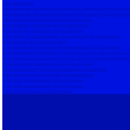
Подшипники
Двухрядные радиально-упорные шариковые подшип
Двухрядные цилиндрические роликовые подшипник
Двухрядные шариковые подшипники
Игольчатые роликовые подшипники
Игольчатые упорные подшипники
Конические роликовые двухрядные подшипники
Миниатюрные подшипники
Однорядные конические роликовые подшипники
Однорядные радиально-упорные шариковые подши
Однорядные цилиндрические роликовые подшипни
Однорядные шариковые подшипники
Подшипники с четырехточечным контактом
Сферические роликовые подшипники
Упорные роликовые подшипники
Упорные шариковые подшипники
Четырехрядные подшипники
Компания
Новости
Отзывы
Вакансии
Сотрудники
Лицензии / сертификаты
Согласие на обработку персональных данных