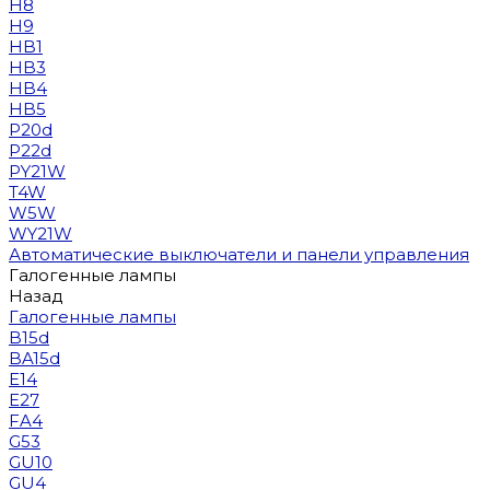
H8
H9
HB1
HB3
HB4
HB5
P20d
P22d
PY21W
T4W
W5W
WY21W
Автоматические выключатели и панели управления
Галогенные лампы
Назад
Галогенные лампы
B15d
BA15d
E14
E27
FA4
G53
GU10
GU4