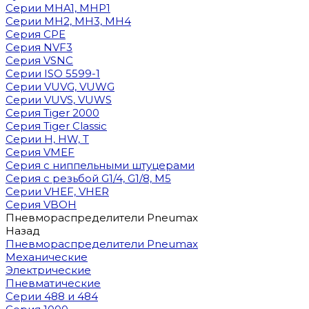
Cерии MHA1, MHP1
Cерии MH2, MH3, MH4
Cерия CPE
Серия NVF3
Серия VSNC
Серии ISO 5599-1
Серии VUVG, VUWG
Серии VUVS, VUWS
Серия Tiger 2000
Серия Tiger Classic
Серии H, HW, T
Серия VMEF
Серия с ниппельными штуцерами
Серия с резьбой G1/4, G1/8, М5
Серии VHEF, VHER
Серия VBOH
Пневмораспределители Pneumax
Назад
Пневмораспределители Pneumax
Механические
Электрические
Пневматические
Серии 488 и 484