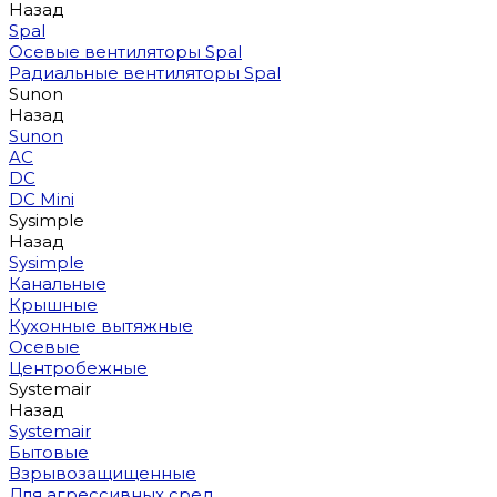
Назад
Spal
Осевые вентиляторы Spal
Радиальные вентиляторы Spal
Sunon
Назад
Sunon
AC
DC
DC Mini
Sysimple
Назад
Sysimple
Канальные
Крышные
Кухонные вытяжные
Осевые
Центробежные
Systemair
Назад
Systemair
Бытовые
Взрывозащищенные
Для агрессивных сред