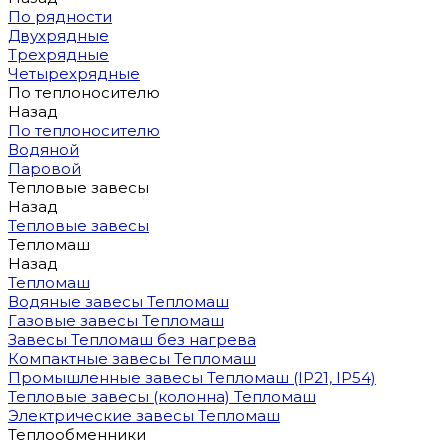
По рядности
Двухрядные
Трехрядные
Четырехрядные
По теплоносителю
Назад
По теплоносителю
Водяной
Паровой
Тепловые завесы
Назад
Тепловые завесы
Тепломаш
Назад
Тепломаш
Водяные завесы Тепломаш
Газовые завесы Тепломаш
Завесы Тепломаш без нагрева
Компактные завесы Тепломаш
Промышленные завесы Тепломаш (IP21, IP54)
Тепловые завесы (колонна) Тепломаш
Электрические завесы Тепломаш
Теплообменники