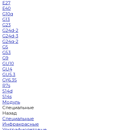
E27
E40
G10q
G13
G23
G24d-2
G24d-3
G24q-2
G5
G53
G9
GU10
GU4
GU5.3
GY6.35
R7s
S14d
S14s
Модуль
Специальные
Назад
Специальные
Инфракрасные
Ультрафиолетовые