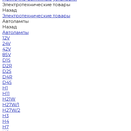
Электротехнические товары
Назад
Электротехнические товары
Автолампы
Назад
Автолампы
12V
24V
42V
85V
D1S
D2R
D2S
D4R
D4S
H1
H11
H21W
H27W/1
H27W/2
H3
H4
H7