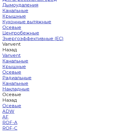
Дымоудаления
Канальные
Крышные
Кухонные вытяжные
Осевые
Центробежные
Энергоэффективные (EC)
Vanvent
Назад
Vanvent
Канальные
Крышные
Осевые
Радиальные
Канальные
Накладные
Осевые
Назад
Осевые
ADW
AF
ROF-A
ROF-C