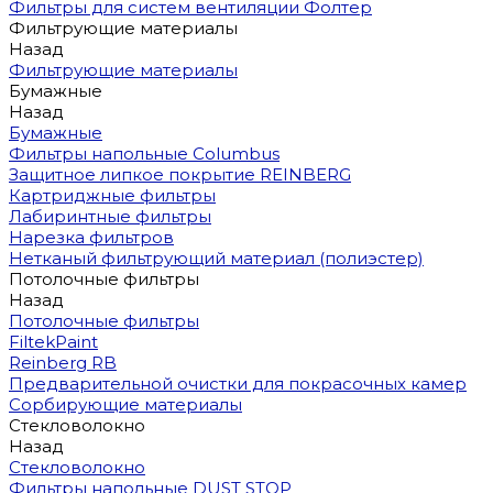
Фильтры для систем вентиляции Фолтер
Фильтрующие материалы
Назад
Фильтрующие материалы
Бумажные
Назад
Бумажные
Фильтры напольные Columbus
Защитное липкое покрытие REINBERG
Картриджные фильтры
Лабиринтные фильтры
Нарезка фильтров
Нетканый фильтрующий материал (полиэстер)
Потолочные фильтры
Назад
Потолочные фильтры
FiltekPaint
Reinberg RB
Предварительной очистки для покрасочных камер
Сорбирующие материалы
Стекловолокно
Назад
Стекловолокно
Фильтры напольные DUST STOP