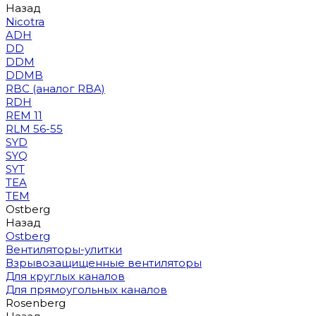
Назад
Nicotra
ADH
DD
DDM
DDMB
RBC (аналог RBA)
RDH
REM 11
RLM 56-55
SYD
SYQ
SYT
TEA
TEM
Ostberg
Назад
Ostberg
Вентиляторы-улитки
Взрывозащищенные вентиляторы
Для круглых каналов
Для прямоугольных каналов
Rosenberg