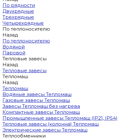
По рядности
Двухрядные
Трехрядные
Четырехрядные
По теплоносителю
Назад
По теплоносителю
Водяной
Паровой
Тепловые завесы
Назад
Тепловые завесы
Тепломаш
Назад
Тепломаш
Водяные завесы Тепломаш
Газовые завесы Тепломаш
Завесы Тепломаш без нагрева
Компактные завесы Тепломаш
Промышленные завесы Тепломаш (IP21, IP54)
Тепловые завесы (колонна) Тепломаш
Электрические завесы Тепломаш
Теплообменники