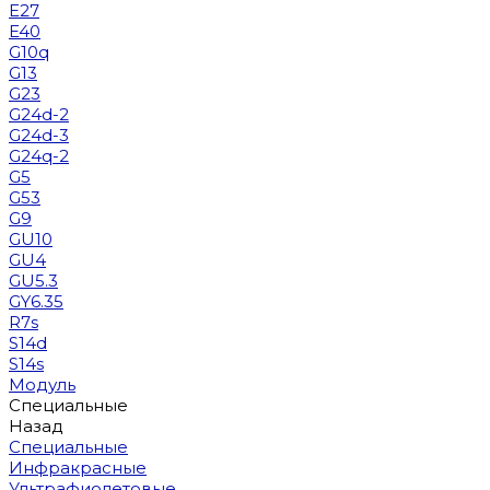
E27
E40
G10q
G13
G23
G24d-2
G24d-3
G24q-2
G5
G53
G9
GU10
GU4
GU5.3
GY6.35
R7s
S14d
S14s
Модуль
Специальные
Назад
Специальные
Инфракрасные
Ультрафиолетовые