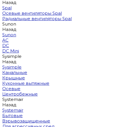
Назад
Spal
Осевые вентиляторы Spal
Радиальные вентиляторы Spal
Sunon
Назад
Sunon
AC
DC
DC Mini
Sysimple
Назад
Sysimple
Канальные
Крышные
Кухонные вытяжные
Осевые
Центробежные
Systemair
Назад
Systemair
Бытовые
Взрывозащищенные
Для агрессивных сред