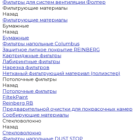
Фильтры для систем вентиляции Фолтер
Фильтрующие материалы
Назад
Фильтрующие материалы
Бумажные
Назад
Бумажные
Фильтры напольные Columbus
Защитное липкое покрытие REINBERG
Картриджные фильтры
Лабиринтные фильтры
Нарезка фильтров
Нетканый фильтрующий материал (полиэстер)
Потолочные фильтры
Назад
Потолочные фильтры
FiltekPaint
Reinberg RB
Предварительной очистки для покрасочных камер
Сорбирующие материалы
Стекловолокно
Назад
Стекловолокно
Фильтры напольные DUST STOP