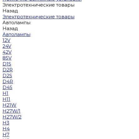
Электротехнические товары
Назад
Электротехнические товары
Автолампы
Назад
Автолампы
12V
24V
42V
85V
D1S
D2R
D2S
D4R
D4S
H1
H11
H21W
H27W/1
H27W/2
H3
H4
H7