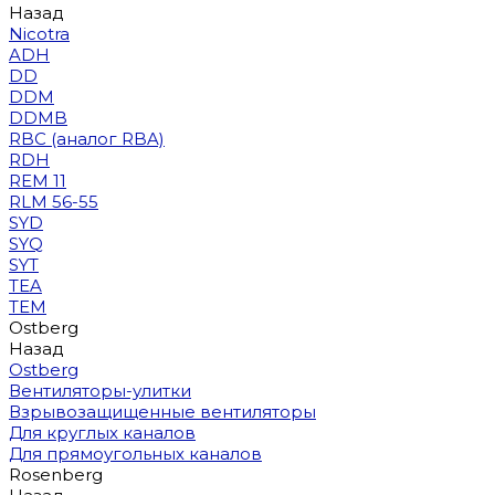
Назад
Nicotra
ADH
DD
DDM
DDMB
RBC (аналог RBA)
RDH
REM 11
RLM 56-55
SYD
SYQ
SYT
TEA
TEM
Ostberg
Назад
Ostberg
Вентиляторы-улитки
Взрывозащищенные вентиляторы
Для круглых каналов
Для прямоугольных каналов
Rosenberg