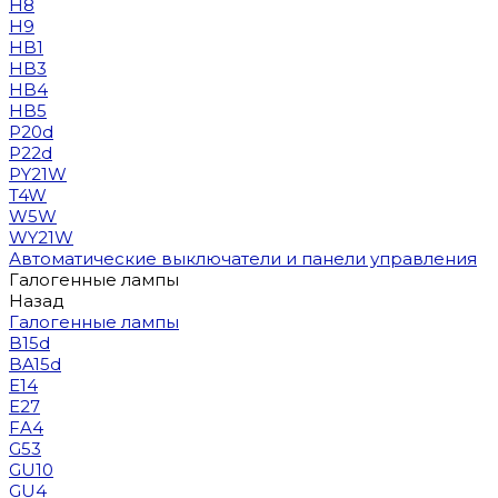
H8
H9
HB1
HB3
HB4
HB5
P20d
P22d
PY21W
T4W
W5W
WY21W
Автоматические выключатели и панели управления
Галогенные лампы
Назад
Галогенные лампы
B15d
BA15d
E14
E27
FA4
G53
GU10
GU4