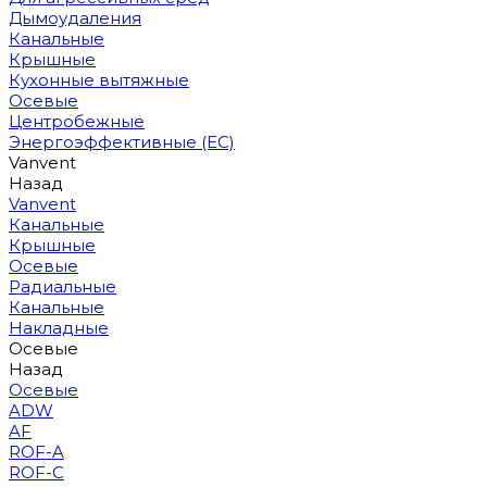
Дымоудаления
Канальные
Крышные
Кухонные вытяжные
Осевые
Центробежные
Энергоэффективные (EC)
Vanvent
Назад
Vanvent
Канальные
Крышные
Осевые
Радиальные
Канальные
Накладные
Осевые
Назад
Осевые
ADW
AF
ROF-A
ROF-C