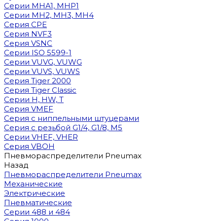
Cерии MHA1, MHP1
Cерии MH2, MH3, MH4
Cерия CPE
Серия NVF3
Серия VSNC
Серии ISO 5599-1
Серии VUVG, VUWG
Серии VUVS, VUWS
Серия Tiger 2000
Серия Tiger Classic
Серии H, HW, T
Серия VMEF
Серия с ниппельными штуцерами
Серия с резьбой G1/4, G1/8, М5
Серии VHEF, VHER
Серия VBOH
Пневмораспределители Pneumax
Назад
Пневмораспределители Pneumax
Механические
Электрические
Пневматические
Серии 488 и 484