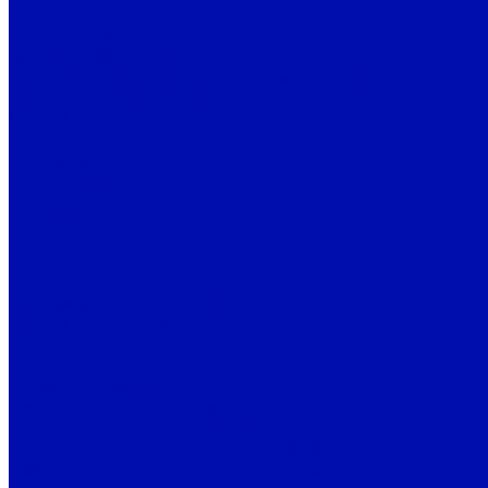
Вакансии
Сотрудники
Лицензии / сертификаты
Согласие на обработку персональных данных
Политика конфиденциальности
Помощь
Покупки
Условия оплаты
Условия доставки
Вопрос - ответ
Бренды
Бренды
Контакты
Реквизиты
Рассчитать стоимость доставки
Наши представительства
...
Каталог товаров
Системы вентиляции
Фильтры для вентиляции
Фильтры воздушные карманные ФВК
Фильтры воздушные кассетные ФВКас
Фильтры воздушные компактные ФВКом