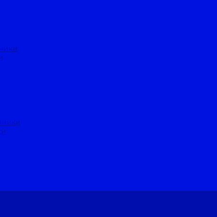
ники
и
пники
ки