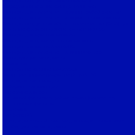
Фильтры воздушные панельные ФВП
Жироулавливающие фильтры ФВПмет
Фильтры для систем вентиляции грубой очистки
Фильтры для систем вентиляции тонкой очистки
Фильтры воздушные абсолютной очистки (ФВА) для с
Угольные фильтры для систем вентиляции
Фильтры для круглых каналов
Фильтры для прямоугольных каналов
Фильтры для фанкойлов ФВФ
Фильтры для систем вентиляции Фолтер
Фильтрующие материалы
Бумажные
Фильтры напольные Columbus
Защитное липкое покрытие REINBERG
Картриджные фильтры
Лабиринтные фильтры
Нарезка фильтров
Нетканый фильтрующий материал (полиэстер)
Потолочные фильтры
FiltekPaint
Reinberg RB
Предварительной очистки для покрасочных камер
Сорбирующие материалы
Стекловолокно