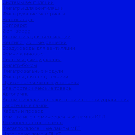
Системы вентиляции
Фильтры для вентиляции
Фильтрующие материалы
Вентиляторы
Ebmpapst
Ziehl-abegg
Автоматика для вентиляции
Вентиляционные решётки
Воздуховоды для вентиляции
Ремни клиновые
Системы дымоудаления
Фильтр-боксы
Фильтровальные модули
Фильтры для спец. техники
Приточно-вытяжные установки
Электротехнические товары
Автолампы
Автоматические выключатели и панели управления
Галогенные лампы
Кабель и провод
Компактные люминесцентные лампы КЛЛ
Люминесцентные лампы
Металлогалогенные лампы МГЛ
Натриевые лампы ДНаТ