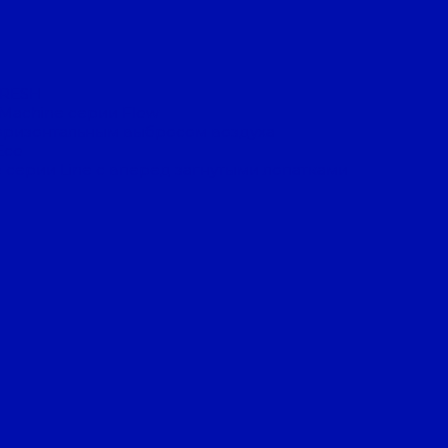
FRESH
 Machine серии Flow
оризонтальным выбросом воздуха
Eco
 серии Line с вперед загнутыми лопатками