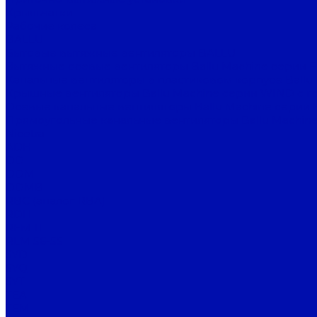
Крыльчатки
Рабочие колеса
BALLU
Бытовые вытяжные вентиляторы BALLU
Вытяжные осевые вентиляторы Ballu Machine серии 
Канальные вентиляторы в пластиковом корпусе Ballu
Крышные вентиляторы Ballu Machine серии WIND с г
Осевые канальные вентиляторы Ballu Machine серии 
Прямоугольные канальные вентиляторы Ballu Machine
Nicotra
ADH
DD
DDM
DDMB
RBC (аналог RBA)
RDH
REM 11
RLM 56-55
SYD
SYQ
SYT
TEA
TEM