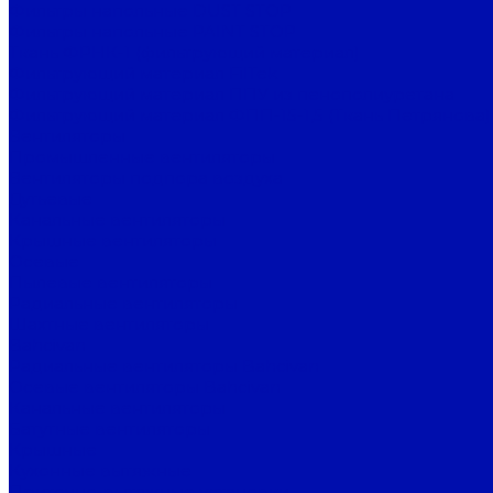
Фильтры напольные DUST STOP
Фильтры напольные PAINT STOP
Ткань ФРНК-1 (фильтрующий материал)
Фильтрующий материал FilTek
Фильтрующий материал ППУ из пенополиуретана
Фильтрующий материал ФПП-15-1,5 (Ткань Петрянова)
Вентиляторы
Промышленные вентиляторы
Вентиляторы подпора воздуха
Дутьевые
Канальные вентиляторы
Крышные вентиляторы
Осевые
Пылевые вентиляторы
Радиальные вентиляторы
Шахтные вентиляторы
Bahcivan
Радиальные вентиляторы Bahcivan
Осевые вентиляторы Bahcivan
Канальные вентиляторы
Батутные вентиляторы
Крышные
Кухонные вытяжные
Приточно-вытяжные установки