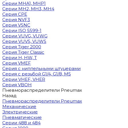
Cерии MHA1, MHP1
Cерии MH2, MH3, MH4
Cерия CPE
Серия NVF3
Серия VSNC
Серии ISO 5599-1
Серии VUVG, VUWG
Серии VUVS, VUWS
Серия Tiger 2000
Серия Tiger Classic
Серии H, HW, T
Серия VMEF
Серия с ниппельными штуцерами
Серия с резьбой G1/4, G1/8, М5
Серии VHEF, VHER
Серия VBOH
Пневмораспределители Pneumax
Назад
Пневмораспределители Pneumax
Механические
Электрические
Пневматические
Серии 488 и 484