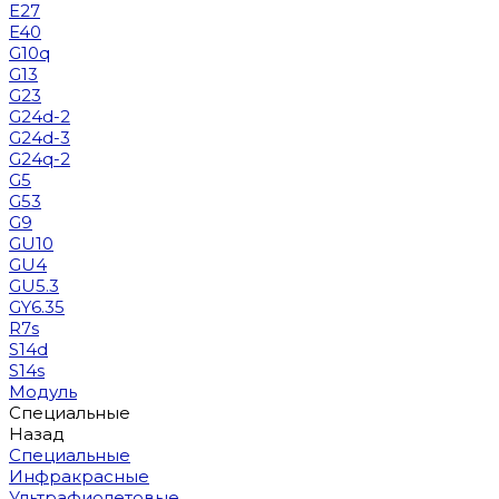
E27
E40
G10q
G13
G23
G24d-2
G24d-3
G24q-2
G5
G53
G9
GU10
GU4
GU5.3
GY6.35
R7s
S14d
S14s
Модуль
Специальные
Назад
Специальные
Инфракрасные
Ультрафиолетовые