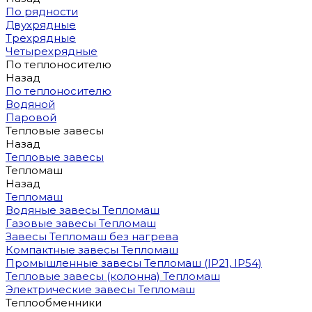
По рядности
Двухрядные
Трехрядные
Четырехрядные
По теплоносителю
Назад
По теплоносителю
Водяной
Паровой
Тепловые завесы
Назад
Тепловые завесы
Тепломаш
Назад
Тепломаш
Водяные завесы Тепломаш
Газовые завесы Тепломаш
Завесы Тепломаш без нагрева
Компактные завесы Тепломаш
Промышленные завесы Тепломаш (IP21, IP54)
Тепловые завесы (колонна) Тепломаш
Электрические завесы Тепломаш
Теплообменники