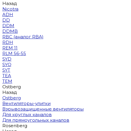
Назад
Nicotra
ADH
DD
DDM
DDMB
RBC (аналог RBA)
RDH
REM 11
RLM 56-55
SYD
SYQ
SYT
TEA
TEM
Ostberg
Назад
Ostberg
Вентиляторы-улитки
Взрывозащищенные вентиляторы
Для круглых каналов
Для прямоугольных каналов
Rosenberg