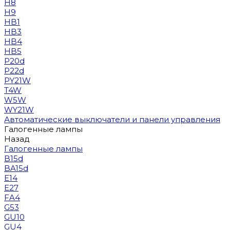
H8
H9
HB1
HB3
HB4
HB5
P20d
P22d
PY21W
T4W
W5W
WY21W
Автоматические выключатели и панели управления
Галогенные лампы
Назад
Галогенные лампы
B15d
BA15d
E14
E27
FA4
G53
GU10
GU4