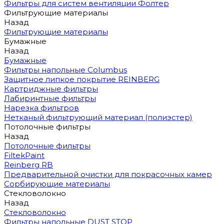
Фильтры для систем вентиляции Фолтер
Фильтрующие материалы
Назад
Фильтрующие материалы
Бумажные
Назад
Бумажные
Фильтры напольные Columbus
Защитное липкое покрытие REINBERG
Картриджные фильтры
Лабиринтные фильтры
Нарезка фильтров
Нетканый фильтрующий материал (полиэстер)
Потолочные фильтры
Назад
Потолочные фильтры
FiltekPaint
Reinberg RB
Предварительной очистки для покрасочных камер
Сорбирующие материалы
Стекловолокно
Назад
Стекловолокно
Фильтры напольные DUST STOP