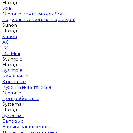
Назад
Spal
Осевые вентиляторы Spal
Радиальные вентиляторы Spal
Sunon
Назад
Sunon
AC
DC
DC Mini
Sysimple
Назад
Sysimple
Канальные
Крышные
Кухонные вытяжные
Осевые
Центробежные
Systemair
Назад
Systemair
Бытовые
Взрывозащищенные
Для агрессивных сред