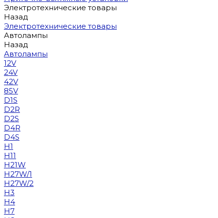
Электротехнические товары
Назад
Электротехнические товары
Автолампы
Назад
Автолампы
12V
24V
42V
85V
D1S
D2R
D2S
D4R
D4S
H1
H11
H21W
H27W/1
H27W/2
H3
H4
H7