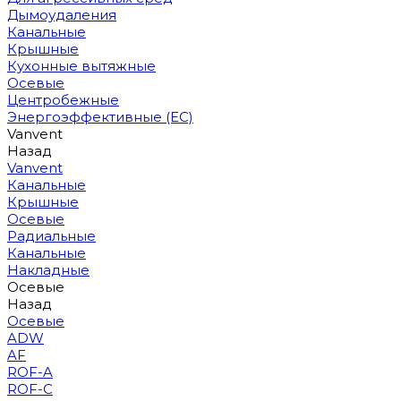
Дымоудаления
Канальные
Крышные
Кухонные вытяжные
Осевые
Центробежные
Энергоэффективные (EC)
Vanvent
Назад
Vanvent
Канальные
Крышные
Осевые
Радиальные
Канальные
Накладные
Осевые
Назад
Осевые
ADW
AF
ROF-A
ROF-C