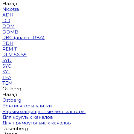
Назад
Nicotra
ADH
DD
DDM
DDMB
RBC (аналог RBA)
RDH
REM 11
RLM 56-55
SYD
SYQ
SYT
TEA
TEM
Ostberg
Назад
Ostberg
Вентиляторы-улитки
Взрывозащищенные вентиляторы
Для круглых каналов
Для прямоугольных каналов
Rosenberg