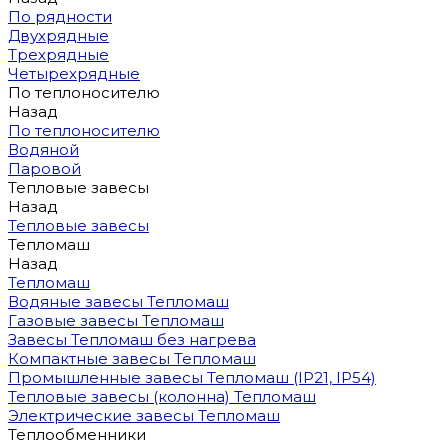
По рядности
Двухрядные
Трехрядные
Четырехрядные
По теплоносителю
Назад
По теплоносителю
Водяной
Паровой
Тепловые завесы
Назад
Тепловые завесы
Тепломаш
Назад
Тепломаш
Водяные завесы Тепломаш
Газовые завесы Тепломаш
Завесы Тепломаш без нагрева
Компактные завесы Тепломаш
Промышленные завесы Тепломаш (IP21, IP54)
Тепловые завесы (колонна) Тепломаш
Электрические завесы Тепломаш
Теплообменники