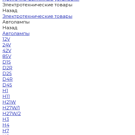
Электротехнические товары
Назад
Электротехнические товары
Автолампы
Назад
Автолампы
12V
24V
42V
85V
D1S
D2R
D2S
D4R
D4S
H1
H11
H21W
H27W/1
H27W/2
H3
H4
H7