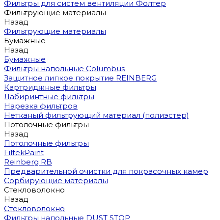
Фильтры для систем вентиляции Фолтер
Фильтрующие материалы
Назад
Фильтрующие материалы
Бумажные
Назад
Бумажные
Фильтры напольные Columbus
Защитное липкое покрытие REINBERG
Картриджные фильтры
Лабиринтные фильтры
Нарезка фильтров
Нетканый фильтрующий материал (полиэстер)
Потолочные фильтры
Назад
Потолочные фильтры
FiltekPaint
Reinberg RB
Предварительной очистки для покрасочных камер
Сорбирующие материалы
Стекловолокно
Назад
Стекловолокно
Фильтры напольные DUST STOP