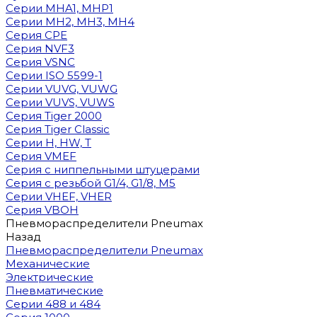
Cерии MHA1, MHP1
Cерии MH2, MH3, MH4
Cерия CPE
Серия NVF3
Серия VSNC
Серии ISO 5599-1
Серии VUVG, VUWG
Серии VUVS, VUWS
Серия Tiger 2000
Серия Tiger Classic
Серии H, HW, T
Серия VMEF
Серия с ниппельными штуцерами
Серия с резьбой G1/4, G1/8, М5
Серии VHEF, VHER
Серия VBOH
Пневмораспределители Pneumax
Назад
Пневмораспределители Pneumax
Механические
Электрические
Пневматические
Серии 488 и 484