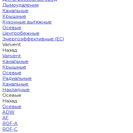
Дымоудаления
Канальные
Крышные
Кухонные вытяжные
Осевые
Центробежные
Энергоэффективные (EC)
Vanvent
Назад
Vanvent
Канальные
Крышные
Осевые
Радиальные
Канальные
Накладные
Осевые
Назад
Осевые
ADW
AF
ROF-A
ROF-C