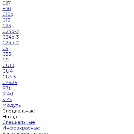
E27
E40
G10q
G13
G23
G24d-2
G24d-3
G24q-2
G5
G53
G9
GU10
GU4
GU5.3
GY6.35
R7s
S14d
S14s
Модуль
Специальные
Назад
Специальные
Инфракрасные
Ультрафиолетовые