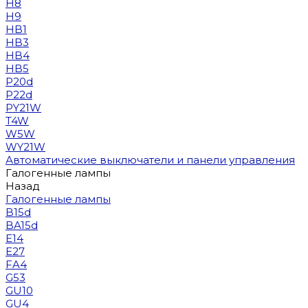
H8
H9
HB1
HB3
HB4
HB5
P20d
P22d
PY21W
T4W
W5W
WY21W
Автоматические выключатели и панели управления
Галогенные лампы
Назад
Галогенные лампы
B15d
BA15d
E14
E27
FA4
G53
GU10
GU4