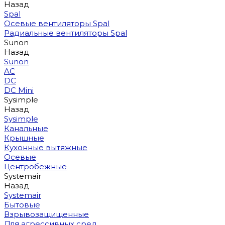
Назад
Spal
Осевые вентиляторы Spal
Радиальные вентиляторы Spal
Sunon
Назад
Sunon
AC
DC
DC Mini
Sysimple
Назад
Sysimple
Канальные
Крышные
Кухонные вытяжные
Осевые
Центробежные
Systemair
Назад
Systemair
Бытовые
Взрывозащищенные
Для агрессивных сред