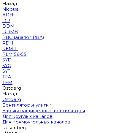
Назад
Nicotra
ADH
DD
DDM
DDMB
RBC (аналог RBA)
RDH
REM 11
RLM 56-55
SYD
SYQ
SYT
TEA
TEM
Ostberg
Назад
Ostberg
Вентиляторы-улитки
Взрывозащищенные вентиляторы
Для круглых каналов
Для прямоугольных каналов
Rosenberg