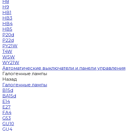
H8
H9
HB1
HB3
HB4
HB5
P20d
P22d
PY21W
T4W
W5W
WY21W
Автоматические выключатели и панели управления
Галогенные лампы
Назад
Галогенные лампы
B15d
BA15d
E14
E27
FA4
G53
GU10
GU4