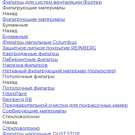
Фильтры для систем вентиляции Фолтер
Фильтрующие материалы
Назад
Фильтрующие материалы
Бумажные
Назад
Бумажные
Фильтры напольные Columbus
Защитное липкое покрытие REINBERG
Картриджные фильтры
Лабиринтные фильтры
Нарезка фильтров
Нетканый фильтрующий материал (полиэстер)
Потолочные фильтры
Назад
Потолочные фильтры
FiltekPaint
Reinberg RB
Предварительной очистки для покрасочных камер
Сорбирующие материалы
Стекловолокно
Назад
Стекловолокно
Фильтры напольные DUST STOP