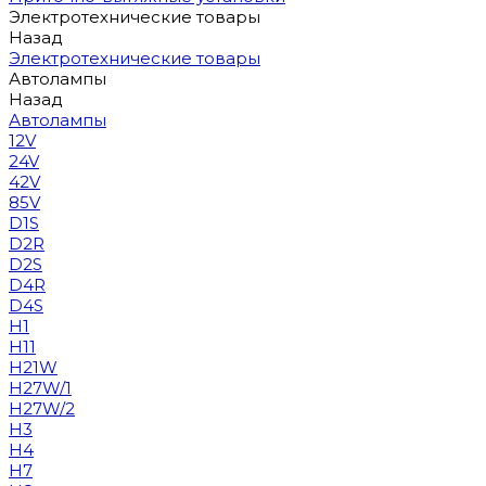
Электротехнические товары
Назад
Электротехнические товары
Автолампы
Назад
Автолампы
12V
24V
42V
85V
D1S
D2R
D2S
D4R
D4S
H1
H11
H21W
H27W/1
H27W/2
H3
H4
H7