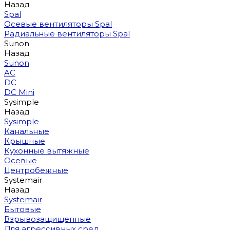
Назад
Spal
Осевые вентиляторы Spal
Радиальные вентиляторы Spal
Sunon
Назад
Sunon
AC
DC
DC Mini
Sysimple
Назад
Sysimple
Канальные
Крышные
Кухонные вытяжные
Осевые
Центробежные
Systemair
Назад
Systemair
Бытовые
Взрывозащищенные
Для агрессивных сред