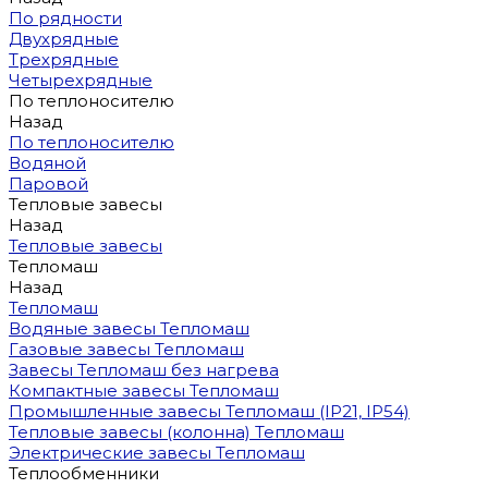
По рядности
Двухрядные
Трехрядные
Четырехрядные
По теплоносителю
Назад
По теплоносителю
Водяной
Паровой
Тепловые завесы
Назад
Тепловые завесы
Тепломаш
Назад
Тепломаш
Водяные завесы Тепломаш
Газовые завесы Тепломаш
Завесы Тепломаш без нагрева
Компактные завесы Тепломаш
Промышленные завесы Тепломаш (IP21, IP54)
Тепловые завесы (колонна) Тепломаш
Электрические завесы Тепломаш
Теплообменники