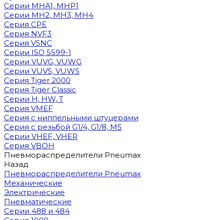
Cерии MHA1, MHP1
Cерии MH2, MH3, MH4
Cерия CPE
Серия NVF3
Серия VSNC
Серии ISO 5599-1
Серии VUVG, VUWG
Серии VUVS, VUWS
Серия Tiger 2000
Серия Tiger Classic
Серии H, HW, T
Серия VMEF
Серия с ниппельными штуцерами
Серия с резьбой G1/4, G1/8, М5
Серии VHEF, VHER
Серия VBOH
Пневмораспределители Pneumax
Назад
Пневмораспределители Pneumax
Механические
Электрические
Пневматические
Серии 488 и 484