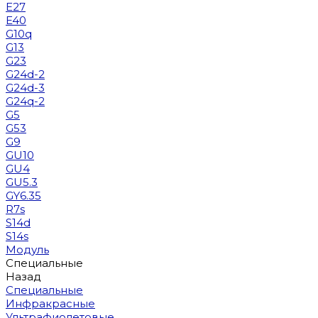
E27
E40
G10q
G13
G23
G24d-2
G24d-3
G24q-2
G5
G53
G9
GU10
GU4
GU5.3
GY6.35
R7s
S14d
S14s
Модуль
Специальные
Назад
Специальные
Инфракрасные
Ультрафиолетовые