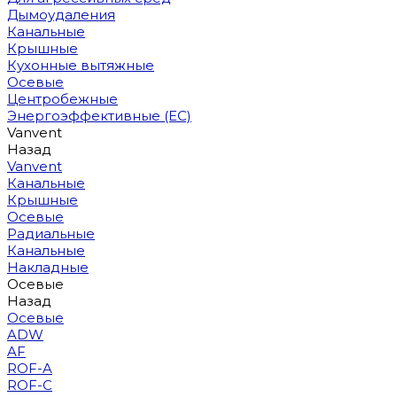
Дымоудаления
Канальные
Крышные
Кухонные вытяжные
Осевые
Центробежные
Энергоэффективные (EC)
Vanvent
Назад
Vanvent
Канальные
Крышные
Осевые
Радиальные
Канальные
Накладные
Осевые
Назад
Осевые
ADW
AF
ROF-A
ROF-C