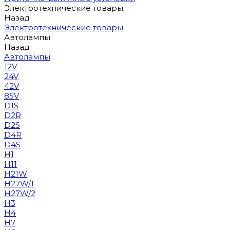
Электротехнические товары
Назад
Электротехнические товары
Автолампы
Назад
Автолампы
12V
24V
42V
85V
D1S
D2R
D2S
D4R
D4S
H1
H11
H21W
H27W/1
H27W/2
H3
H4
H7