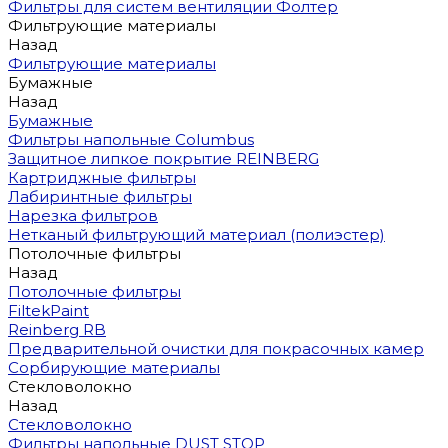
Фильтры для систем вентиляции Фолтер
Фильтрующие материалы
Назад
Фильтрующие материалы
Бумажные
Назад
Бумажные
Фильтры напольные Columbus
Защитное липкое покрытие REINBERG
Картриджные фильтры
Лабиринтные фильтры
Нарезка фильтров
Нетканый фильтрующий материал (полиэстер)
Потолочные фильтры
Назад
Потолочные фильтры
FiltekPaint
Reinberg RB
Предварительной очистки для покрасочных камер
Сорбирующие материалы
Стекловолокно
Назад
Стекловолокно
Фильтры напольные DUST STOP