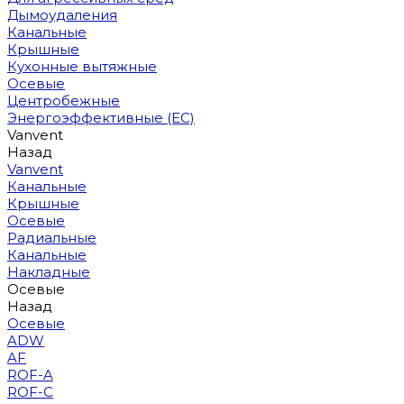
Дымоудаления
Канальные
Крышные
Кухонные вытяжные
Осевые
Центробежные
Энергоэффективные (EC)
Vanvent
Назад
Vanvent
Канальные
Крышные
Осевые
Радиальные
Канальные
Накладные
Осевые
Назад
Осевые
ADW
AF
ROF-A
ROF-C