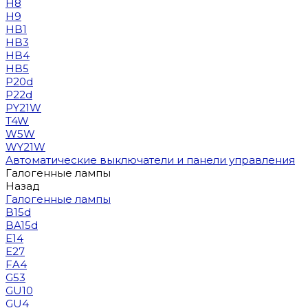
H8
H9
HB1
HB3
HB4
HB5
P20d
P22d
PY21W
T4W
W5W
WY21W
Автоматические выключатели и панели управления
Галогенные лампы
Назад
Галогенные лампы
B15d
BA15d
E14
E27
FA4
G53
GU10
GU4