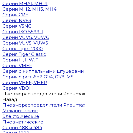
Cерии MHA1, MHP1
Cерии MH2, MH3, MH4
Cерия CPE
Серия NVF3
Серия VSNC
Серии ISO 5599-1
Серии VUVG, VUWG
Серии VUVS, VUWS
Серия Tiger 2000
Серия Tiger Classic
Серии H, HW, T
Серия VMEF
Серия с ниппельными штуцерами
Серия с резьбой G1/4, G1/8, М5
Серии VHEF, VHER
Серия VBOH
Пневмораспределители Pneumax
Назад
Пневмораспределители Pneumax
Механические
Электрические
Пневматические
Серии 488 и 484