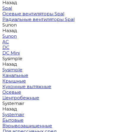
Назад
Spal
Осевые вентиляторы Spal
Радиальные вентиляторы Spal
Sunon
Назад
Sunon
AC
DC
DC Mini
Sysimple
Назад
Sysimple
Канальные
Крышные
Кухонные вытяжные
Осевые
Центробежные
Systemair
Назад
Systemair
Бытовые
Взрывозащищенные
Для агрессивных сред