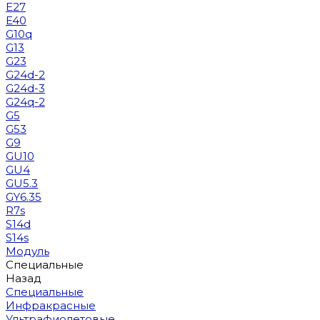
E27
E40
G10q
G13
G23
G24d-2
G24d-3
G24q-2
G5
G53
G9
GU10
GU4
GU5.3
GY6.35
R7s
S14d
S14s
Модуль
Специальные
Назад
Специальные
Инфракрасные
Ультрафиолетовые