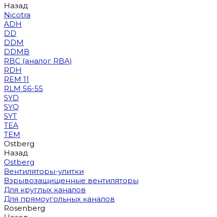
Назад
Nicotra
ADH
DD
DDM
DDMB
RBC (аналог RBA)
RDH
REM 11
RLM 56-55
SYD
SYQ
SYT
TEA
TEM
Ostberg
Назад
Ostberg
Вентиляторы-улитки
Взрывозащищенные вентиляторы
Для круглых каналов
Для прямоугольных каналов
Rosenberg