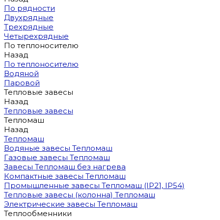
По рядности
Двухрядные
Трехрядные
Четырехрядные
По теплоносителю
Назад
По теплоносителю
Водяной
Паровой
Тепловые завесы
Назад
Тепловые завесы
Тепломаш
Назад
Тепломаш
Водяные завесы Тепломаш
Газовые завесы Тепломаш
Завесы Тепломаш без нагрева
Компактные завесы Тепломаш
Промышленные завесы Тепломаш (IP21, IP54)
Тепловые завесы (колонна) Тепломаш
Электрические завесы Тепломаш
Теплообменники