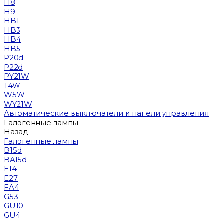
H8
H9
HB1
HB3
HB4
HB5
P20d
P22d
PY21W
T4W
W5W
WY21W
Автоматические выключатели и панели управления
Галогенные лампы
Назад
Галогенные лампы
B15d
BA15d
E14
E27
FA4
G53
GU10
GU4