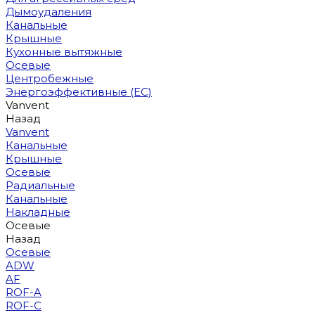
Дымоудаления
Канальные
Крышные
Кухонные вытяжные
Осевые
Центробежные
Энергоэффективные (EC)
Vanvent
Назад
Vanvent
Канальные
Крышные
Осевые
Радиальные
Канальные
Накладные
Осевые
Назад
Осевые
ADW
AF
ROF-A
ROF-C