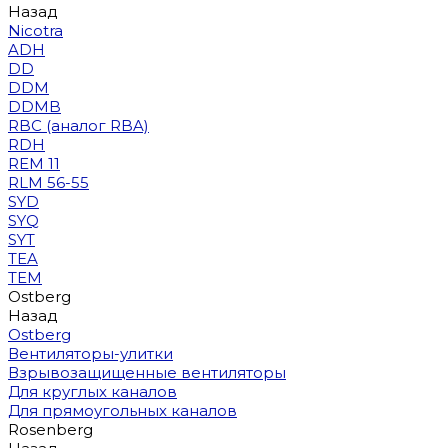
Назад
Nicotra
ADH
DD
DDM
DDMB
RBC (аналог RBA)
RDH
REM 11
RLM 56-55
SYD
SYQ
SYT
TEA
TEM
Ostberg
Назад
Ostberg
Вентиляторы-улитки
Взрывозащищенные вентиляторы
Для круглых каналов
Для прямоугольных каналов
Rosenberg