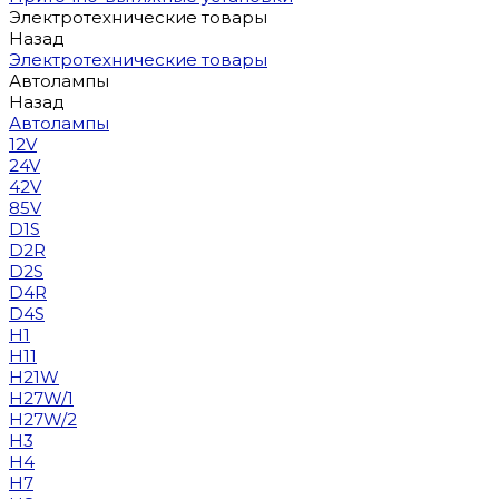
Электротехнические товары
Назад
Электротехнические товары
Автолампы
Назад
Автолампы
12V
24V
42V
85V
D1S
D2R
D2S
D4R
D4S
H1
H11
H21W
H27W/1
H27W/2
H3
H4
H7