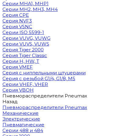
Cерии MHA1, MHP1
Cерии MH2, MH3, MH4
Cерия CPE
Серия NVF3
Серия VSNC
Серии ISO 5599-1
Серии VUVG, VUWG
Серии VUVS, VUWS
Серия Tiger 2000
Серия Tiger Classic
Серии H, HW, T
Серия VMEF
Серия с ниппельными штуцерами
Серия с резьбой G1/4, G1/8, М5
Серии VHEF, VHER
Серия VBOH
Пневмораспределители Pneumax
Назад
Пневмораспределители Pneumax
Механические
Электрические
Пневматические
Серии 488 и 484