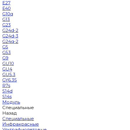
E27
E40
G10q
G13
G23
G24d-2
G24d-3
G24q-2
G5
G53
G9
GU10
GU4
GU5.3
GY6.35
R7s
S14d
S14s
Модуль
Специальные
Назад
Специальные
Инфракрасные
Ультрафиолетовые