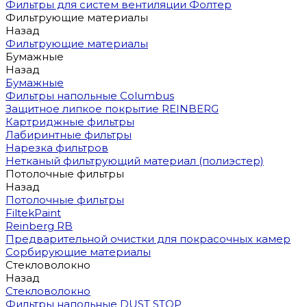
Фильтры для систем вентиляции Фолтер
Фильтрующие материалы
Назад
Фильтрующие материалы
Бумажные
Назад
Бумажные
Фильтры напольные Columbus
Защитное липкое покрытие REINBERG
Картриджные фильтры
Лабиринтные фильтры
Нарезка фильтров
Нетканый фильтрующий материал (полиэстер)
Потолочные фильтры
Назад
Потолочные фильтры
FiltekPaint
Reinberg RB
Предварительной очистки для покрасочных камер
Сорбирующие материалы
Стекловолокно
Назад
Стекловолокно
Фильтры напольные DUST STOP