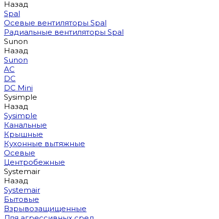
Назад
Spal
Осевые вентиляторы Spal
Радиальные вентиляторы Spal
Sunon
Назад
Sunon
AC
DC
DC Mini
Sysimple
Назад
Sysimple
Канальные
Крышные
Кухонные вытяжные
Осевые
Центробежные
Systemair
Назад
Systemair
Бытовые
Взрывозащищенные
Для агрессивных сред