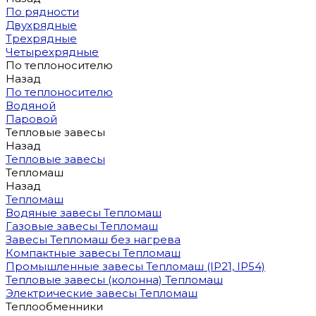
По рядности
Двухрядные
Трехрядные
Четырехрядные
По теплоносителю
Назад
По теплоносителю
Водяной
Паровой
Тепловые завесы
Назад
Тепловые завесы
Тепломаш
Назад
Тепломаш
Водяные завесы Тепломаш
Газовые завесы Тепломаш
Завесы Тепломаш без нагрева
Компактные завесы Тепломаш
Промышленные завесы Тепломаш (IP21, IP54)
Тепловые завесы (колонна) Тепломаш
Электрические завесы Тепломаш
Теплообменники