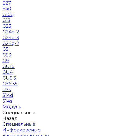
E27
E40
G10q
G13
G23
G24d-2
G24d-3
G24q-2
G5
G53
G9
GU10
GU4
GU5.3
GY6.35
R7s
S14d
S14s
Модуль
Специальные
Назад
Специальные
Инфракрасные
Ультрафиолетовые