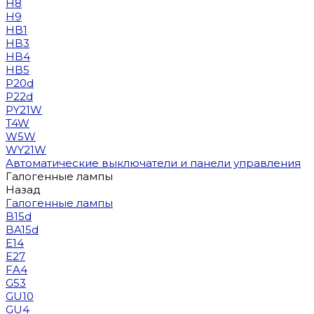
H8
H9
HB1
HB3
HB4
HB5
P20d
P22d
PY21W
T4W
W5W
WY21W
Автоматические выключатели и панели управления
Галогенные лампы
Назад
Галогенные лампы
B15d
BA15d
E14
E27
FA4
G53
GU10
GU4