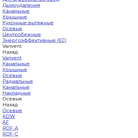
Дымоудаления
Канальные
Крышные
Кухонные вытяжные
Осевые
Центробежные
Энергоэффективные (EC)
Vanvent
Назад
Vanvent
Канальные
Крышные
Осевые
Радиальные
Канальные
Накладные
Осевые
Назад
Осевые
ADW
AF
ROF-A
ROF-C