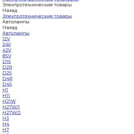
Электротехнические товары
Назад
Электротехнические товары
Автолампы
Назад
Автолампы
12V
24V
42V
85V
D1S
D2R
D2S
D4R
D4S
H1
H11
H21W
H27W/1
H27W/2
H3
H4
H7