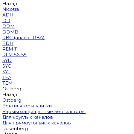
Назад
Nicotra
ADH
DD
DDM
DDMB
RBC (аналог RBA)
RDH
REM 11
RLM 56-55
SYD
SYQ
SYT
TEA
TEM
Ostberg
Назад
Ostberg
Вентиляторы-улитки
Взрывозащищенные вентиляторы
Для круглых каналов
Для прямоугольных каналов
Rosenberg