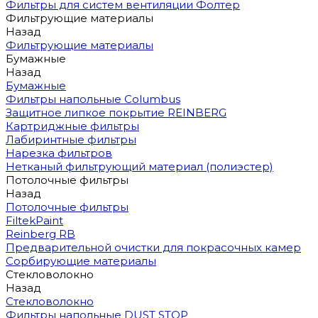
Фильтры для систем вентиляции Фолтер
Фильтрующие материалы
Назад
Фильтрующие материалы
Бумажные
Назад
Бумажные
Фильтры напольные Columbus
Защитное липкое покрытие REINBERG
Картриджные фильтры
Лабиринтные фильтры
Нарезка фильтров
Нетканый фильтрующий материал (полиэстер)
Потолочные фильтры
Назад
Потолочные фильтры
FiltekPaint
Reinberg RB
Предварительной очистки для покрасочных камер
Сорбирующие материалы
Стекловолокно
Назад
Стекловолокно
Фильтры напольные DUST STOP