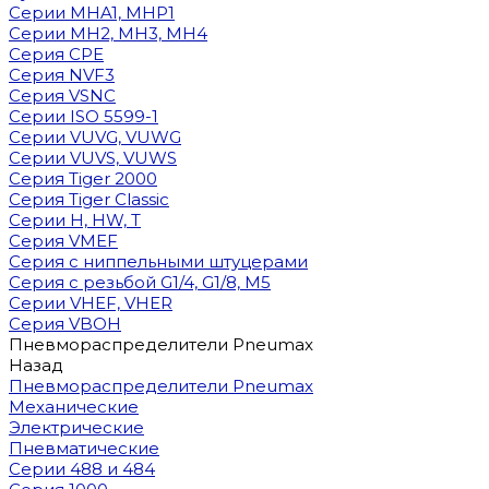
Cерии MHA1, MHP1
Cерии MH2, MH3, MH4
Cерия CPE
Серия NVF3
Серия VSNC
Серии ISO 5599-1
Серии VUVG, VUWG
Серии VUVS, VUWS
Серия Tiger 2000
Серия Tiger Classic
Серии H, HW, T
Серия VMEF
Серия с ниппельными штуцерами
Серия с резьбой G1/4, G1/8, М5
Серии VHEF, VHER
Серия VBOH
Пневмораспределители Pneumax
Назад
Пневмораспределители Pneumax
Механические
Электрические
Пневматические
Серии 488 и 484