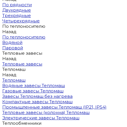
По рядности
Двухрядные
Трехрядные
Четырехрядные
По теплоносителю
Назад
По теплоносителю
Водяной
Паровой
Тепловые завесы
Назад
Тепловые завесы
Тепломаш
Назад
Тепломаш
Водяные завесы Тепломаш
Газовые завесы Тепломаш
Завесы Тепломаш без нагрева
Компактные завесы Тепломаш
Промышленные завесы Тепломаш (IP21, IP54)
Тепловые завесы (колонна) Тепломаш
Электрические завесы Тепломаш
Теплообменники