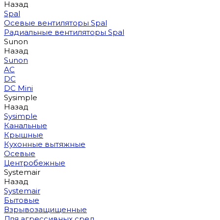
Назад
Spal
Осевые вентиляторы Spal
Радиальные вентиляторы Spal
Sunon
Назад
Sunon
AC
DC
DC Mini
Sysimple
Назад
Sysimple
Канальные
Крышные
Кухонные вытяжные
Осевые
Центробежные
Systemair
Назад
Systemair
Бытовые
Взрывозащищенные
Для агрессивных сред