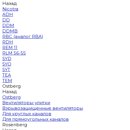
Назад
Nicotra
ADH
DD
DDM
DDMB
RBC (аналог RBA)
RDH
REM 11
RLM 56-55
SYD
SYQ
SYT
TEA
TEM
Ostberg
Назад
Ostberg
Вентиляторы-улитки
Взрывозащищенные вентиляторы
Для круглых каналов
Для прямоугольных каналов
Rosenberg