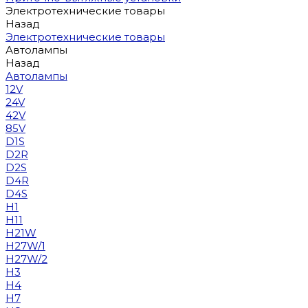
Электротехнические товары
Назад
Электротехнические товары
Автолампы
Назад
Автолампы
12V
24V
42V
85V
D1S
D2R
D2S
D4R
D4S
H1
H11
H21W
H27W/1
H27W/2
H3
H4
H7