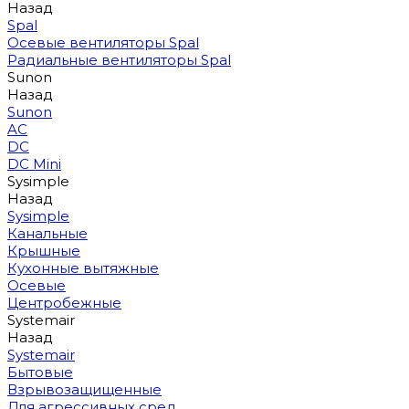
Назад
Spal
Осевые вентиляторы Spal
Радиальные вентиляторы Spal
Sunon
Назад
Sunon
AC
DC
DC Mini
Sysimple
Назад
Sysimple
Канальные
Крышные
Кухонные вытяжные
Осевые
Центробежные
Systemair
Назад
Systemair
Бытовые
Взрывозащищенные
Для агрессивных сред