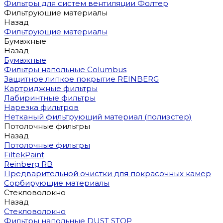
Фильтры для систем вентиляции Фолтер
Фильтрующие материалы
Назад
Фильтрующие материалы
Бумажные
Назад
Бумажные
Фильтры напольные Columbus
Защитное липкое покрытие REINBERG
Картриджные фильтры
Лабиринтные фильтры
Нарезка фильтров
Нетканый фильтрующий материал (полиэстер)
Потолочные фильтры
Назад
Потолочные фильтры
FiltekPaint
Reinberg RB
Предварительной очистки для покрасочных камер
Сорбирующие материалы
Стекловолокно
Назад
Стекловолокно
Фильтры напольные DUST STOP