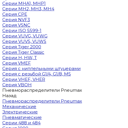
Cерии MHA1, MHP1
Cерии MH2, MH3, MH4
Cерия CPE
Серия NVF3
Серия VSNC
Серии ISO 5599-1
Серии VUVG, VUWG
Серии VUVS, VUWS
Серия Tiger 2000
Серия Tiger Classic
Серии H, HW, T
Серия VMEF
Серия с ниппельными штуцерами
Серия с резьбой G1/4, G1/8, М5
Серии VHEF, VHER
Серия VBOH
Пневмораспределители Pneumax
Назад
Пневмораспределители Pneumax
Механические
Электрические
Пневматические
Серии 488 и 484