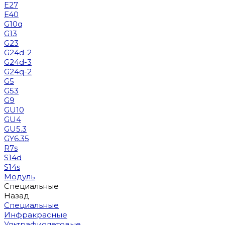
E27
E40
G10q
G13
G23
G24d-2
G24d-3
G24q-2
G5
G53
G9
GU10
GU4
GU5.3
GY6.35
R7s
S14d
S14s
Модуль
Специальные
Назад
Специальные
Инфракрасные
Ультрафиолетовые