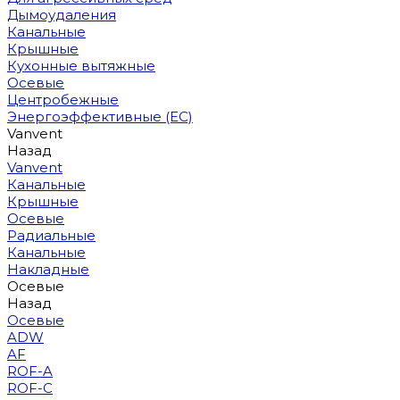
Дымоудаления
Канальные
Крышные
Кухонные вытяжные
Осевые
Центробежные
Энергоэффективные (EC)
Vanvent
Назад
Vanvent
Канальные
Крышные
Осевые
Радиальные
Канальные
Накладные
Осевые
Назад
Осевые
ADW
AF
ROF-A
ROF-C