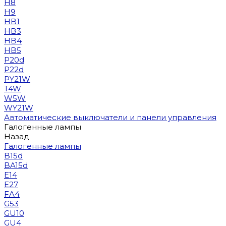
H8
H9
HB1
HB3
HB4
HB5
P20d
P22d
PY21W
T4W
W5W
WY21W
Автоматические выключатели и панели управления
Галогенные лампы
Назад
Галогенные лампы
B15d
BA15d
E14
E27
FA4
G53
GU10
GU4