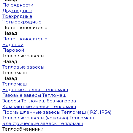
По рядности
Двухрядные
Трехрядные
Четырехрядные
По теплоносителю
Назад
По теплоносителю
Водяной
Паровой
Тепловые завесы
Назад
Тепловые завесы
Тепломаш
Назад
Тепломаш
Водяные завесы Тепломаш
Газовые завесы Тепломаш
Завесы Тепломаш без нагрева
Компактные завесы Тепломаш
Промышленные завесы Тепломаш (IP21, IP54)
Тепловые завесы (колонна) Тепломаш
Электрические завесы Тепломаш
Теплообменники