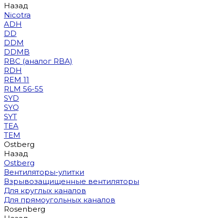
Назад
Nicotra
ADH
DD
DDM
DDMB
RBC (аналог RBA)
RDH
REM 11
RLM 56-55
SYD
SYQ
SYT
TEA
TEM
Ostberg
Назад
Ostberg
Вентиляторы-улитки
Взрывозащищенные вентиляторы
Для круглых каналов
Для прямоугольных каналов
Rosenberg