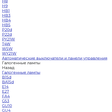
H8
H9
HB1
HB3
HB4
HB5
P20d
P22d
PY21W
T4W
W5W
WY21W
Автоматические выключатели и панели управления
Галогенные лампы
Назад
Галогенные лампы
B15d
BA15d
E14
E27
FA4
G53
GU10
GU4