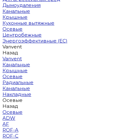
Дымоудаления
Канальные
Крышные
Кухонные вытяжные
Осевые
Центробежные
Энергоэффективные (EC)
Vanvent
Назад
Vanvent
Канальные
Крышные
Осевые
Радиальные
Канальные
Накладные
Осевые
Назад
Осевые
ADW
AF
ROF-A
ROF-C