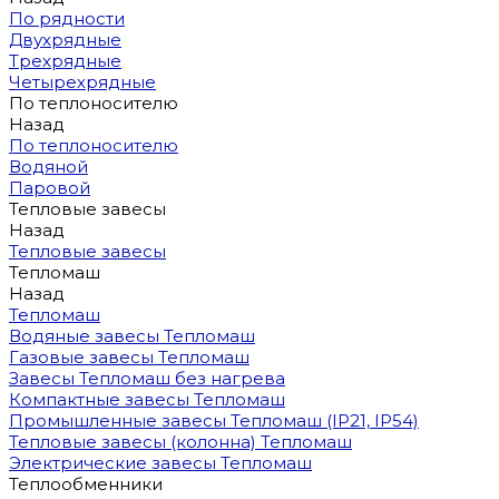
По рядности
Двухрядные
Трехрядные
Четырехрядные
По теплоносителю
Назад
По теплоносителю
Водяной
Паровой
Тепловые завесы
Назад
Тепловые завесы
Тепломаш
Назад
Тепломаш
Водяные завесы Тепломаш
Газовые завесы Тепломаш
Завесы Тепломаш без нагрева
Компактные завесы Тепломаш
Промышленные завесы Тепломаш (IP21, IP54)
Тепловые завесы (колонна) Тепломаш
Электрические завесы Тепломаш
Теплообменники