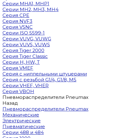
Cерии MHA1, MHP1
Cерии MH2, MH3, MH4
Cерия CPE
Серия NVF3
Серия VSNC
Серии ISO 5599-1
Серии VUVG, VUWG
Серии VUVS, VUWS
Серия Tiger 2000
Серия Tiger Classic
Серии H, HW, T
Серия VMEF
Серия с ниппельными штуцерами
Серия с резьбой G1/4, G1/8, М5
Серии VHEF, VHER
Серия VBOH
Пневмораспределители Pneumax
Назад
Пневмораспределители Pneumax
Механические
Электрические
Пневматические
Серии 488 и 484