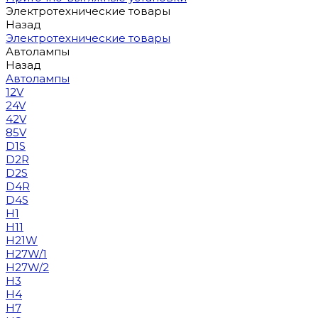
Электротехнические товары
Назад
Электротехнические товары
Автолампы
Назад
Автолампы
12V
24V
42V
85V
D1S
D2R
D2S
D4R
D4S
H1
H11
H21W
H27W/1
H27W/2
H3
H4
H7