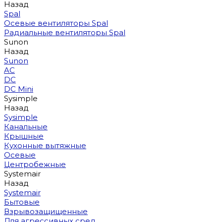
Назад
Spal
Осевые вентиляторы Spal
Радиальные вентиляторы Spal
Sunon
Назад
Sunon
AC
DC
DC Mini
Sysimple
Назад
Sysimple
Канальные
Крышные
Кухонные вытяжные
Осевые
Центробежные
Systemair
Назад
Systemair
Бытовые
Взрывозащищенные
Для агрессивных сред