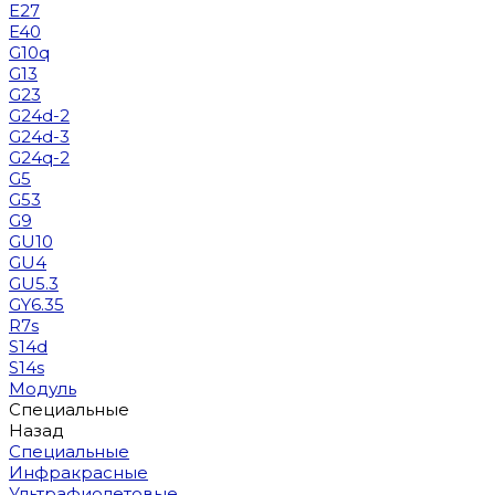
E27
E40
G10q
G13
G23
G24d-2
G24d-3
G24q-2
G5
G53
G9
GU10
GU4
GU5.3
GY6.35
R7s
S14d
S14s
Модуль
Специальные
Назад
Специальные
Инфракрасные
Ультрафиолетовые