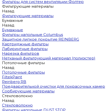
Фильтры для систем вентиляции Фолтер
Фильтрующие материалы
Назад
Фильтрующие материалы
Бумажные
Назад
Бумажные
Фильтры напольные Columbus
Защитное липкое покрытие REINBERG
Картриджные фильтры
Лабиринтные фильтры
Нарезка фильтров
Нетканый фильтрующий материал (полиэстер)
Потолочные фильтры
Назад
Потолочные фильтры
FiltekPaint
Reinberg RB
Предварительной очистки для покрасочных камер
Сорбирующие материалы
Стекловолокно
Назад
Стекловолокно
Фильтры напольные DUST STOP