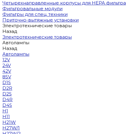
Четырехнаправленные корпусы для HEPA фильтра
Фильтровальные модули
Фильтры для спец. техники
Приточно-вытяжные установки
Электротехнические товары
Назад
Электротехнические товары
Автолампы
Назад
Автолампы
12V
24V
42V
85V
D1S
D2R
D2S
D4R
D4S
H1
H11
H21W
H27W/1
H27W/2