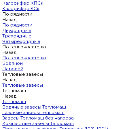
Калорифер КПСк
Калорифер КСк
По рядности
Назад
По рядности
Двухрядные
Трехрядные
Четырехрядные
По теплоносителю
Назад
По теплоносителю
Водяной
Паровой
Тепловые завесы
Назад
Тепловые завесы
Тепломаш
Назад
Тепломаш
Водяные завесы Тепломаш
Газовые завесы Тепломаш
Завесы Тепломаш без нагрева
Компактные завесы Тепломаш
Промышленные завесы Тепломаш (IP21, IP54)