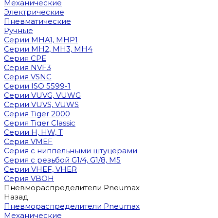
Механические
Электрические
Пневматические
Ручные
Cерии MHA1, MHP1
Cерии MH2, MH3, MH4
Cерия CPE
Серия NVF3
Серия VSNC
Серии ISO 5599-1
Серии VUVG, VUWG
Серии VUVS, VUWS
Серия Tiger 2000
Серия Tiger Classic
Серии H, HW, T
Серия VMEF
Серия с ниппельными штуцерами
Серия с резьбой G1/4, G1/8, М5
Серии VHEF, VHER
Серия VBOH
Пневмораспределители Pneumax
Назад
Пневмораспределители Pneumax
Механические