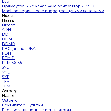
Eco
Прямоугольные канальные вентиляторы Ballu
Machine серии Line с вперед загнутыми лопатками
Nicotra
Назад
Nicotra
ADH
DD
DDM
DDMB
RBC (аналог RBA)
RDH
REM 11
RLM 56-55
SYD
SYQ
SYT
TEA
TEM
Ostberg
Назад
Ostberg
Вентиляторы-улитки
Взрывозащищенные вентиляторы