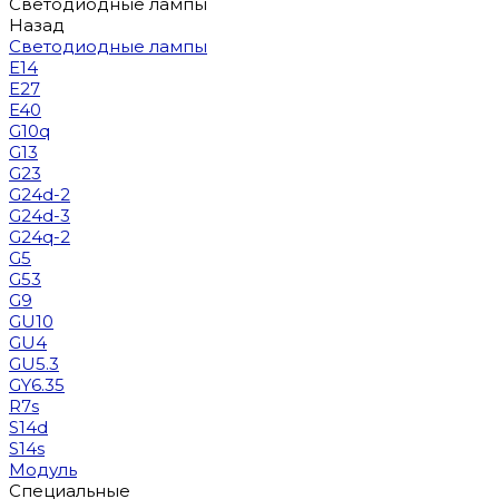
Светодиодные лампы
Назад
Светодиодные лампы
E14
E27
E40
G10q
G13
G23
G24d-2
G24d-3
G24q-2
G5
G53
G9
GU10
GU4
GU5.3
GY6.35
R7s
S14d
S14s
Модуль
Специальные