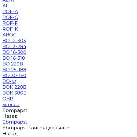
AF
ROF-A
ROF-C
ROF-F
ROF-K
АВОС
ВО 12-303
ВО 13-284
ВО 16-300
ВО 16-310
ВО 220В
ВО 25-188
ВО 30-160
ВО-Ф
ВОК 220В
ВОК 380В
ОВР
Sirocco
Ebmpapst
Назад
Ebmpapst
Ebmpapst Тангенциальные
Назад