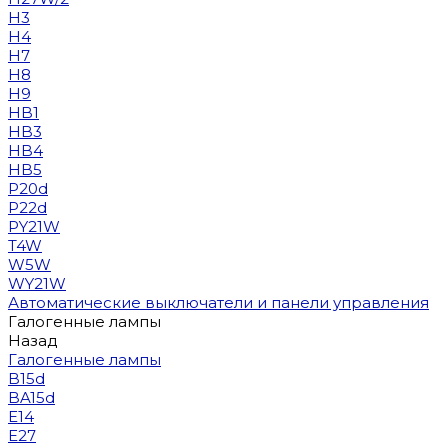
H3
H4
H7
H8
H9
HB1
HB3
HB4
HB5
P20d
P22d
PY21W
T4W
W5W
WY21W
Автоматические выключатели и панели управления
Галогенные лампы
Назад
Галогенные лампы
B15d
BA15d
E14
E27