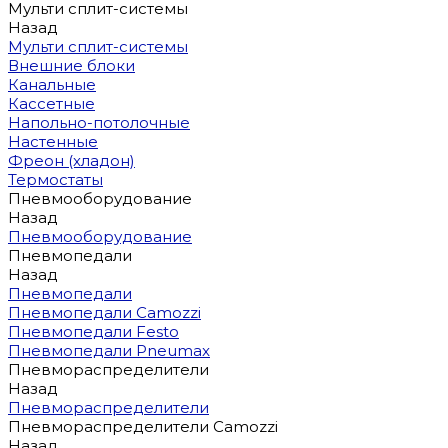
Мульти сплит-системы
Назад
Мульти сплит-системы
Внешние блоки
Канальные
Кассетные
Напольно-потолочные
Настенные
Фреон (хладон)
Термостаты
Пневмооборудование
Назад
Пневмооборудование
Пневмопедали
Назад
Пневмопедали
Пневмопедали Camozzi
Пневмопедали Festo
Пневмопедали Pneumax
Пневмораспределители
Назад
Пневмораспределители
Пневмораспределители Camozzi
Назад