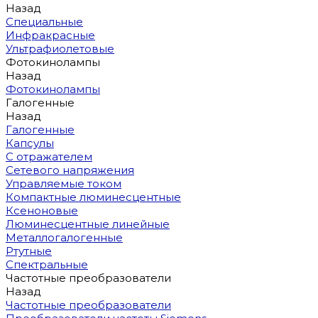
Назад
Специальные
Инфракрасные
Ультрафиолетовые
Фотокинолампы
Назад
Фотокинолампы
Галогенные
Назад
Галогенные
Капсулы
С отражателем
Сетевого напряжения
Управляемые током
Компактные люминесцентные
Ксеноновые
Люминесцентные линейные
Металлогалогенные
Ртутные
Спектральные
Частотные преобразователи
Назад
Частотные преобразователи