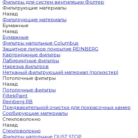
Фильтры для систем вентиляции Фолтер
Фильтрующие материалы
Назад
Фильтрующие материалы
Бумажные
Назад
Бумажные
Фильтры напольные Columbus
Защитное липкое покрытие REINBERG
Картриджные фильтры
Лабиринтные фильтры
Нарезка фильтров
Нетканый фильтрующий материал (полиэстер)
Потолочные фильтры
Назад
Потолочные фильтры
FiltekPaint
Reinberg RB
Предварительной очистки для покрасочных камер
Сорбирующие материалы
Стекловолокно
Назад
Стекловолокно
Фильтры напольные DUST STOP