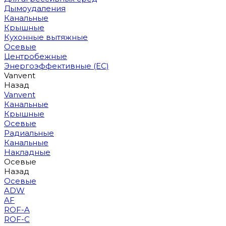
Дымоудаления
Канальные
Крышные
Кухонные вытяжные
Осевые
Центробежные
Энергоэффективные (EC)
Vanvent
Назад
Vanvent
Канальные
Крышные
Осевые
Радиальные
Канальные
Накладные
Осевые
Назад
Осевые
ADW
AF
ROF-A
ROF-C