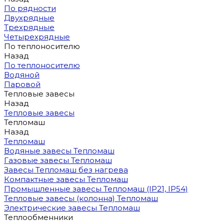
По рядности
Двухрядные
Трехрядные
Четырехрядные
По теплоносителю
Назад
По теплоносителю
Водяной
Паровой
Тепловые завесы
Назад
Тепловые завесы
Тепломаш
Назад
Тепломаш
Водяные завесы Тепломаш
Газовые завесы Тепломаш
Завесы Тепломаш без нагрева
Компактные завесы Тепломаш
Промышленные завесы Тепломаш (IP21, IP54)
Тепловые завесы (колонна) Тепломаш
Электрические завесы Тепломаш
Теплообменники