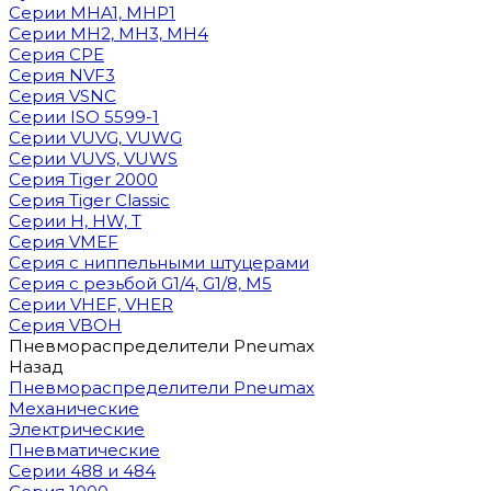
Cерии MHA1, MHP1
Cерии MH2, MH3, MH4
Cерия CPE
Серия NVF3
Серия VSNC
Серии ISO 5599-1
Серии VUVG, VUWG
Серии VUVS, VUWS
Серия Tiger 2000
Серия Tiger Classic
Серии H, HW, T
Серия VMEF
Серия с ниппельными штуцерами
Серия с резьбой G1/4, G1/8, М5
Серии VHEF, VHER
Серия VBOH
Пневмораспределители Pneumax
Назад
Пневмораспределители Pneumax
Механические
Электрические
Пневматические
Серии 488 и 484