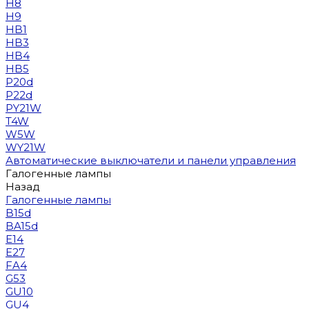
H8
H9
HB1
HB3
HB4
HB5
P20d
P22d
PY21W
T4W
W5W
WY21W
Автоматические выключатели и панели управления
Галогенные лампы
Назад
Галогенные лампы
B15d
BA15d
E14
E27
FA4
G53
GU10
GU4