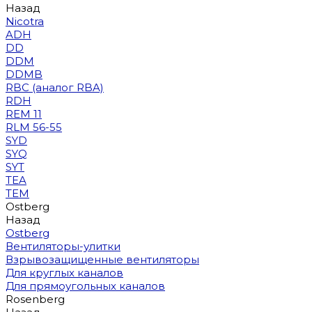
Назад
Nicotra
ADH
DD
DDM
DDMB
RBC (аналог RBA)
RDH
REM 11
RLM 56-55
SYD
SYQ
SYT
TEA
TEM
Ostberg
Назад
Ostberg
Вентиляторы-улитки
Взрывозащищенные вентиляторы
Для круглых каналов
Для прямоугольных каналов
Rosenberg