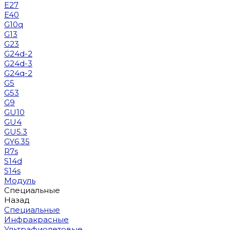
E27
E40
G10q
G13
G23
G24d-2
G24d-3
G24q-2
G5
G53
G9
GU10
GU4
GU5.3
GY6.35
R7s
S14d
S14s
Модуль
Специальные
Назад
Специальные
Инфракрасные
Ультрафиолетовые