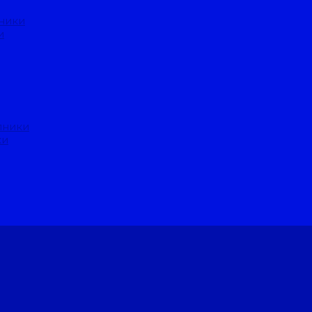
ники
и
пники
ки