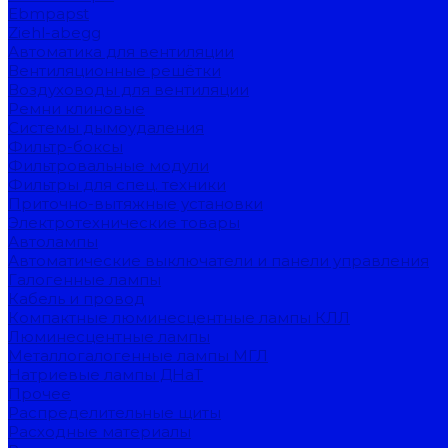
Ebmpapst
Ziehl-abegg
Автоматика для вентиляции
Вентиляционные решётки
Воздуховоды для вентиляции
Ремни клиновые
Системы дымоудаления
Фильтр-боксы
Фильтровальные модули
Фильтры для спец. техники
Приточно-вытяжные установки
Электротехнические товары
Автолампы
Автоматические выключатели и панели управления
Галогенные лампы
Кабель и провод
Компактные люминесцентные лампы КЛЛ
Люминесцентные лампы
Металлогалогенные лампы МГЛ
Натриевые лампы ДНаТ
Прочее
Распределительные щиты
Расходные материалы