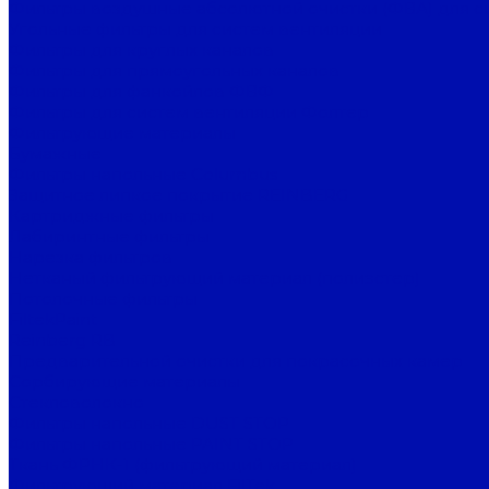
Фильтры воздушные абсолютной очистки (ФВА) для с
Угольные фильтры для систем вентиляции
Фильтры для круглых каналов
Фильтры для прямоугольных каналов
Фильтры для фанкойлов ФВФ
Фильтры для систем вентиляции Фолтер
Фильтрующие материалы
Бумажные
Фильтры напольные Columbus
Защитное липкое покрытие REINBERG
Картриджные фильтры
Лабиринтные фильтры
Нарезка фильтров
Нетканый фильтрующий материал (полиэстер)
Потолочные фильтры
FiltekPaint
Reinberg RB
Предварительной очистки для покрасочных камер
Сорбирующие материалы
Стекловолокно
Фильтры напольные DUST STOP
Фильтры напольные PAINT STOP
Ткань ФРНК-1 (фильтрующий материал)
Фильтрующий материал FilTek