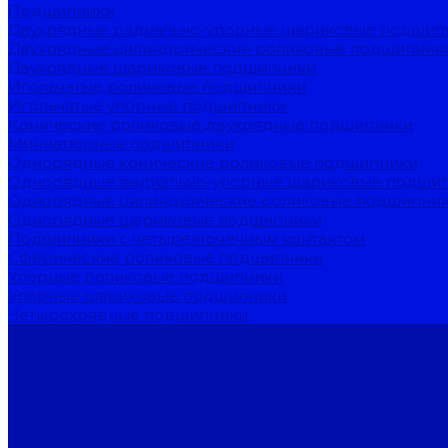
Подшипники
Двухрядные радиально-упорные шариковые подшип
Двухрядные цилиндрические роликовые подшипник
Двухрядные шариковые подшипники
Игольчатые роликовые подшипники
Игольчатые упорные подшипники
Конические роликовые двухрядные подшипники
Миниатюрные подшипники
Однорядные конические роликовые подшипники
Однорядные радиально-упорные шариковые подши
Однорядные цилиндрические роликовые подшипни
Однорядные шариковые подшипники
Подшипники с четырехточечным контактом
Сферические роликовые подшипники
Упорные роликовые подшипники
Упорные шариковые подшипники
Четырехрядные подшипники
Компания
Новости
Отзывы
Вакансии
Сотрудники
Лицензии / сертификаты
Согласие на обработку персональных данных