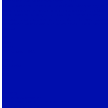
Бытовые вытяжные вентиляторы BALLU
Вытяжные осевые вентиляторы Ballu Machine серии 
Канальные вентиляторы в пластиковом корпусе Ballu
Крышные вентиляторы Ballu Machine серии WIND с г
Осевые канальные вентиляторы Ballu Machine серии 
Прямоугольные канальные вентиляторы Ballu Machine
Nicotra
ADH
DD
DDM
DDMB
RBC (аналог RBA)
RDH
REM 11
RLM 56-55
SYD
SYQ
SYT
TEA
TEM
Ostberg
Вентиляторы-улитки
Взрывозащищенные вентиляторы
Для круглых каналов