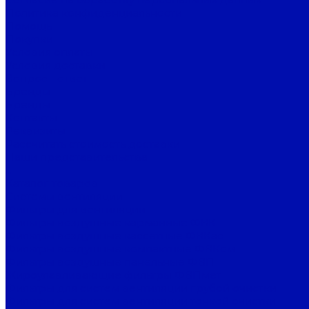
Политика конфиденциальности
Помощь
Покупки
Условия оплаты
Условия доставки
Вопрос - ответ
Бренды
Бренды
Контакты
Реквизиты
Рассчитать стоимость доставки
Наши представительства
...
Каталог товаров
Системы вентиляции
Фильтры для вентиляции
Фильтры воздушные карманные ФВК
Фильтры воздушные кассетные ФВКас
Фильтры воздушные компактные ФВКом
Фильтры воздушные панельные ФВП
Жироулавливающие фильтры ФВПмет
Фильтры для систем вентиляции грубой очистки
Фильтры для систем вентиляции тонкой очистки