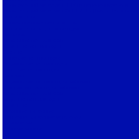
Фильтрующий материал ППУ из пенополиуретана
Фильтрующий материал ФПП-15-1,5 (Ткань Петрянова)
Вентиляторы
Промышленные вентиляторы
Вентиляторы подпора воздуха
Дутьевые
Канальные вентиляторы
Крышные вентиляторы
Осевые
Пылевые вентиляторы
Радиальные вентиляторы
Шахтные вентиляторы
Bahcivan
Радиальные вентиляторы Bahcivan
Осевые вентиляторы Bahcivan
Канальные вентиляторы
Батутные вентиляторы
Крышные
Кухонные вытяжные
Приточно-вытяжные установки
Крыльчатки
Рабочие колеса
BALLU