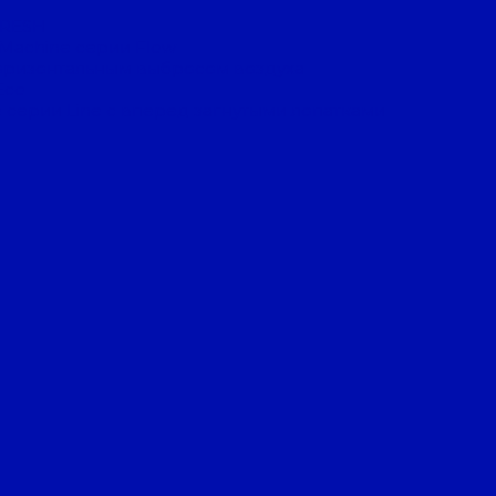
FRESH
 Machine серии Flow
оризонтальным выбросом воздуха
Eco
 серии Line с вперед загнутыми лопатками