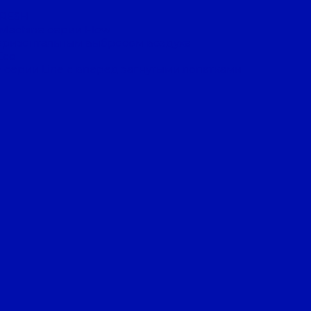
FRESH
 Machine серии Flow
оризонтальным выбросом воздуха
Eco
 серии Line с вперед загнутыми лопатками