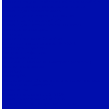
Фильтры воздушные абсолютной очистки (ФВА) для с
Угольные фильтры для систем вентиляции
Фильтры для круглых каналов
Фильтры для прямоугольных каналов
Фильтры для фанкойлов ФВФ
Фильтры для систем вентиляции Фолтер
Фильтрующие материалы
Бумажные
Фильтры напольные Columbus
Защитное липкое покрытие REINBERG
Картриджные фильтры
Лабиринтные фильтры
Нарезка фильтров
Нетканый фильтрующий материал (полиэстер)
Потолочные фильтры
FiltekPaint
Reinberg RB
Предварительной очистки для покрасочных камер
Сорбирующие материалы
Стекловолокно
Фильтры напольные DUST STOP
Фильтры напольные PAINT STOP
Ткань ФРНК-1 (фильтрующий материал)
Фильтрующий материал FilTek