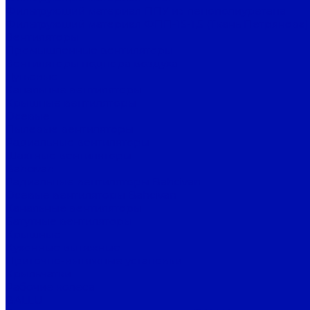
Фильтрующий материал ППУ из пенополиуретана
Фильтрующий материал ФПП-15-1,5 (Ткань Петрянова)
Вентиляторы
Промышленные вентиляторы
Вентиляторы подпора воздуха
Дутьевые
Канальные вентиляторы
Крышные вентиляторы
Осевые
Пылевые вентиляторы
Радиальные вентиляторы
Шахтные вентиляторы
Bahcivan
Радиальные вентиляторы Bahcivan
Осевые вентиляторы Bahcivan
Канальные вентиляторы
Батутные вентиляторы
Крышные
Кухонные вытяжные
Приточно-вытяжные установки
Крыльчатки
Рабочие колеса
BALLU