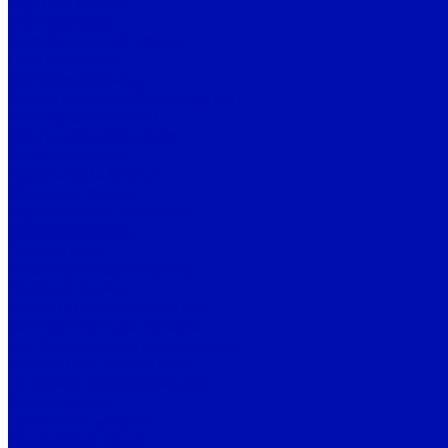
Ртутные лампы
Светильники
Светодиодные лампы
Специальные
Фотокинолампы
Частотные преобразователи
Электродвигатели
Кондиционирование
Сплит-системы
Внутренние блоки
Внешние блоки
Мульти сплит-системы
Фреон (хладон)
Термостаты
Пневмооборудование
Пневмопедали
Пневмораспределители
Сантехнические товары
Насосы и насосные станции
Расходные материалы
Тепловое оборудование
Калориферы
Тепловые завесы
Теплообменники