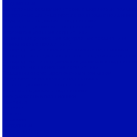
Подшипники
Двухрядные радиально-упорные шариковые подшип
Двухрядные цилиндрические роликовые подшипник
Двухрядные шариковые подшипники
Игольчатые роликовые подшипники
Игольчатые упорные подшипники
Конические роликовые двухрядные подшипники
Миниатюрные подшипники
Однорядные конические роликовые подшипники
Однорядные радиально-упорные шариковые подши
Однорядные цилиндрические роликовые подшипни
Однорядные шариковые подшипники
Подшипники с четырехточечным контактом
Сферические роликовые подшипники
Упорные роликовые подшипники
Упорные шариковые подшипники
Четырехрядные подшипники
Компания
Новости
Отзывы
Вакансии
Сотрудники
Лицензии / сертификаты
Согласие на обработку персональных данных