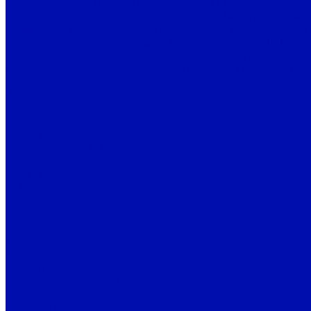
Бытовые вытяжные вентиляторы BALLU
Вытяжные осевые вентиляторы Ballu Machine серии 
Канальные вентиляторы в пластиковом корпусе Ballu
Крышные вентиляторы Ballu Machine серии WIND с г
Осевые канальные вентиляторы Ballu Machine серии 
Прямоугольные канальные вентиляторы Ballu Machine
Nicotra
ADH
DD
DDM
DDMB
RBC (аналог RBA)
RDH
REM 11
RLM 56-55
SYD
SYQ
SYT
TEA
TEM
Ostberg
Вентиляторы-улитки
Взрывозащищенные вентиляторы
Для круглых каналов