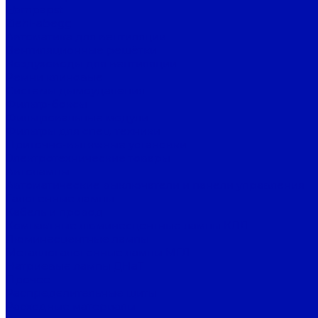
Ebmpapst
Ziehl-abegg
Автоматика для вентиляции
Вентиляционные решётки
Воздуховоды для вентиляции
Ремни клиновые
Системы дымоудаления
Фильтр-боксы
Фильтровальные модули
Фильтры для спец. техники
Приточно-вытяжные установки
Электротехнические товары
Автолампы
Автоматические выключатели и панели управления
Галогенные лампы
Кабель и провод
Компактные люминесцентные лампы КЛЛ
Люминесцентные лампы
Металлогалогенные лампы МГЛ
Натриевые лампы ДНаТ
Прочее
Распределительные щиты
Расходные материалы