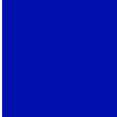
Политика конфиденциальности
Помощь
Покупки
Условия оплаты
Условия доставки
Вопрос - ответ
Бренды
Бренды
Контакты
Реквизиты
Рассчитать стоимость доставки
Наши представительства
...
Каталог товаров
Системы вентиляции
Фильтры для вентиляции
Фильтры воздушные карманные ФВК
Фильтры воздушные кассетные ФВКас
Фильтры воздушные компактные ФВКом
Фильтры воздушные панельные ФВП
Жироулавливающие фильтры ФВПмет
Фильтры для систем вентиляции грубой очистки
Фильтры для систем вентиляции тонкой очистки