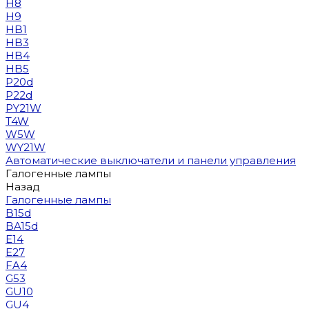
H8
H9
HB1
HB3
HB4
HB5
P20d
P22d
PY21W
T4W
W5W
WY21W
Автоматические выключатели и панели управления
Галогенные лампы
Назад
Галогенные лампы
B15d
BA15d
E14
E27
FA4
G53
GU10
GU4