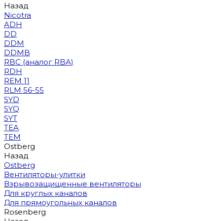
Назад
Nicotra
ADH
DD
DDM
DDMB
RBC (аналог RBA)
RDH
REM 11
RLM 56-55
SYD
SYQ
SYT
TEA
TEM
Ostberg
Назад
Ostberg
Вентиляторы-улитки
Взрывозащищенные вентиляторы
Для круглых каналов
Для прямоугольных каналов
Rosenberg