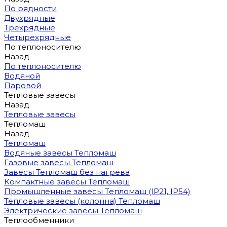
По рядности
Двухрядные
Трехрядные
Четырехрядные
По теплоносителю
Назад
По теплоносителю
Водяной
Паровой
Тепловые завесы
Назад
Тепловые завесы
Тепломаш
Назад
Тепломаш
Водяные завесы Тепломаш
Газовые завесы Тепломаш
Завесы Тепломаш без нагрева
Компактные завесы Тепломаш
Промышленные завесы Тепломаш (IP21, IP54)
Тепловые завесы (колонна) Тепломаш
Электрические завесы Тепломаш
Теплообменники