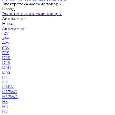
Электротехнические товары
Назад
Электротехнические товары
Автолампы
Назад
Автолампы
12V
24V
42V
85V
D1S
D2R
D2S
D4R
D4S
H1
H11
H21W
H27W/1
H27W/2
H3
H4
H7