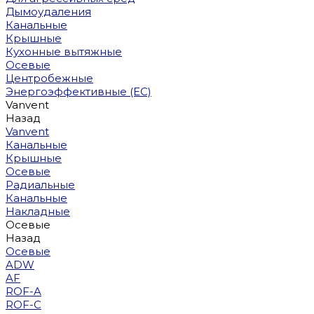
Дымоудаления
Канальные
Крышные
Кухонные вытяжные
Осевые
Центробежные
Энергоэффективные (EC)
Vanvent
Назад
Vanvent
Канальные
Крышные
Осевые
Радиальные
Канальные
Накладные
Осевые
Назад
Осевые
ADW
AF
ROF-A
ROF-C