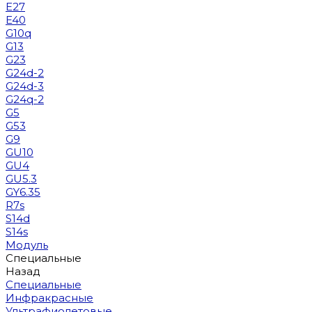
E27
E40
G10q
G13
G23
G24d-2
G24d-3
G24q-2
G5
G53
G9
GU10
GU4
GU5.3
GY6.35
R7s
S14d
S14s
Модуль
Специальные
Назад
Специальные
Инфракрасные
Ультрафиолетовые