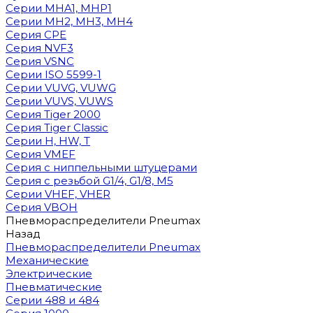
Cерии MHA1, MHP1
Cерии MH2, MH3, MH4
Cерия CPE
Серия NVF3
Серия VSNC
Серии ISO 5599-1
Серии VUVG, VUWG
Серии VUVS, VUWS
Серия Tiger 2000
Серия Tiger Classic
Серии H, HW, T
Серия VMEF
Серия с ниппельными штуцерами
Серия с резьбой G1/4, G1/8, М5
Серии VHEF, VHER
Серия VBOH
Пневмораспределители Pneumax
Назад
Пневмораспределители Pneumax
Механические
Электрические
Пневматические
Серии 488 и 484