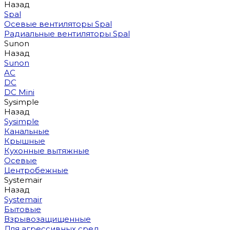
Назад
Spal
Осевые вентиляторы Spal
Радиальные вентиляторы Spal
Sunon
Назад
Sunon
AC
DC
DC Mini
Sysimple
Назад
Sysimple
Канальные
Крышные
Кухонные вытяжные
Осевые
Центробежные
Systemair
Назад
Systemair
Бытовые
Взрывозащищенные
Для агрессивных сред