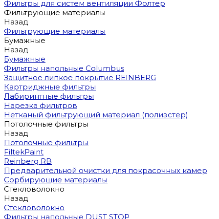
Фильтры для систем вентиляции Фолтер
Фильтрующие материалы
Назад
Фильтрующие материалы
Бумажные
Назад
Бумажные
Фильтры напольные Columbus
Защитное липкое покрытие REINBERG
Картриджные фильтры
Лабиринтные фильтры
Нарезка фильтров
Нетканый фильтрующий материал (полиэстер)
Потолочные фильтры
Назад
Потолочные фильтры
FiltekPaint
Reinberg RB
Предварительной очистки для покрасочных камер
Сорбирующие материалы
Стекловолокно
Назад
Стекловолокно
Фильтры напольные DUST STOP